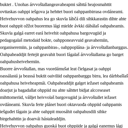
buktet . Unohas árvvoštallangeavaheapmi sáhttá heajosmahttit
ovttaskas oahppi iešgova ja hehttet buori oahppanbirrasa ovdáneami.
Heivehuvvon oahpahus lea go skuvla láhčá dili sihkkarastin dihte ahte
buot oahppit ožžot buoremus lági mielde ávkki dábálaš oahpaheamis.
Skuvla galgá earret eará heivehit oahpahusa bargovugiid ja
pedagogalaš metodaid bokte, oahpponeavvuid geavahemiin,
organiseremiin, ja oahppanbiras-, oahppoplána- ja árvvoštallanbarggus.
Oahpaheaddjit fertejit geavahit buori fágalaš árvvoštallama go barget
oahpahusheivehemiin.
Buorre árvvoštallan, mas vuordámušat leat čielgasat ja oahppi
oassálastá ja beassá buktit oaiviliid oahppanbarggu birra, lea dárbbašlaš
oahpahusa heiveheapmái. Oahpaheaddjit galget iežaset oahpaheamis
doarjut ja bagadallat ohppiid nu ahte sáhttet bidjat alcceseaset
mihttomeriid, válljet heivvolaš bargovugiid ja árvvoštallet iežaset
ovdáneami. Skuvla ferte plánet buori oktavuođa ohppiid oahppamis
iešguđet fágain ja ahte oahppit muosáhit oahpahusdili sihke
birgehahttin ja doarvái hástaleaddjin.
Heivehuvvon oahpahus guoská buot ohppiide ja galgá eanemus lági