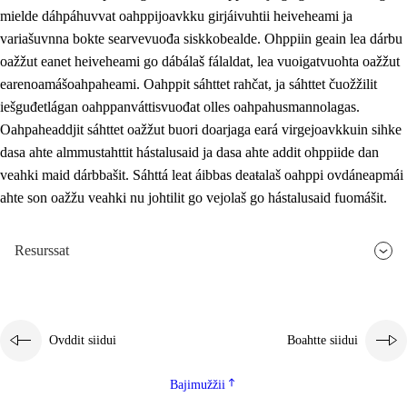
mielde dáhpáhuvvat oahppijoavkku girjáivuhtii heiveheami ja
variašuvnna bokte searvevuođa siskkobealde. Ohppiin geain lea dárbu
oažžut eanet heiveheami go dábálaš fálaldat, lea vuoigatvuohta oažžut
earenoamášoahpaheami. Oahppit sáhttet rahčat, ja sáhttet čuožžilit
iešguđetlágan oahppanváttisvuođat olles oahpahusmannolagas.
Oahpaheaddjit sáhttet oažžut buori doarjaga eará virgejoavkkuin sihke
dasa ahte almmustahttit hástalusaid ja dasa ahte addit ohppiide dan
veahki maid dárbbašit. Sáhttá leat áibbas deaŧalaš oahppi ovdáneapmái
ahte son oažžu veahki nu johtilit go vejolaš go hástalusaid fuomášit.
Resurssat
Ovddit siidui
Boahtte siidui
Bajimužžii