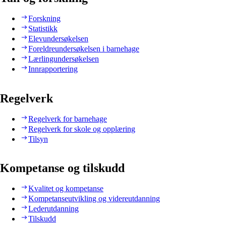
Forskning
Statistikk
Elevundersøkelsen
Foreldreundersøkelsen i barnehage
Lærlingundersøkelsen
Innrapportering
Regelverk
Regelverk for barnehage
Regelverk for skole og opplæring
Tilsyn
Kompetanse og tilskudd
Kvalitet og kompetanse
Kompetanseutvikling og videreutdanning
Lederutdanning
Tilskudd