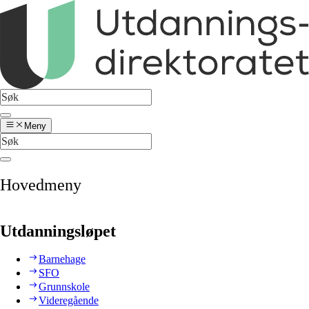
Meny
Hovedmeny
Utdanningsløpet
Barnehage
SFO
Grunnskole
Videregående