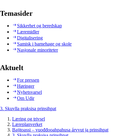
Temasider
Sikkerhet og beredskap
Læremidler
Digitalisering
Samisk i barnehage og skole
Nasjonale minoriteter
Aktuelt
For pressen
Høringer
Nyhetsvarsel
Om Udir
3. Skuvlla praksisa prinsihpat
Læring og trivsel
Læreplanverket
Bajitoassi – vuođđooahpahusa árvvut ja prinsihpat
3. Skuvlla praksisa prinsihpat