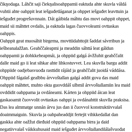
čikŋodaga. Láhčit saji čiekŋalisoahppamii eaktuda ahte skuvla váldá
vuhtii ahte oahppit leat iešguđetláganat ja ohppet iešguđet leavttuin ja
iešguđet progrešuvnnain. Dát gáibida máhtu das movt oahppit ohppet,
maid sii máhttet ovdalis, ja eaktuda lagas čuovvoleami ovttaskas
oahppis.
Oahppit geat muosáhit birgema, movttiidahttojit šaddat sávrribun ja
iešheanalažžan. Geahččaleapmi ja meaddin sáhttá leat gáldun
oahppamii ja dohkkeheapmái, ja ohppiid galgá ávžžuhit geahččalit
dalle maid go ii leat sihkar ahte lihkostuvvet. Lea skuvlla bargu addit
ohppiide oadjebasvuođa rasttidit rájáid ja geahččalit juoidá váddása.
Ohppiid fágalaš gealbbu árvvoštallan galgá addit gova das maid
oahppit máhttet, muhto okta guovddáš ulbmil árvvoštallamiin lea maid
ovddidit oahppama ja ovdáneami. Kárten ja ohppiid áican leat
gaskaoamit čuovvolit ovttaskas oahppi ja ovdánahttit skuvlla praksisa.
Das lea almmatge unnán árvu jus dan ii čuovvol konstruktiivvalaš
doaimmaiguin. Skuvla ja oahpaheaddjit fertejit vihkkedallat dan
gaskka ahte oažžut dieđuid ohppiid oahppama birra ja daid
negatiivvalaš váikkuhusaid maid iešguđet árvvoštallandilálašvuođat