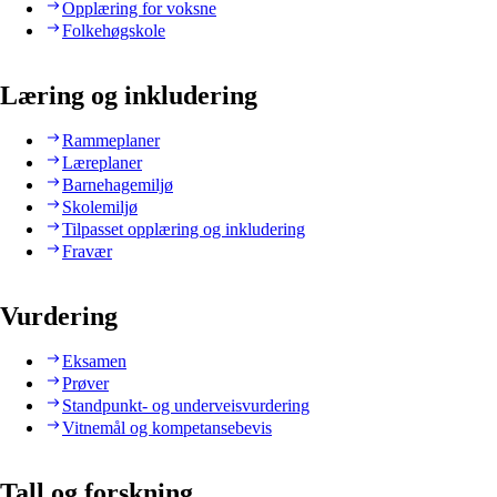
Opplæring for voksne
Folkehøgskole
Læring og inkludering
Rammeplaner
Læreplaner
Barnehagemiljø
Skolemiljø
Tilpasset opplæring og inkludering
Fravær
Vurdering
Eksamen
Prøver
Standpunkt- og underveisvurdering
Vitnemål og kompetansebevis
Tall og forskning