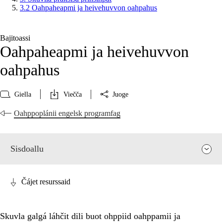
3.2 Oahpaheapmi ja heivehuvvon oahpahus
Bajitoassi
Oahpaheapmi ja heivehuvvon
oahpahus
Giella
Viečča
Juoge
Oahppoplánii engelsk programfag
Sisdoallu
Čájet resurssaid
Skuvla galgá láhčit dili buot ohppiid oahppamii ja