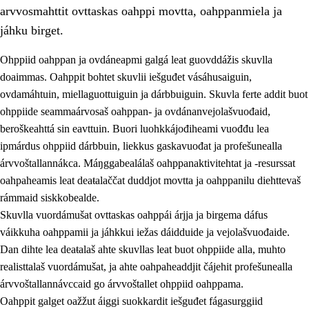
arvvosmahttit ovttaskas oahppi movtta, oahppanmiela ja
jáhku birget.
Ohppiid oahppan ja ovdáneapmi galgá leat guovddážis skuvlla
doaimmas. Oahppit bohtet skuvlii iešguđet vásáhusaiguin,
ovdamáhtuin, miellaguottuiguin ja dárbbuiguin. Skuvla ferte addit buot
ohppiide seammaárvosaš oahppan- ja ovdánanvejolašvuođaid,
beroškeahttá sin eavttuin. Buori luohkkájođiheami vuođđu lea
ipmárdus ohppiid dárbbuin, liekkus gaskavuođat ja profešunealla
árvvoštallannákca. Máŋggabealálaš oahppanaktivitehtat ja -resurssat
3.
Skuvlla praksisa prinsihpat
oahpaheamis leat deaŧalaččat duddjot movtta ja oahppanilu diehttevaš
3.1
Fátmmasteaddji oahppanbiras
rámmaid siskkobealde.
Skuvlla vuordámušat ovttaskas oahppái árjja ja birgema dáfus
3.2
Oahpaheapmi ja heivehuvvon oahpahus
váikkuha oahppamii ja jáhkkui iežas dáidduide ja vejolašvuođaide.
3.3
Ovttasbargu ruovttu ja skuvlla gaskka
Dan dihte lea deaŧalaš ahte skuvllas leat buot ohppiide alla, muhto
realisttalaš vuordámušat, ja ahte oahpaheaddjit čájehit profešunealla
3.4
Oahpahus oahppofitnodagas ja bargoeallimis
árvvoštallannávccaid go árvvoštallet ohppiid oahppama.
3.5
Profešuvdnasearvevuohta ja skuvlaovdáneapmi
Oahppit galget oažžut áiggi suokkardit iešguđet fágasurggiid