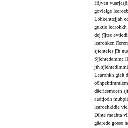
Hijven vuarjasji
govlelge learoeb
Lohkehtæjjah edt
guktie learohkh
dej jïjtse evtie
learohken lïere
sjïehteles jïh n
Sjïehtedamme lï
jïh sjïehtedimmi
Learohkh gïeh d
ööhpehtimmiem k
dåeriesmoerh sj
åadtjodh mubpie
learoehkidie vi
Dïhte maahta vi
gåarede gosse h