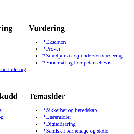
ring
Vurdering
Eksamen
Prøver
Standpunkt- og underveisvurdering
Vitnemål og kompetansebevis
 inkludering
skudd
Temasider
e
Sikkerhet og beredskap
og
Læremidler
Digitalisering
Samisk i barnehage og skole