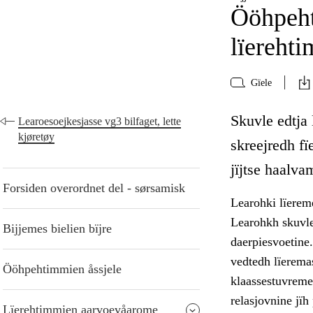
Ööhpeht
lïereht
Gïele
Skuvle edtja 
Learoesoejkesjasse vg3 bilfaget, lette
kjøretøy
skreejredh f
jïjtse haalva
Forsiden overordnet del - sørsamisk
Learohki lïereme
Learohkh skuvle
Bijjemes bielien bïjre
daerpiesvoetine
vedtedh lïerema
Ööhpehtimmien åssjele
klaassestuvreme 
relasjovnine jï
Lïerehtimmien aarvoevåarome