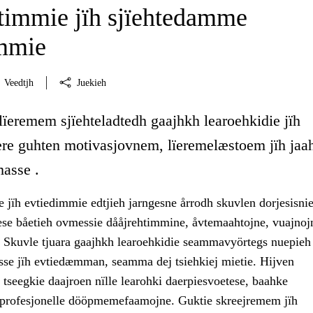
immie jïh sjïehtedamme
immie
Veedtjh
Juekieh
lïeremem sjïehteladtedh gaajhkh learoehkidie jïh
ïere guhten motivasjovnem, lïeremelæstoem jïh ja
masse .
 jïh evtiedimmie edtjieh jarngesne årrodh skuvlen dorjesisnie
se båetieh ovmessie dååjrehtimmine, åvtemaahtojne, vuajnojn
. Skuvle tjuara gaajhkh learoehkidie seammavyörtegs nuepieh
sse jïh evtiedæmman, seamma dej tsiehkiej mietie. Hijven
tseegkie daajroen nïlle learohki daerpiesvoetese, baahke
h profesjonelle dööpmemefaamojne. Guktie skreejremem jïh