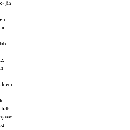
- jïh
mem
tan
dah
e.
ah
guhtem
eh
elidh
njasse
kt