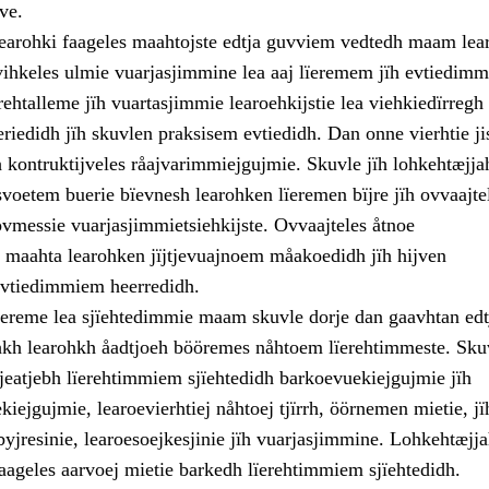
ve.
earohki faageles maahtojste edtja guvviem vedtedh maam lea
ihkeles ulmie vuarjasjimmine lea aaj lïeremem jïh evtiedim
ehtalleme jïh vuartasjimmie learoehkijstie lea viehkiedïrregh
riedidh jïh skuvlen praksisem evtiedidh. Dan onne vierhtie jis
 kontruktijveles råajvarimmiejgujmie. Skuvle jïh lohkehtæjja
svoetem buerie bïevnesh learohken lïeremen bïjre jïh ovvaajte
vmessie vuarjasjimmietsiehkijste. Ovvaajteles åtnoe
 maahta learohken jïjtjevuajnoem måakoedidh jïh hijven
evtiedimmiem heerredidh.
ereme lea sjïehtedimmie maam skuvle dorje dan gaavhtan edt
jhkh learohkh åadtjoeh bööremes nåhtoem lïerehtimmeste. Sku
eatjebh lïerehtimmiem sjïehtedidh barkoevuekiejgujmie jïh
iejgujmie, learoevierhtiej nåhtoej tjïrrh, öörnemen mietie, jï
yjresinie, learoesoejkesjinie jïh vuarjasjimmine. Lohkehtæjj
faageles aarvoej mietie barkedh lïerehtimmiem sjïehtedidh.