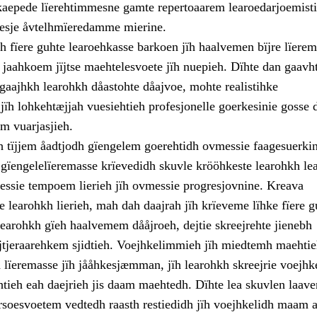
aepede lïerehtimmesne gamte repertoaarem learoedarjoemistie
rpesje åvtelhmïeredamme mierine.
h fïere guhte learoehkasse barkoen jïh haalvemen bïjre lïere
v jaahkoem jïjtse maehtelesvoete jïh nuepieh. Dïhte dan gaavh
 gaajhkh learohkh dåastohte dåajvoe, mohte realistihke
jïh lohkehtæjjah vuesiehtieh profesjonelle goerkesinie gosse 
m vuarjasjieh.
h tïjjem åadtjodh gïengelem goerehtidh ovmessie faagesuerkin
 gïengelelïeremasse krïevedidh skuvle krööhkeste learohkh le
messie tempoem lierieh jïh ovmessie progresjovnine. Kreava
 learohkh lierieh, mah dah daajrah jïh krïeveme lïhke fïere 
Learohkh gïeh haalvemem dååjroeh, dejtie skreejrehte jienebh
jïjtjeraarehkem sjidtieh. Voejhkelimmieh jïh miedtemh maehti
 lïeremasse jïh jååhkesjæmman, jïh learohkh skreejrie voejhk
htieh eah daejrieh jis daam maehtedh. Dïhte lea skuvlen laave
arsoesvoetem vedtedh raasth restiedidh jïh voejhkelidh maam a