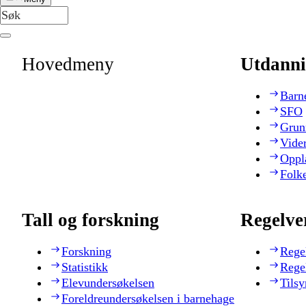
Hovedmeny
Utdanni
Barn
SFO
Grun
Vide
Oppl
Folk
Tall og forskning
Regelve
Forskning
Rege
Statistikk
Rege
Elevundersøkelsen
Tilsy
Foreldreundersøkelsen i barnehage