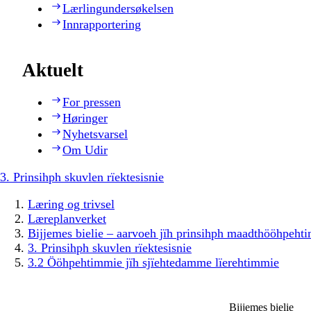
Lærlingundersøkelsen
Innrapportering
Aktuelt
For pressen
Høringer
Nyhetsvarsel
Om Udir
3. Prinsihph skuvlen rïektesisnie
Læring og trivsel
Læreplanverket
Bijjemes bielie – aarvoeh jïh prinsihph maadthööhpeh
3. Prinsihph skuvlen rïektesisnie
3.2 Ööhpehtimmie jïh sjïehtedamme lïerehtimmie
Bijjemes bielie