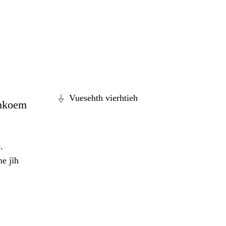
Vuesehth vierhtieh
ahkoem
.
e jïh