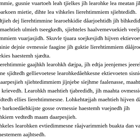
mmie, gusnie vuartoeh leah tjïelkes jïh learohke lea meatan jï
arkoen mietie, dïhte lea vihkeles lïerehtimmiem sjïehtedidh.
jieh dej lïerehtimmine learoehkidie dåarjoehtidh jïh bïhkedi
 maehtieh ulmieh tseegkedh, sjïehteles haalvemevuekieh veelj
dimmiem vuarjasjidh. Skuvle tjuara soejkesjidh hijven ektievo
minie dejnie ovmessie faagine jïh guktie lïerehtimmiem dååjro
uekies haestemh sjædta.
erehtimmie gaajhkh learohkh dæjpa, jïh edtja jeenjemes jeere
ne sjïdtedh gellievoetese learohkedåehkesne ektievoeten sisni
aarpesjieh sjïehtedimmiem jïjnjebe sïejhme faalenasse, maahta
rïevedh. Learohkh maehtieh tjabredidh, jïh maahta ovmessi
ïdtedh ellies lïerehtimmesne. Lohkehtæjjah maehtieh hijven 
 barkoedåehkijste gosse ovmessie haestemh vuejnedh jïh
ehkiem vedtedh maam daarpesjieh.
hkeles learohken evtiedimmesne råajvarimmieh buakta dan va
aestemem aajhtsedh.