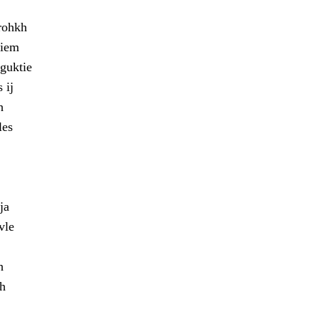
rohkh
miem
 guktie
 ij
h
les
ja
vle
h
ah