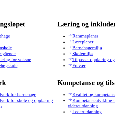
ngsløpet
Læring og inklude
ehage
Rammeplaner
Læreplaner
nskole
Barnehagemiljø
regående
Skolemiljø
æring for voksne
Tilpasset opplæring og
ehøgskole
Fravær
rk
Kompetanse og til
lverk for barnehage
Kvalitet og kompetans
lverk for skole og opplæring
Kompetanseutvikling 
videreutdanning
n
Lederutdanning