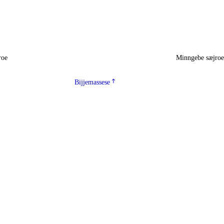
roe
Minngebe sæjro
Bijjemassese