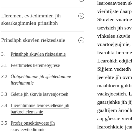
learoeaavoem sk
vierhtijste daa
Lïeremen, evtiedimmien jïh
Skuvlen vuartoe
skearkagimmien prinsihph
tsevtsieh jïh so
vihkeles skuvle
Prinsihph skuvlen rïektesisnie
vuartoejgujmie, 
learohki lïereme
3.
Prinsihph skuvlen rïektesisnie
Learohkh edtjie
3.1
Feerhmeles lïeremebyjrese
Sijjiem vedtedh
3.2
Ööhpehtimmie jïh sjïehtedamme
jeerehte jïh ov
lïerehtimmie
maahtoem guktie
vaaksjoestieh. 
3.3
Gåetie jïh skuvle laavenjostoeh
gaarsjehke jïh 
3.4
Lïerehtimmie learoesïeltesne jïh
gaaltijem årrodh
barkoejielemisnie
aaj gåessie vien
3.5
Profesjonsektievoete jïh
learoehkidie je
skuvleevtiedimmie