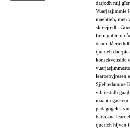
darjodh mij gïer
Vuarjasjimmie l
maehtieh, men v
skreejredh. Goer
fïere guhtem dåe
daam dåeriedidh
tjuerieh daerpie
konsekvenside o
vuarjasjimmeste
learoebyjresen 
Sjïehtedamme lï
vihtiestidh gaa
maahta gaskem j
pedagogeles vuek
barkosne learoeb
tjuerieh hijven 