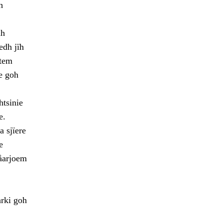
h
dh
edh jïh
etem
e goh
htsinie
e.
 sjïere
e
dåarjoem
rki goh