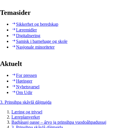
Temasider
Sikkerhet og beredskap
Læremidler
Digitalisering
Samisk i barnehage og skole
Nasjonale minoriteter
Aktuelt
For pressen
Høringer
Nyhetsvarsel
Om Udir
3. Prinsihpa skåvlå dåjmajda
Læring og trivsel
Læreplanverket
Badjásasj oasse – árvo ja prinsihpa vuodoåhpadussaj
3. Prinsihpa skåvlå dåjmajda