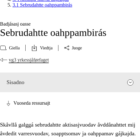
3.1 Sebrudahtte oahppambirás
Badjásasj oasse
Sebrudahtte oahppambirás
Giella
Viedtja
Juoge
vg3 yrkessjåførfaget
Sisadno
Vuoseda ressursajt
Skåvllå galggá sebrudahtte aktisasjvuodav åvddånahttet mij
åvdedit varresvuodav, soapptsomav ja oahppamav gájkajda.