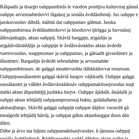
Ráhpadis ja doarjjo oahppambirás le vuodon positijva kultuvrraj gånnå
oahppe arvusmahteduvvi fágalasj ja sosiála åvddånibmáj. Jus oahppe e
jasskavuodav dåbdå, máhttá dat oahppamav gåhtsat. Jasska
oahppambirrasa åvddånahteduvvi ja bisoduvvi tjielgga ja huvsulasj
ållessjattugijs, aktan oahppij. Skåvlå barggijn, æjgádijn ja
æjgátåvdåstiddjijn ja oahppijn le åvdåsvásstádus aktan åvdedit
varresvuodav, soapptsomav ja oahppamav, ja gåtsadit givsedimev ja
illastimev. Bargadijn åvdedit sebrudahtte ja arvusmahtte
3.
Prinsihpa skåvlå dåjmajda
oahppambirrasav, de galggá moattevuohta dåhkkiduvvat resurssan.
3.1
Sebrudahtte oahppambirás
Oahppijoassálasstem galggá skåvlå bargov vájkkudit. Oahppe galggi
oassálasstet ja válldet åvdåsvásstádusáv oahppamaktisasjvuodas majt
3.2
Åhpadibme ja hiebadum åhpadus
dahki aktan åhpadiddjij juohkka biejve. Oahppe ájádalli, åtsådalli ja
3.3
Aktisasjbarggo sijda ja skåvlå gaskan
oahppi aktan iehtjádij oahppamprosessaj baktu, guládallama ja
aktisasjbargo. Skåvllå galggá oahppijt oahppat dájdov vuosedit gå
3.4
Åhpadus åhpadusvidnudagán ja barggoiellemin
moalgedit iehtjádij hárráj, ja oahppat gåktu aktanbarggat duon dán
3.5
Profesjåvnåaktisasjvuohta ja skåvllååvddånibme
dilen.
Dábe ja árvo ma bájnni oahppamaktisasjvuodav, li ájnnasa oahppij
sosiála åvddånibmáj. Ráddnavuohta vaddá dåbdov aktan gullut ja