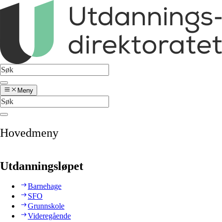
Meny
Hovedmeny
Utdanningsløpet
Barnehage
SFO
Grunnskole
Videregående