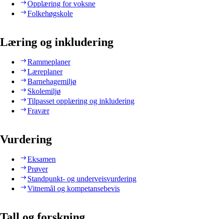
Opplæring for voksne
Folkehøgskole
Læring og inkludering
Rammeplaner
Læreplaner
Barnehagemiljø
Skolemiljø
Tilpasset opplæring og inkludering
Fravær
Vurdering
Eksamen
Prøver
Standpunkt- og underveisvurdering
Vitnemål og kompetansebevis
Tall og forskning