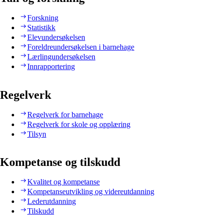
Forskning
Statistikk
Elevundersøkelsen
Foreldreundersøkelsen i barnehage
Lærlingundersøkelsen
Innrapportering
Regelverk
Regelverk for barnehage
Regelverk for skole og opplæring
Tilsyn
Kompetanse og tilskudd
Kvalitet og kompetanse
Kompetanseutvikling og videreutdanning
Lederutdanning
Tilskudd