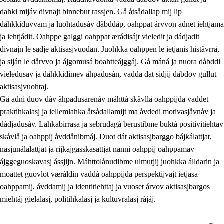
dahki mijáv divnajt binnebut rassjen. Gå åtsådallap mij lip
dåhkkiduvvam ja luohtadusáv dåbddåp, oahppat árvvon adnet iehtjama
ja iehtjádit. Oahppe galggi oahppat ærádisájt vieledit ja dádjadit
divnajn le sadje aktisasjvuodan. Juohkka oahppen le ietjanis histåvrrå,
ja siján le dårvvo ja ájgomusá boahtteájggáj. Gå máná ja nuora dåbddi
vieledusav ja dåhkkidimev åhpadusán, vadda dat sidjij dåbdov gullut
aktisasjvuohtaj.
Gå adni duov dáv åhpadusarenáv máhttá skåvllå oahppijda vaddet
praktihkalasj ja iellemlahka åtsådallamijt ma åvdedi motivasjåvnåv ja
dádjadusáv. Lahkabirrasa ja sebrudagá berustibme buktá positivitiehtav
skåvlå ja oahppij åvddånibmáj. Duot dát aktisasjbarggo bájkálattjat,
nasjunálalattjat ja rijkajgasskasattjat nanni oahppij oahppamav
ájggeguoskavasj ássjijn. Máhttolånudibme ulmutjij juohkka álldarin ja
moattet guovlot væráldin vaddá oahppijda perspektijvajt ietjasa
oahppamij, ávddamij ja identitiehttaj ja vuoset árvov aktisasjbargos
miehtáj gielalasj, politihkalasj ja kultuvralasj rájáj.