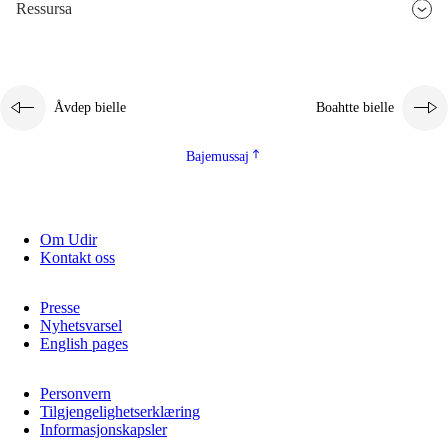
Ressursa
Åvdep bielle
Boahtte bielle
Bajemussaj
Om Udir
Kontakt oss
Presse
Nyhetsvarsel
English pages
Personvern
Tilgjengelighetserklæring
Informasjonskapsler