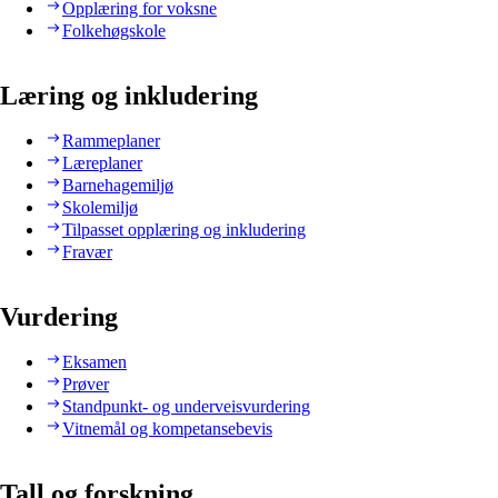
Opplæring for voksne
Folkehøgskole
Læring og inkludering
Rammeplaner
Læreplaner
Barnehagemiljø
Skolemiljø
Tilpasset opplæring og inkludering
Fravær
Vurdering
Eksamen
Prøver
Standpunkt- og underveisvurdering
Vitnemål og kompetansebevis
Tall og forskning