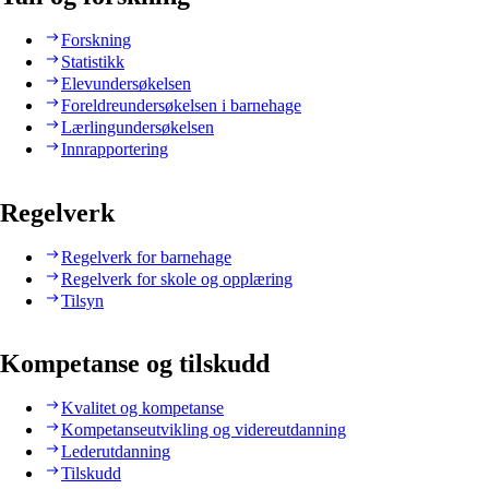
Forskning
Statistikk
Elevundersøkelsen
Foreldreundersøkelsen i barnehage
Lærlingundersøkelsen
Innrapportering
Regelverk
Regelverk for barnehage
Regelverk for skole og opplæring
Tilsyn
Kompetanse og tilskudd
Kvalitet og kompetanse
Kompetanseutvikling og videreutdanning
Lederutdanning
Tilskudd