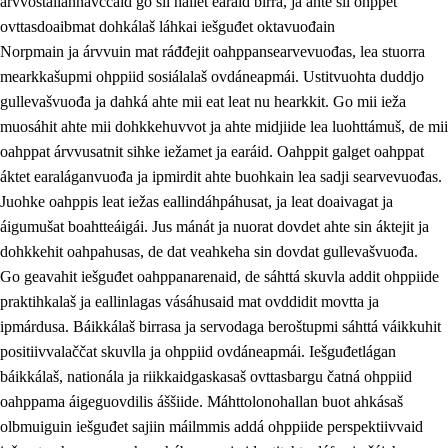
árvvoštallannávccaid go sii hállet earáid birra, ja ahte sii ohppet
ovttasdoaibmat dohkálaš láhkai iešguđet oktavuođain
Norpmain ja árvvuin mat ráđđejit oahppansearvevuođas, lea stuorra
mearkkašupmi ohppiid sosiálalaš ovdáneapmái. Ustitvuohta duddjo
gullevašvuođa ja dahká ahte mii eat leat nu hearkkit. Go mii ieža
muosáhit ahte mii dohkkehuvvot ja ahte midjiide lea luohttámuš, de mii
oahppat árvvusatnit sihke iežamet ja earáid. Oahppit galget oahppat
áktet earaláganvuođa ja ipmirdit ahte buohkain lea sadji searvevuođas.
Juohke oahppis leat iežas eallindáhpáhusat, ja leat doaivagat ja
áigumušat boahtteáigái. Jus mánát ja nuorat dovdet ahte sin áktejit ja
dohkkehit oahpahusas, de dat veahkeha sin dovdat gullevašvuođa.
Go geavahit iešguđet oahppanarenaid, de sáhttá skuvla addit ohppiide
praktihkalaš ja eallinlagas vásáhusaid mat ovddidit movtta ja
ipmárdusa. Báikkálaš birrasa ja servodaga beroštupmi sáhttá váikkuhit
positiivvalaččat skuvlla ja ohppiid ovdáneapmái. Iešguđetlágan
báikkálaš, nationála ja riikkaidgaskasaš ovttasbargu čatná ohppiid
oahppama áigeguovdilis áššiide. Máhttolonohallan buot ahkásaš
olbmuiguin iešguđet sajiin máilmmis addá ohppiide perspektiivvaid