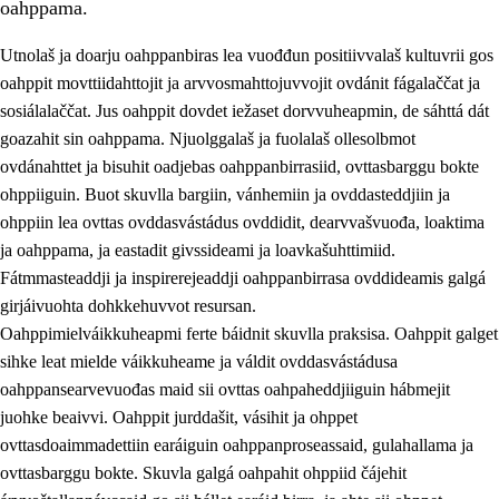
oahppama.
Utnolaš ja doarju oahppanbiras lea vuođđun positiivvalaš kultuvrii gos
oahppit movttiidahttojit ja arvvosmahttojuvvojit ovdánit fágalaččat ja
sosiálalaččat. Jus oahppit dovdet iežaset dorvvuheapmin, de sáhttá dát
goazahit sin oahppama. Njuolggalaš ja fuolalaš ollesolbmot
ovdánahttet ja bisuhit oadjebas oahppanbirrasiid, ovttasbarggu bokte
ohppiiguin. Buot skuvlla bargiin, vánhemiin ja ovddasteddjiin ja
ohppiin lea ovttas ovddasvástádus ovddidit, dearvvašvuođa, loaktima
3.
Skuvlla praksisa prinsihpat
ja oahppama, ja eastadit givssideami ja loavkašuhttimiid.
3.1
Fátmmasteaddji oahppanbiras
Fátmmasteaddji ja inspirerejeaddji oahppanbirrasa ovddideamis galgá
girjáivuohta dohkkehuvvot resursan.
3.2
Oahpaheapmi ja heivehuvvon oahpahus
Oahppimielváikkuheapmi ferte báidnit skuvlla praksisa. Oahppit galget
3.3
Ovttasbargu ruovttu ja skuvlla gaskka
sihke leat mielde váikkuheame ja váldit ovddasvástádusa
oahppansearvevuođas maid sii ovttas oahpaheddjiiguin hábmejit
3.4
Oahpahus oahppofitnodagas ja bargoeallimis
juohke beaivvi. Oahppit jurddašit, vásihit ja ohppet
3.5
Profešuvdnasearvevuohta ja skuvlaovdáneapmi
ovttasdoaimmadettiin earáiguin oahppanproseassaid, gulahallama ja
ovttasbarggu bokte. Skuvla galgá oahpahit ohppiid čájehit