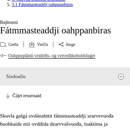
3.1 Fátmmasteaddji oahppanbiras
Bajitoassi
Fátmmasteaddji oahppanbiras
Giella
Viečča
Juoge
Oahppoplánii veidrifts- og veivedlikeholdsfaget
Sisdoallu
Čájet resurssaid
Skuvla galgá ovdánahttit fátmmasteaddji searvevuođa
buohkaide mii ovddida dearvvašvuođa, loaktima ja