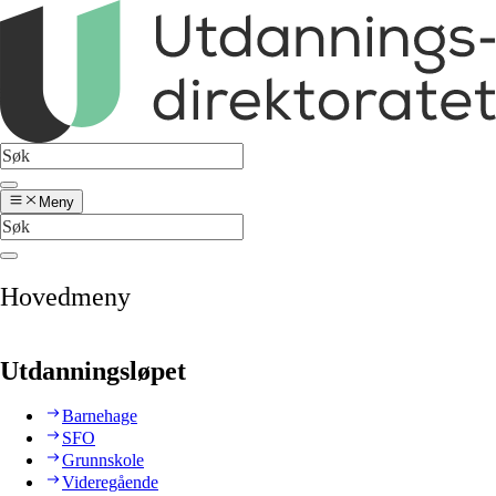
Meny
Hovedmeny
Utdanningsløpet
Barnehage
SFO
Grunnskole
Videregående