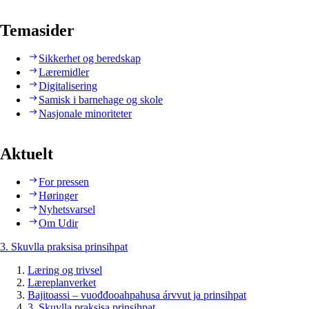
Temasider
Sikkerhet og beredskap
Læremidler
Digitalisering
Samisk i barnehage og skole
Nasjonale minoriteter
Aktuelt
For pressen
Høringer
Nyhetsvarsel
Om Udir
3. Skuvlla praksisa prinsihpat
Læring og trivsel
Læreplanverket
Bajitoassi – vuođđooahpahusa árvvut ja prinsihpat
3. Skuvlla praksisa prinsihpat