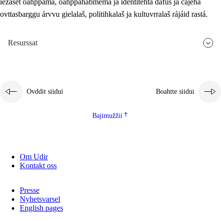
iežaset oahppama, oahppahábmema ja identitehta dáfus ja čájeha
ovttasbarggu árvvu gielalaš, politihkalaš ja kultuvrralaš rájáid rastá.
Resurssat
Ovddit siidui
Boahtte siidui
Bajimužžii
Om Udir
Kontakt oss
Presse
Nyhetsvarsel
English pages