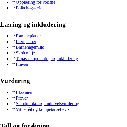
Opplæring for voksne
Folkehøgskole
Læring og inkludering
Rammeplaner
Læreplaner
Barnehagemiljø
Skolemiljø
Tilpasset opplæring og inkludering
Fravær
Vurdering
Eksamen
Prøver
Standpunkt- og underveisvurdering
Vitnemål og kompetansebevis
Tall og forskning