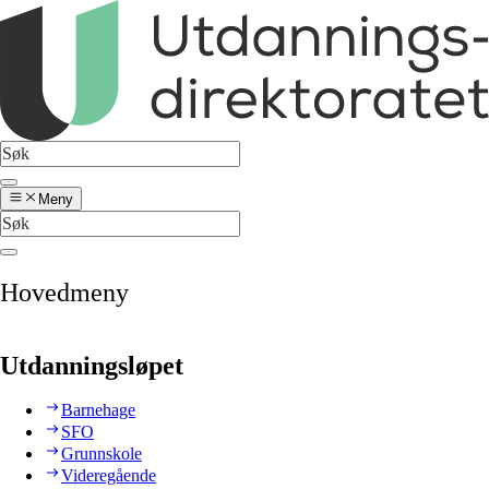
Meny
Hovedmeny
Utdanningsløpet
Barnehage
SFO
Grunnskole
Videregående