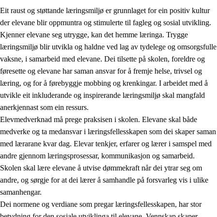
Eit raust og støttande læringsmiljø er grunnlaget for ein positiv kultur
der elevane blir oppmuntra og stimulerte til fagleg og sosial utvikling.
Kjenner elevane seg utrygge, kan det hemme læringa. Trygge
læringsmiljø blir utvikla og haldne ved lag av tydelege og omsorgsfulle
vaksne, i samarbeid med elevane. Dei tilsette på skolen, foreldre og
føresette og elevane har saman ansvar for å fremje helse, trivsel og
læring, og for å førebyggje mobbing og krenkingar. I arbeidet med å
utvikle eit inkluderande og inspirerande læringsmiljø skal mangfald
3.
Prinsipp for praksisen i skolen
anerkjennast som ein ressurs.
3.1
Eit inkluderande læringsmiljø
Elevmedverknad må prege praksisen i skolen. Elevane skal både
medverke og ta medansvar i læringsfellesskapen som dei skaper saman
3.2
Undervisning og tilpassa opplæring
med lærarane kvar dag. Elevar tenkjer, erfarer og lærer i samspel med
3.3
Samarbeid mellom heim og skole
andre gjennom læringsprosessar, kommunikasjon og samarbeid.
Skolen skal lære elevane å utvise dømmekraft når dei ytrar seg om
3.4
Opplæring i lærebedrift og arbeidsliv
andre, og sørgje for at dei lærer å samhandle på forsvarleg vis i ulike
3.5
Profesjonsfellesskap og skoleutvikling
samanhengar.
Dei normene og verdiane som pregar læringsfellesskapen, har stor
betydning for den sosiale utviklinga til elevane. Vennskap skaper