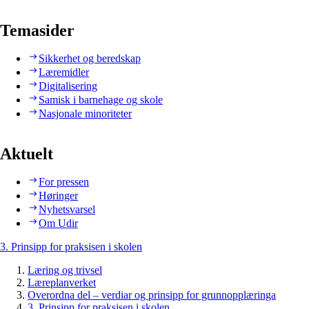
Temasider
Sikkerhet og beredskap
Læremidler
Digitalisering
Samisk i barnehage og skole
Nasjonale minoriteter
Aktuelt
For pressen
Høringer
Nyhetsvarsel
Om Udir
3. Prinsipp for praksisen i skolen
Læring og trivsel
Læreplanverket
Overordna del – verdiar og prinsipp for grunnopplæringa
3. Prinsipp for praksisen i skolen