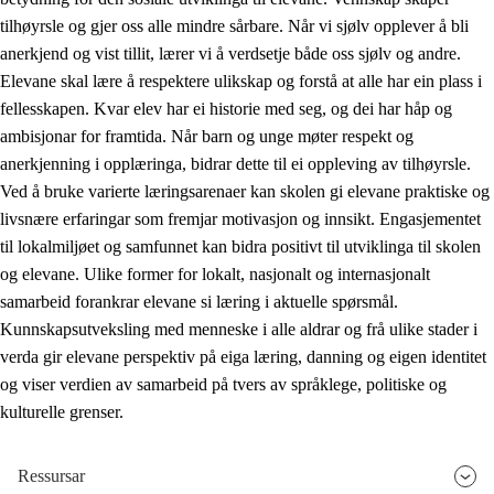
tilhøyrsle og gjer oss alle mindre sårbare. Når vi sjølv opplever å bli
anerkjend og vist tillit, lærer vi å verdsetje både oss sjølv og andre.
Elevane skal lære å respektere ulikskap og forstå at alle har ein plass i
fellesskapen. Kvar elev har ei historie med seg, og dei har håp og
ambisjonar for framtida. Når barn og unge møter respekt og
anerkjenning i opplæringa, bidrar dette til ei oppleving av tilhøyrsle.
Ved å bruke varierte læringsarenaer kan skolen gi elevane praktiske og
livsnære erfaringar som fremjar motivasjon og innsikt. Engasjementet
til lokalmiljøet og samfunnet kan bidra positivt til utviklinga til skolen
og elevane. Ulike former for lokalt, nasjonalt og internasjonalt
samarbeid forankrar elevane si læring i aktuelle spørsmål.
Kunnskapsutveksling med menneske i alle aldrar og frå ulike stader i
verda gir elevane perspektiv på eiga læring, danning og eigen identitet
og viser verdien av samarbeid på tvers av språklege, politiske og
kulturelle grenser.
Ressursar