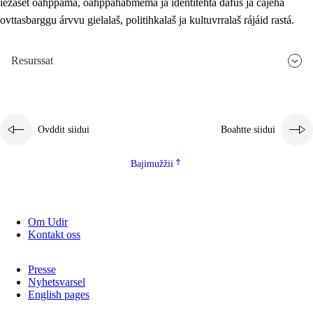
iežaset oahppama, oahppahábmema ja identitehta dáfus ja čájeha
ovttasbarggu árvvu gielalaš, politihkalaš ja kultuvrralaš rájáid rastá.
Resurssat
Ovddit siidui
Boahtte siidui
Bajimužžii
Om Udir
Kontakt oss
Presse
Nyhetsvarsel
English pages