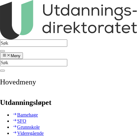
Meny
Hovedmeny
Utdanningsløpet
Barnehage
SFO
Grunnskole
Videregående