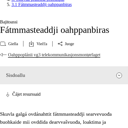
3.1 Fátmmasteaddji oahppanbiras
Bajitoassi
Fátmmasteaddji oahppanbiras
Giella
Viečča
Juoge
Oahppoplánii vg3 telekommunikasjonsmontørfaget
Sisdoallu
Čájet resurssaid
Skuvla galgá ovdánahttit fátmmasteaddji searvevuođa
buohkaide mii ovddida dearvvašvuođa, loaktima ja