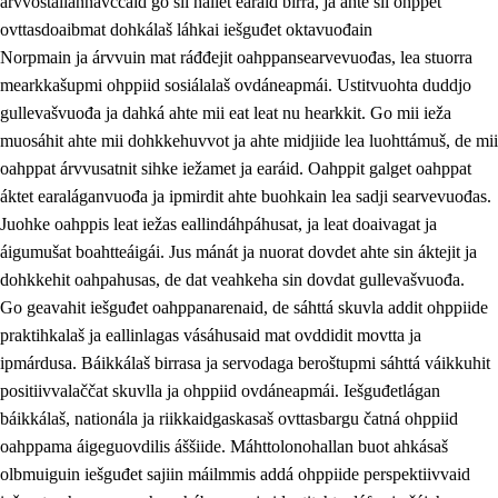
árvvoštallannávccaid go sii hállet earáid birra, ja ahte sii ohppet
ovttasdoaibmat dohkálaš láhkai iešguđet oktavuođain
Norpmain ja árvvuin mat ráđđejit oahppansearvevuođas, lea stuorra
mearkkašupmi ohppiid sosiálalaš ovdáneapmái. Ustitvuohta duddjo
gullevašvuođa ja dahká ahte mii eat leat nu hearkkit. Go mii ieža
muosáhit ahte mii dohkkehuvvot ja ahte midjiide lea luohttámuš, de mii
oahppat árvvusatnit sihke iežamet ja earáid. Oahppit galget oahppat
áktet earaláganvuođa ja ipmirdit ahte buohkain lea sadji searvevuođas.
Juohke oahppis leat iežas eallindáhpáhusat, ja leat doaivagat ja
áigumušat boahtteáigái. Jus mánát ja nuorat dovdet ahte sin áktejit ja
dohkkehit oahpahusas, de dat veahkeha sin dovdat gullevašvuođa.
Go geavahit iešguđet oahppanarenaid, de sáhttá skuvla addit ohppiide
praktihkalaš ja eallinlagas vásáhusaid mat ovddidit movtta ja
ipmárdusa. Báikkálaš birrasa ja servodaga beroštupmi sáhttá váikkuhit
positiivvalaččat skuvlla ja ohppiid ovdáneapmái. Iešguđetlágan
báikkálaš, nationála ja riikkaidgaskasaš ovttasbargu čatná ohppiid
oahppama áigeguovdilis áššiide. Máhttolonohallan buot ahkásaš
olbmuiguin iešguđet sajiin máilmmis addá ohppiide perspektiivvaid