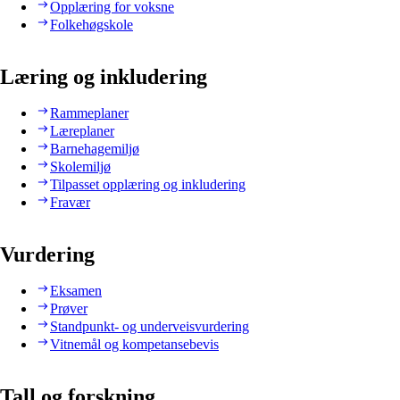
Opplæring for voksne
Folkehøgskole
Læring og inkludering
Rammeplaner
Læreplaner
Barnehagemiljø
Skolemiljø
Tilpasset opplæring og inkludering
Fravær
Vurdering
Eksamen
Prøver
Standpunkt- og underveisvurdering
Vitnemål og kompetansebevis
Tall og forskning