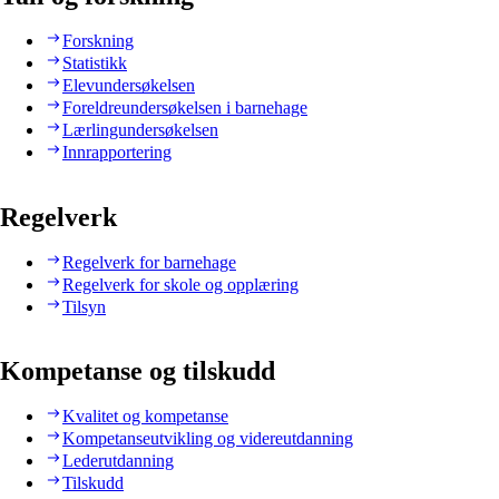
Forskning
Statistikk
Elevundersøkelsen
Foreldreundersøkelsen i barnehage
Lærlingundersøkelsen
Innrapportering
Regelverk
Regelverk for barnehage
Regelverk for skole og opplæring
Tilsyn
Kompetanse og tilskudd
Kvalitet og kompetanse
Kompetanseutvikling og videreutdanning
Lederutdanning
Tilskudd