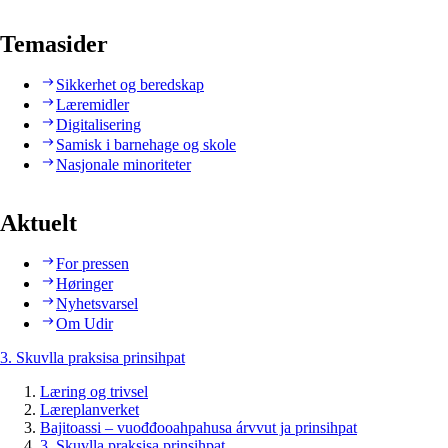
Temasider
Sikkerhet og beredskap
Læremidler
Digitalisering
Samisk i barnehage og skole
Nasjonale minoriteter
Aktuelt
For pressen
Høringer
Nyhetsvarsel
Om Udir
3. Skuvlla praksisa prinsihpat
Læring og trivsel
Læreplanverket
Bajitoassi – vuođđooahpahusa árvvut ja prinsihpat
3. Skuvlla praksisa prinsihpat