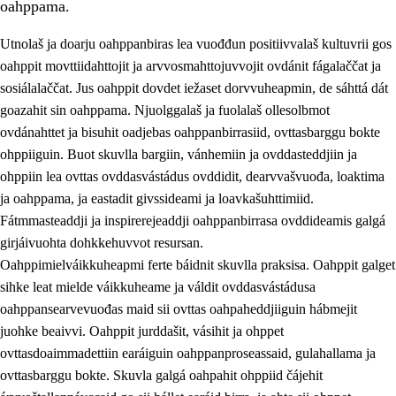
oahppama.
Utnolaš ja doarju oahppanbiras lea vuođđun positiivvalaš kultuvrii gos
oahppit movttiidahttojit ja arvvosmahttojuvvojit ovdánit fágalaččat ja
sosiálalaččat. Jus oahppit dovdet iežaset dorvvuheapmin, de sáhttá dát
goazahit sin oahppama. Njuolggalaš ja fuolalaš ollesolbmot
ovdánahttet ja bisuhit oadjebas oahppanbirrasiid, ovttasbarggu bokte
ohppiiguin. Buot skuvlla bargiin, vánhemiin ja ovddasteddjiin ja
ohppiin lea ovttas ovddasvástádus ovddidit, dearvvašvuođa, loaktima
3.
Skuvlla praksisa prinsihpat
ja oahppama, ja eastadit givssideami ja loavkašuhttimiid.
3.1
Fátmmasteaddji oahppanbiras
Fátmmasteaddji ja inspirerejeaddji oahppanbirrasa ovddideamis galgá
girjáivuohta dohkkehuvvot resursan.
3.2
Oahpaheapmi ja heivehuvvon oahpahus
Oahppimielváikkuheapmi ferte báidnit skuvlla praksisa. Oahppit galget
3.3
Ovttasbargu ruovttu ja skuvlla gaskka
sihke leat mielde váikkuheame ja váldit ovddasvástádusa
oahppansearvevuođas maid sii ovttas oahpaheddjiiguin hábmejit
3.4
Oahpahus oahppofitnodagas ja bargoeallimis
juohke beaivvi. Oahppit jurddašit, vásihit ja ohppet
3.5
Profešuvdnasearvevuohta ja skuvlaovdáneapmi
ovttasdoaimmadettiin earáiguin oahppanproseassaid, gulahallama ja
ovttasbarggu bokte. Skuvla galgá oahpahit ohppiid čájehit