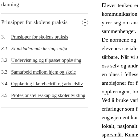
danning
Elever tenker, e
kommunikasjon o
Prinsipper for skolens praksis
ytrer seg om and
sammenhenger.
3.
Prinsipper for skolens praksis
De normene og v
elevenes sosiale
3.1
Et inkluderende læringsmiljø
sårbare. Når vi s
3.2
Undervisning og tilpasset opplæring
oss selv og andr
3.3
Samarbeid mellom hjem og skole
en plass i felle
ambisjoner for 
3.4
Opplæring i lærebedrift og arbeidsliv
opplæringen, bid
3.5
Profesjonsfellesskap og skoleutvikling
Ved å bruke vari
erfaringer som 
engasjement kan 
lokalt, nasjonal
spørsmål. Kunns