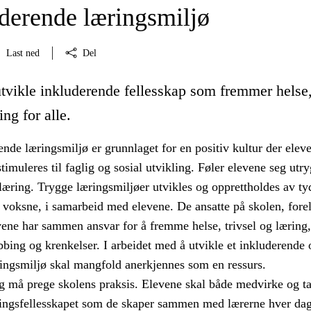
uderende læringsmiljø
Last ned
Del
utvikle inkluderende fellesskap som fremmer helse
ing for alle.
tende læringsmiljø er grunnlaget for en positiv kultur der elev
imuleres til faglig og sosial utvikling. Føler elevene seg utry
æring. Trygge læringsmiljøer utvikles og opprettholdes av ty
 voksne, i samarbeid med elevene. De ansatte på skolen, fore
vene har sammen ansvar for å fremme helse, trivsel og læring,
bing og krenkelser. I arbeidet med å utvikle et inkluderende 
ringsmiljø skal mangfold anerkjennes som en ressurs.
 må prege skolens praksis. Elevene skal både medvirke og t
ingsfellesskapet som de skaper sammen med lærerne hver dag