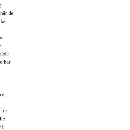
,
når de
ike
or
e
 både
le har
re
 for
lle
 i