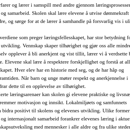
rfarer og lærer i samspill med andre gjennom læringsprosesser
g samarbeid. Skolen skal lære elevene å utvise dømmekraft 
re, og sørge for at de lærer å samhandle på forsvarlig vis i ul
erdiene som preger læringsfellesskapet, har stor betydning f
 utvikling. Vennskap skaper tilhørighet og gjør oss alle mindr
elv opplever å bli anerkjent og vist tillit, lærer vi å verdsette
e. Elevene skal lære å respektere forskjellighet og forstå at al
sskapet. Hver elev har en historie med seg, og de har håp og
framtiden. Når barn og unge møter respekt og anerkjennelse i
rar dette til en opplevelse av tilhørighet.
erte læringsarenaer kan skolen gi elevene praktiske og livsnæ
fremmer motivasjon og innsikt. Lokalmiljøets og samfunnets
bidra positivt til skolens og elevenes utvikling. Ulike former
t og internasjonalt samarbeid forankrer elevenes læring i aktue
kapsutveksling med mennesker i alle aldre og fra ulike steder