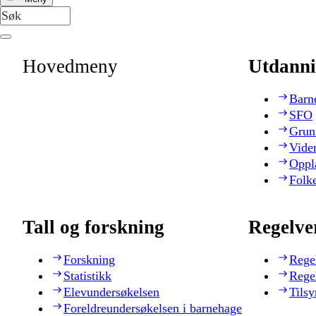
Hovedmeny
Utdanni
Barn
SFO
Grun
Vide
Oppl
Folk
Tall og forskning
Regelve
Forskning
Rege
Statistikk
Rege
Elevundersøkelsen
Tilsy
Foreldreundersøkelsen i barnehage