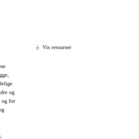
,
Vis ressurser
ene
gge,
delige
ldre og
 og for
og
a
.