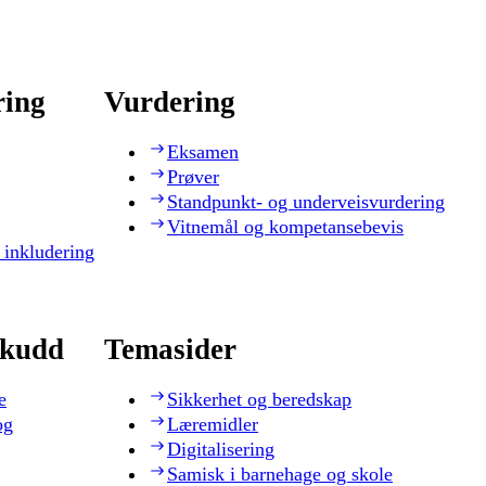
ring
Vurdering
Eksamen
Prøver
Standpunkt- og underveisvurdering
Vitnemål og kompetansebevis
 inkludering
skudd
Temasider
e
Sikkerhet og beredskap
og
Læremidler
Digitalisering
Samisk i barnehage og skole