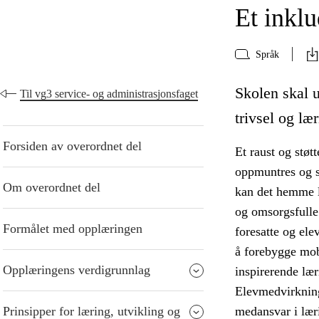
Et inkl
Språk
Skolen skal 
Til vg3 service- og administrasjonsfaget
trivsel og lær
Forsiden av overordnet del
Et raust og støt
oppmuntres og st
Om overordnet del
kan det hemme l
og omsorgsfulle
Formålet med opplæringen
foresatte og ele
å forebygge mob
Opplæringens verdigrunnlag
inspirerende læ
Elevmedvirkning
Prinsipper for læring, utvikling og
medansvar i lær