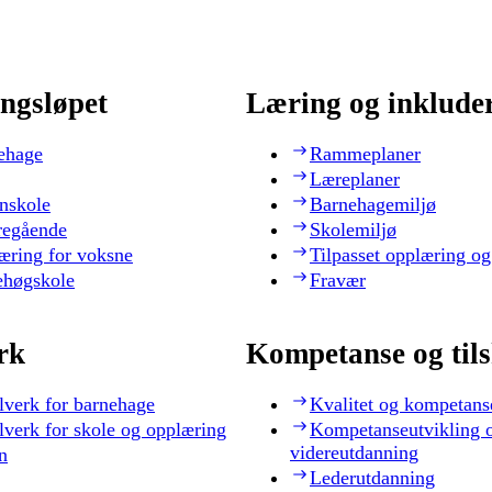
ngsløpet
Læring og inklude
ehage
Rammeplaner
Læreplaner
nskole
Barnehagemiljø
regående
Skolemiljø
æring for voksne
Tilpasset opplæring og
ehøgskole
Fravær
rk
Kompetanse og til
lverk for barnehage
Kvalitet og kompetans
lverk for skole og opplæring
Kompetanseutvikling 
videreutdanning
n
Lederutdanning