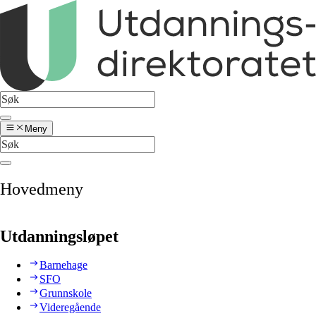
Meny
Hovedmeny
Utdanningsløpet
Barnehage
SFO
Grunnskole
Videregående