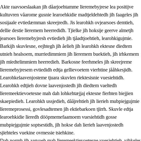
Akte raavsoeslaakan jïh dåarjoehtamme lïeremebyjrese lea positijve
kultuvren våarome gusnie learoehkidie madtjeldehtedh jïh faageles jïh
sosijaale evtiedæmman skreejredh. Jis learohkh ovjearsoes demtieh,
dellie destie lïeremem heerredidh. Tjïelke jïh hoksije geerve almetjh
jearsoes lïeremebyjresh evtiedieh jïh tjåadtjoehtieh, learohkigujmie.
Barkijh skuvlesne, eejhtegh jïh åelieh jïh learohkh ektesne dïedtem
utnieh healsoem, murriedimmiem jïh lïeremem buektieh, jïh irhkemem
jïh mïedtelimmiem heerredieh. Barkosne feerhmeles jïh skreejreme
3.
Prinsihph skuvlen rïektesisnie
lïeremebyjresem evtiedidh edtja gellievoetem vierhtine jååhkesjidh.
3.1
Feerhmeles lïeremebyjrese
Learohkelaavenjosteme tjuara skuvlen rïektesisnie vuesiehtidh.
Learohkh edtjieh dovne laavenjostedh jïh dïedtem vaeltedh
3.2
Ööhpehtimmie jïh sjïehtedamme lïerehtimmie
lïeremeektievoetesne mah dah lohkehtæjjaj ektesne fïerhten biejjien
3.3
Gåetie jïh skuvle laavenjostoeh
skaepiedieh. Learohkh ussjedieh, dååjrehtieh jïh lierieh mubpiejgujmie
lïeremeprosessi, govlesadtemen jïh ektiebarkoen tjïrrh. Skuvle edtja
3.4
Lïerehtimmie learoesïeltesne jïh barkoejielemisnie
learoehkidie lïeredh dööpmemefaamoem vuesiehtidh gosse
3.5
Profesjonsektievoete jïh skuvleevtiedimmie
mubpiejgujmie soptsestidh, jïh hokse dah lierieh laavenjostedh
sjïehteles vuekine ovmessie tsiehkine.
Dah normh jïh aarvoeh mah lïeremeektievoetesne vuesiehtieh, vihkeles