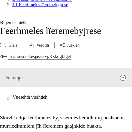
3.1 Feerhmeles lïeremebyjrese
Bijjemes bielie
Feerhmeles lïeremebyjrese
Gïele
Veedtjh
Juekieh
Learoesoejkesjasse vg3 skogfaget
Sisvege
Vuesehth vierhtieh
Skuvle edtja feerhmeles byjresem evtiedidh mij healsoem,
murriedimmiem jïh lïeremem gaajhkide buakta.