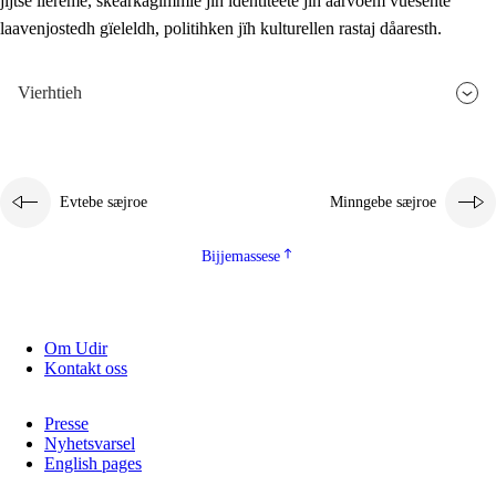
jïjtse lïereme, skearkagimmie jïh identiteete jïh aarvoem vuesehte
laavenjostedh gïeleldh, politihken jïh kulturellen rastaj dåaresth.
Vierhtieh
Evtebe sæjroe
Minngebe sæjroe
Bijjemassese
Om Udir
Kontakt oss
Presse
Nyhetsvarsel
English pages