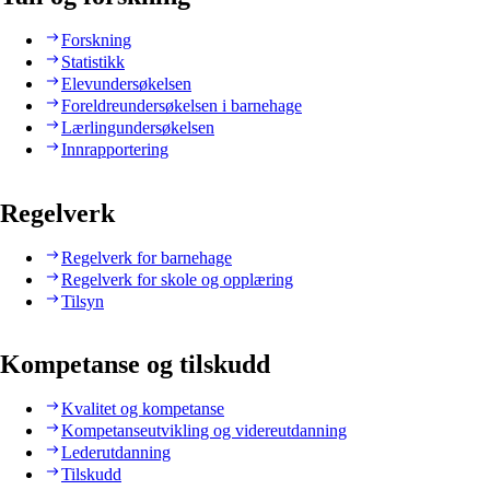
Forskning
Statistikk
Elevundersøkelsen
Foreldreundersøkelsen i barnehage
Lærlingundersøkelsen
Innrapportering
Regelverk
Regelverk for barnehage
Regelverk for skole og opplæring
Tilsyn
Kompetanse og tilskudd
Kvalitet og kompetanse
Kompetanseutvikling og videreutdanning
Lederutdanning
Tilskudd