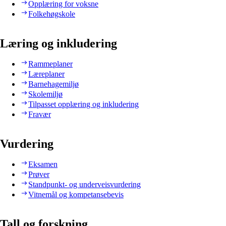
Opplæring for voksne
Folkehøgskole
Læring og inkludering
Rammeplaner
Læreplaner
Barnehagemiljø
Skolemiljø
Tilpasset opplæring og inkludering
Fravær
Vurdering
Eksamen
Prøver
Standpunkt- og underveisvurdering
Vitnemål og kompetansebevis
Tall og forskning