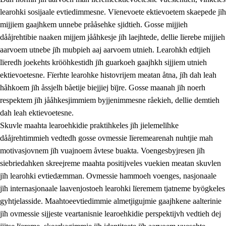
learohki sosijaale evtiedimmesne. Vïenevoete ektievoetem skaepede jïh
mijjiem gaajhkem unnebe prååsehke sjidtieh. Gosse mijjieh
dååjrehtibie naaken mijjem jååhkesje jïh laejhtede, dellie lïerebe mijjieh
aarvoem utnebe jïh mubpieh aaj aarvoem utnieh. Learohkh edtjieh
lïeredh joekehts krööhkestidh jïh guarkoeh gaajhkh sijjiem utnieh
ektievoetesne. Fïerhte learohke histovrijem meatan åtna, jïh dah leah
håhkoem jïh åssjelh båetije biejjiej bïjre. Gosse maanah jïh noerh
respektem jïh jååhkesjimmiem byjjenimmesne råekieh, dellie demtieh
dah leah ektievoetesne.
Skuvle maahta learoehkidie praktihkeles jïh jielemelïhke
dååjrehtimmieh vedtedh gosse ovmessie lïeremearenah nuhtjie mah
motivasjovnem jïh vuajnoem åvtese buakta. Voengesbyjresen jïh
siebriedahken skreejreme maahta positijveles vuekien meatan skuvlen
jïh learohki evtiedæmman. Ovmessie hammoeh voenges, nasjonaale
jïh internasjonaale laavenjostoeh learohki lïeremem tjatneme byögkeles
gyhtjelasside. Maahtoeevtiedimmie almetjigujmie gaajhkene aalterinie
jïh ovmessie sijjeste veartanisnie learoehkidie perspektijvh vedtieh dej