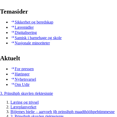
Temasider
Sikkerhet og beredskap
Læremidler
Digitalisering
Samisk i barnehage og skole
Nasjonale minoriteter
Aktuelt
For pressen
Høringer
Nyhetsvarsel
Om Udir
3. Prinsihph skuvlen rïektesisnie
Læring og trivsel
Læreplanverket
Bijjemes bielie – aarvoeh jïh prinsihph maadthööhpehtimmesne
3. Prinsihph skuvlen rïektesisnie