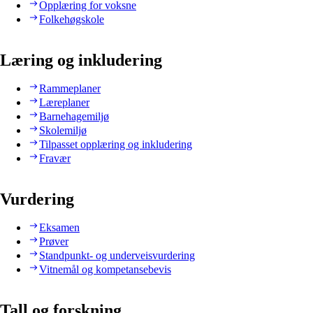
Opplæring for voksne
Folkehøgskole
Læring og inkludering
Rammeplaner
Læreplaner
Barnehagemiljø
Skolemiljø
Tilpasset opplæring og inkludering
Fravær
Vurdering
Eksamen
Prøver
Standpunkt- og underveisvurdering
Vitnemål og kompetansebevis
Tall og forskning