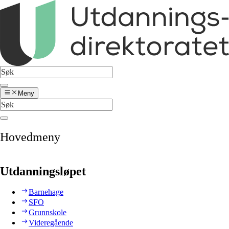
Meny
Hovedmeny
Utdanningsløpet
Barnehage
SFO
Grunnskole
Videregående