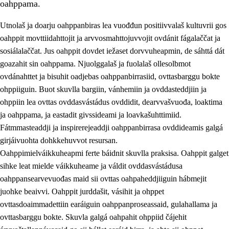
oahppama.
Utnolaš ja doarju oahppanbiras lea vuođđun positiivvalaš kultuvrii gos
oahppit movttiidahttojit ja arvvosmahttojuvvojit ovdánit fágalaččat ja
sosiálalaččat. Jus oahppit dovdet iežaset dorvvuheapmin, de sáhttá dát
goazahit sin oahppama. Njuolggalaš ja fuolalaš ollesolbmot
ovdánahttet ja bisuhit oadjebas oahppanbirrasiid, ovttasbarggu bokte
ohppiiguin. Buot skuvlla bargiin, vánhemiin ja ovddasteddjiin ja
ohppiin lea ovttas ovddasvástádus ovddidit, dearvvašvuođa, loaktima
3.
Skuvlla praksisa prinsihpat
ja oahppama, ja eastadit givssideami ja loavkašuhttimiid.
3.1
Fátmmasteaddji oahppanbiras
Fátmmasteaddji ja inspirerejeaddji oahppanbirrasa ovddideamis galgá
girjáivuohta dohkkehuvvot resursan.
3.2
Oahpaheapmi ja heivehuvvon oahpahus
Oahppimielváikkuheapmi ferte báidnit skuvlla praksisa. Oahppit galget
3.3
Ovttasbargu ruovttu ja skuvlla gaskka
sihke leat mielde váikkuheame ja váldit ovddasvástádusa
oahppansearvevuođas maid sii ovttas oahpaheddjiiguin hábmejit
3.4
Oahpahus oahppofitnodagas ja bargoeallimis
juohke beaivvi. Oahppit jurddašit, vásihit ja ohppet
3.5
Profešuvdnasearvevuohta ja skuvlaovdáneapmi
ovttasdoaimmadettiin earáiguin oahppanproseassaid, gulahallama ja
ovttasbarggu bokte. Skuvla galgá oahpahit ohppiid čájehit