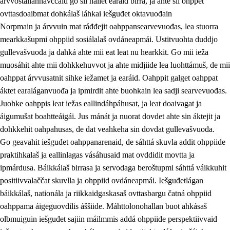
árvvoštallannávccaid go sii hállet earáid birra, ja ahte sii ohppet
ovttasdoaibmat dohkálaš láhkai iešguđet oktavuođain
Norpmain ja árvvuin mat ráđđejit oahppansearvevuođas, lea stuorra
mearkkašupmi ohppiid sosiálalaš ovdáneapmái. Ustitvuohta duddjo
gullevašvuođa ja dahká ahte mii eat leat nu hearkkit. Go mii ieža
muosáhit ahte mii dohkkehuvvot ja ahte midjiide lea luohttámuš, de mii
oahppat árvvusatnit sihke iežamet ja earáid. Oahppit galget oahppat
áktet earaláganvuođa ja ipmirdit ahte buohkain lea sadji searvevuođas.
Juohke oahppis leat iežas eallindáhpáhusat, ja leat doaivagat ja
áigumušat boahtteáigái. Jus mánát ja nuorat dovdet ahte sin áktejit ja
dohkkehit oahpahusas, de dat veahkeha sin dovdat gullevašvuođa.
Go geavahit iešguđet oahppanarenaid, de sáhttá skuvla addit ohppiide
praktihkalaš ja eallinlagas vásáhusaid mat ovddidit movtta ja
ipmárdusa. Báikkálaš birrasa ja servodaga beroštupmi sáhttá váikkuhit
positiivvalaččat skuvlla ja ohppiid ovdáneapmái. Iešguđetlágan
báikkálaš, nationála ja riikkaidgaskasaš ovttasbargu čatná ohppiid
oahppama áigeguovdilis áššiide. Máhttolonohallan buot ahkásaš
olbmuiguin iešguđet sajiin máilmmis addá ohppiide perspektiivvaid