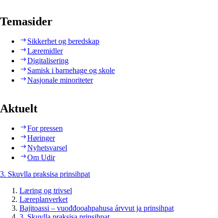
Temasider
Sikkerhet og beredskap
Læremidler
Digitalisering
Samisk i barnehage og skole
Nasjonale minoriteter
Aktuelt
For pressen
Høringer
Nyhetsvarsel
Om Udir
3. Skuvlla praksisa prinsihpat
Læring og trivsel
Læreplanverket
Bajitoassi – vuođđooahpahusa árvvut ja prinsihpat
3. Skuvlla praksisa prinsihpat