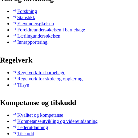
Forskning
Statistikk
Elevundersøkelsen
Foreldreundersøkelsen i barnehage
Lærlingundersøkelsen
Innrapportering
Regelverk
Regelverk for barnehage
Regelverk for skole og opplæring
Tilsyn
Kompetanse og tilskudd
Kvalitet og kompetanse
Kompetanseutvikling og videreutdanning
Lederutdanning
Tilskudd