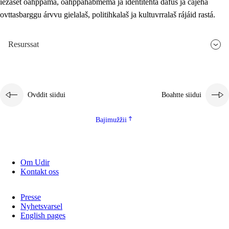
iežaset oahppama, oahppahábmema ja identitehta dáfus ja čájeha
ovttasbarggu árvvu gielalaš, politihkalaš ja kultuvrralaš rájáid rastá.
Resurssat
Ovddit siidui
Boahtte siidui
Bajimužžii
Om Udir
Kontakt oss
Presse
Nyhetsvarsel
English pages