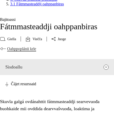
3.1 Fátmmasteaddji oahppanbiras
Bajitoassi
Fátmmasteaddji oahppanbiras
Giella
Viečča
Juoge
Oahppoplánii krle
Sisdoallu
Čájet resurssaid
Skuvla galgá ovdánahttit fátmmasteaddji searvevuođa
buohkaide mii ovddida dearvvašvuođa, loaktima ja