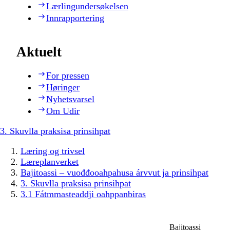
Lærlingundersøkelsen
Innrapportering
Aktuelt
For pressen
Høringer
Nyhetsvarsel
Om Udir
3. Skuvlla praksisa prinsihpat
Læring og trivsel
Læreplanverket
Bajitoassi – vuođđooahpahusa árvvut ja prinsihpat
3. Skuvlla praksisa prinsihpat
3.1 Fátmmasteaddji oahppanbiras
Bajitoassi