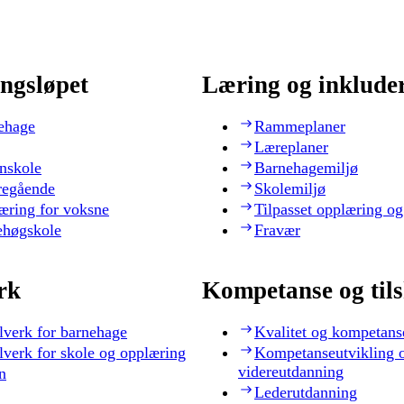
ngsløpet
Læring og inklude
ehage
Rammeplaner
Læreplaner
nskole
Barnehagemiljø
regående
Skolemiljø
æring for voksne
Tilpasset opplæring og
ehøgskole
Fravær
rk
Kompetanse og til
lverk for barnehage
Kvalitet og kompetans
lverk for skole og opplæring
Kompetanseutvikling 
videreutdanning
n
Lederutdanning