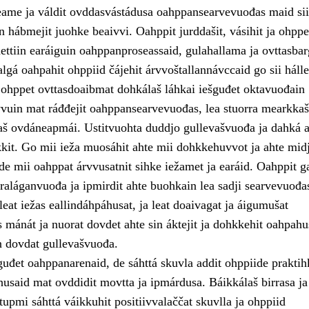
ame ja váldit ovddasvástádusa oahppansearvevuođas maid sii
 hábmejit juohke beaivvi. Oahppit jurddašit, vásihit ja ohppe
ttiin earáiguin oahppanproseassaid, gulahallama ja ovttasba
lgá oahpahit ohppiid čájehit árvvoštallannávccaid go sii hálle
ii ohppet ovttasdoaibmat dohkálaš láhkai iešguđet oktavuođain
vuin mat ráđđejit oahppansearvevuođas, lea stuorra mearkka
laš ovdáneapmái. Ustitvuohta duddjo gullevašvuođa ja dahká a
kkit. Go mii ieža muosáhit ahte mii dohkkehuvvot ja ahte midj
de mii oahppat árvvusatnit sihke iežamet ja earáid. Oahppit g
raláganvuođa ja ipmirdit ahte buohkain lea sadji searvevuođa
eat iežas eallindáhpáhusat, ja leat doaivagat ja áigumušat
s mánát ja nuorat dovdet ahte sin áktejit ja dohkkehit oahpahu
n dovdat gullevašvuođa.
uđet oahppanarenaid, de sáhttá skuvla addit ohppiide praktih
husaid mat ovddidit movtta ja ipmárdusa. Báikkálaš birrasa ja
upmi sáhttá váikkuhit positiivvalaččat skuvlla ja ohppiid