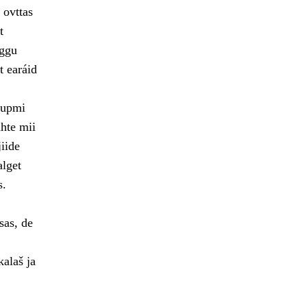
 ovttas
t
rggu
t earáid
šupmi
hte mii
iide
alget
s.
sas, de
kalaš ja