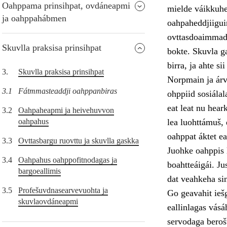
Oahppama prinsihpat, ovdáneapmi
mielde váikkuhe
ja oahppahábmen
oahpaheddjiiguin
ovttasdoaimmade
Skuvlla praksisa prinsihpat
bokte. Skuvla ga
birra, ja ahte s
3.
Skuvlla praksisa prinsihpat
Norpmain ja árv
3.1
Fátmmasteaddji oahppanbiras
ohppiid sosiála
eat leat nu hear
3.2
Oahpaheapmi ja heivehuvvon
oahpahus
lea luohttámuš, 
oahppat áktet ea
3.3
Ovttasbargu ruovttu ja skuvlla gaskka
Juohke oahppis l
3.4
Oahpahus oahppofitnodagas ja
boahtteáigái. Ju
bargoeallimis
dat veahkeha si
3.5
Profešuvdnasearvevuohta ja
Go geavahit iešg
skuvlaovdáneapmi
eallinlagas vásá
servodaga berošt