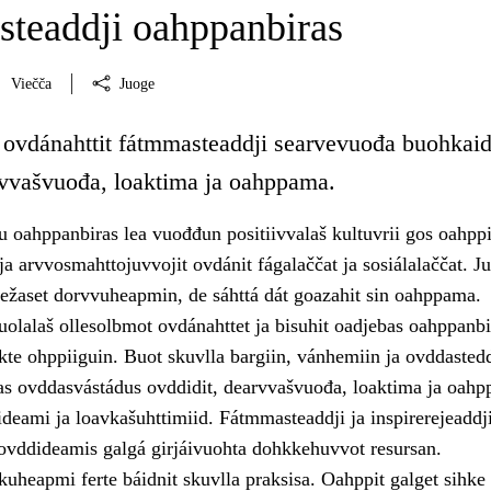
teaddji oahppanbiras
Viečča
Juoge
 ovdánahttit fátmmasteaddji searvevuođa buohkaid
vvašvuođa, loaktima ja oahppama.
u oahppanbiras lea vuođđun positiivvalaš kultuvrii gos oahppi
 ja arvvosmahttojuvvojit ovdánit fágalaččat ja sosiálalaččat. Ju
iežaset dorvvuheapmin, de sáhttá dát goazahit sin oahppama.
uolalaš ollesolbmot ovdánahttet ja bisuhit oadjebas oahppanbir
te ohppiiguin. Buot skuvlla bargiin, vánhemiin ja ovddastedd
tas ovddasvástádus ovddidit, dearvvašvuođa, loaktima ja oah
sideami ja loavkašuhttimiid. Fátmmasteaddji ja inspirerejeaddj
ovddideamis galgá girjáivuohta dohkkehuvvot resursan.
uheapmi ferte báidnit skuvlla praksisa. Oahppit galget sihke 