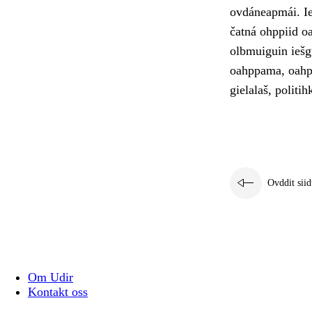
ovdáneapmái. Ie
čatná ohppiid o
olbmuiguin iešg
oahppama, oahpp
gielalaš, politih
Ovddit siid
Om Udir
Kontakt oss