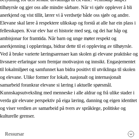
tilhøyrsle og gjer oss alle mindre sårbare. Når vi sjølv opplever å bli
anerkjend og vist tillit, lærer vi å verdsetje både oss sjølv og andre.
Elevane skal lære å respektere ulikskap og forstå at alle har ein plass i
fellesskapen. Kvar elev har ei historie med seg, og dei har håp og
ambisjonar for framtida. Når barn og unge møter respekt og
anerkjenning i opplæringa, bidrar dette til ei oppleving av tilhøyrsle.
Ved å bruke varierte læringsarenaer kan skolen gi elevane praktiske og
livsnære erfaringar som fremjar motivasjon og innsikt. Engasjementet
til lokalmiljøet og samfunnet kan bidra positivt til utviklinga til skolen
og elevane. Ulike former for lokalt, nasjonalt og internasjonalt
samarbeid forankrar elevane si læring i aktuelle spørsmål.
Kunnskapsutveksling med menneske i alle aldrar og frå ulike stader i
verda gir elevane perspektiv på eiga læring, danning og eigen identitet
og viser verdien av samarbeid på tvers av språklege, politiske og
kulturelle grenser.
Ressursar