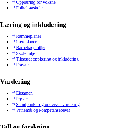
Opplæring for voksne
Folkehøgskole
Læring og inkludering
Rammeplaner
Læreplaner
Barnehagemiljø
Skolemiljø
Tilpasset opplæring og inkludering
Fravær
Vurdering
Eksamen
Prøver
Standpunkt- og underveisvurdering
Vitnemål og kompetansebevis
Tall og forskning