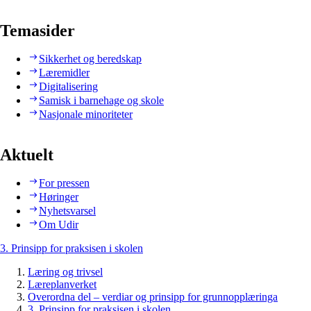
Temasider
Sikkerhet og beredskap
Læremidler
Digitalisering
Samisk i barnehage og skole
Nasjonale minoriteter
Aktuelt
For pressen
Høringer
Nyhetsvarsel
Om Udir
3. Prinsipp for praksisen i skolen
Læring og trivsel
Læreplanverket
Overordna del – verdiar og prinsipp for grunnopplæringa
3. Prinsipp for praksisen i skolen