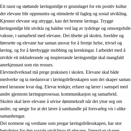
Eit raust og støttande læringsmiljø er grunnlaget for ein positiv kultur
der elevane blir oppmuntra og stimulerte til fagleg og sosial utvikling.
Kjenner elevane seg utrygge, kan det hemme læringa. Trygge
læringsmiljø blir utvikla og haldne ved lag av tydelege og omsorgsfulle
vaksne, i samarbeid med elevane. Dei tilsette på skolen, foreldre og
føresette og elevane har saman ansvar for å fremje helse, trivsel og
læring, og for å førebyggje mobbing og krenkingar. I arbeidet med å
utvikle eit inkluderande og inspirerande læringsmiljø skal mangfald
3.
Prinsipp for praksisen i skolen
anerkjennast som ein ressurs.
3.1
Eit inkluderande læringsmiljø
Elevmedverknad må prege praksisen i skolen. Elevane skal både
medverke og ta medansvar i læringsfellesskapen som dei skaper saman
3.2
Undervisning og tilpassa opplæring
med lærarane kvar dag. Elevar tenkjer, erfarer og lærer i samspel med
3.3
Samarbeid mellom heim og skole
andre gjennom læringsprosessar, kommunikasjon og samarbeid.
Skolen skal lære elevane å utvise dømmekraft når dei ytrar seg om
3.4
Opplæring i lærebedrift og arbeidsliv
andre, og sørgje for at dei lærer å samhandle på forsvarleg vis i ulike
3.5
Profesjonsfellesskap og skoleutvikling
samanhengar.
Dei normene og verdiane som pregar læringsfellesskapen, har stor
betydning for den sosiale utviklinga til elevane. Vennskap skaper