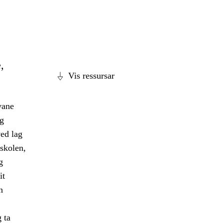
,
Vis ressursar
vane
eg
ed lag
 skolen,
g
it
n
 ta