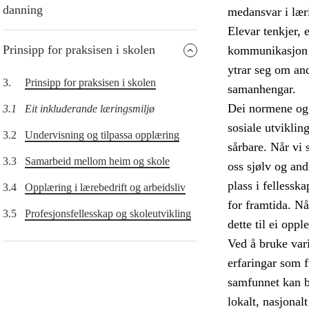
danning
medansvar i lær
Elevar tenkjer, 
Prinsipp for praksisen i skolen
kommunikasjon o
ytrar seg om and
3.
Prinsipp for praksisen i skolen
samanhengar.
Dei normene og 
3.1
Eit inkluderande læringsmiljø
sosiale utviklin
3.2
Undervisning og tilpassa opplæring
sårbare. Når vi s
3.3
Samarbeid mellom heim og skole
oss sjølv og and
plass i fellessk
3.4
Opplæring i lærebedrift og arbeidsliv
for framtida. Nå
3.5
Profesjonsfellesskap og skoleutvikling
dette til ei oppl
Ved å bruke vari
erfaringar som f
samfunnet kan bi
lokalt, nasjonal