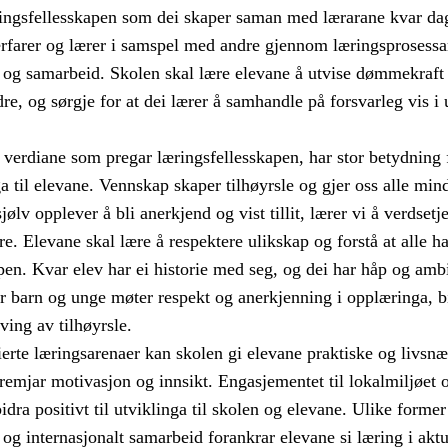
ingsfellesskapen som dei skaper saman med lærarane kvar da
erfarer og lærer i samspel med andre gjennom læringsprosessa
g samarbeid. Skolen skal lære elevane å utvise dømmekraft 
re, og sørgje for at dei lærer å samhandle på forsvarleg vis i 
verdiane som pregar læringsfellesskapen, har stor betydning 
ga til elevane. Vennskap skaper tilhøyrsle og gjer oss alle min
jølv opplever å bli anerkjend og vist tillit, lærer vi å verdsetj
re. Elevane skal lære å respektere ulikskap og forstå at alle ha
apen. Kvar elev har ei historie med seg, og dei har håp og amb
r barn og unge møter respekt og anerkjenning i opplæringa, b
eving av tilhøyrsle.
erte læringsarenaer kan skolen gi elevane praktiske og livsnæ
remjar motivasjon og innsikt. Engasjementet til lokalmiljøet 
dra positivt til utviklinga til skolen og elevane. Ulike former
t og internasjonalt samarbeid forankrar elevane si læring i aktu