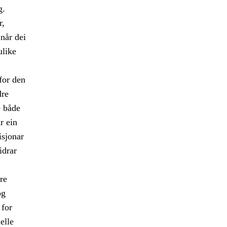
g.
r,
når dei
ulike
for den
dre
e både
r ein
isjonar
idrar
re
og
 for
elle