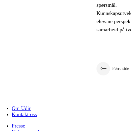
spørsmål.
Kunnskapsutveksl
elevane perspekt
samarbeid på tve
Førre side
Om Udir
Kontakt oss
Presse