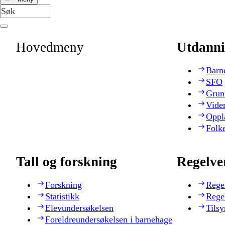
Hovedmeny
Utdanni
Barn
SFO
Grun
Vide
Oppl
Folk
Tall og forskning
Regelve
Forskning
Rege
Statistikk
Rege
Elevundersøkelsen
Tilsy
Foreldreundersøkelsen i barnehage