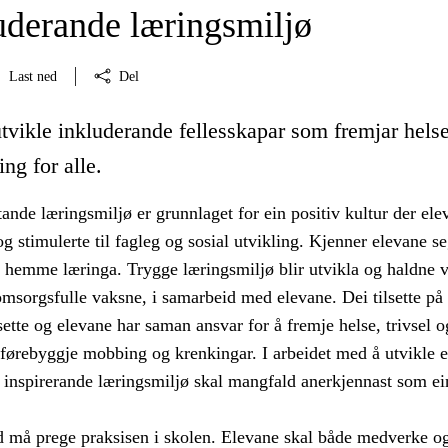
luderande læringsmiljø
Last ned
Del
tvikle inkluderande fellesskapar som fremjar helse
ing for alle.
ttande læringsmiljø er grunnlaget for ein positiv kultur der ele
g stimulerte til fagleg og sosial utvikling. Kjenner elevane s
t hemme læringa. Trygge læringsmiljø blir utvikla og haldne v
msorgsfulle vaksne, i samarbeid med elevane. Dei tilsette på
sette og elevane har saman ansvar for å fremje helse, trivsel o
 førebyggje mobbing og krenkingar. I arbeidet med å utvikle e
 inspirerande læringsmiljø skal mangfald anerkjennast som ei
må prege praksisen i skolen. Elevane skal både medverke og