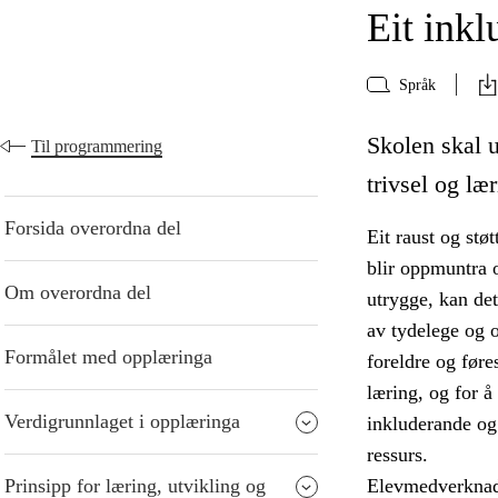
Eit ink
Språk
Skolen skal u
Til programmering
trivsel og lær
Forsida overordna del
Eit raust og stø
blir oppmuntra o
Om overordna del
utrygge, kan de
av tydelege og o
Formålet med opplæringa
foreldre og føre
læring, og for å
Verdigrunnlaget i opplæringa
inkluderande og
ressurs.
Prinsipp for læring, utvikling og
Elevmedverknad 