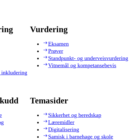
ring
Vurdering
Eksamen
Prøver
Standpunkt- og underveisvurdering
Vitnemål og kompetansebevis
 inkludering
skudd
Temasider
e
Sikkerhet og beredskap
og
Læremidler
Digitalisering
Samisk i barnehage og skole