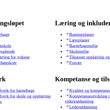
ngsløpet
Læring og inklude
ehage
Rammeplaner
Læreplaner
nskole
Barnehagemiljø
regående
Skolemiljø
æring for voksne
Tilpasset opplæring og
ehøgskole
Fravær
rk
Kompetanse og til
lverk for barnehage
Kvalitet og kompetans
lverk for skole og opplæring
Kompetanseutvikling 
videreutdanning
n
Lederutdanning