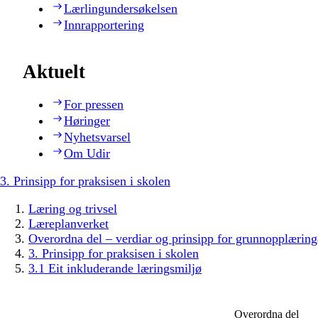
Lærlingundersøkelsen
Innrapportering
Aktuelt
For pressen
Høringer
Nyhetsvarsel
Om Udir
3. Prinsipp for praksisen i skolen
Læring og trivsel
Læreplanverket
Overordna del – verdiar og prinsipp for grunnopplæring
3. Prinsipp for praksisen i skolen
3.1 Eit inkluderande læringsmiljø
Overordna del