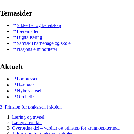
Temasider
Sikkerhet og beredskap
Læremidler
Digitalisering
Samisk i barnehage og skole
Nasjonale minoriteter
Aktuelt
For pressen
Høringer
Nyhetsvarsel
Om Udir
3. Prinsipp for praksisen i skolen
Læring og trivsel
Læreplanverket
Overordna del – verdiar og prinsipp for grunnopplæringa
3. Prinsipp for praksisen i skolen