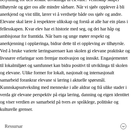
tilhøyrsle og gjer oss alle mindre sårbare. Når vi sjølv opplever å bli
anerkjend og vist tillit, lærer vi å verdsetje både oss sjølv og andre.
Elevane skal lære å respektere ulikskap og forstå at alle har ein plass i
fellesskapen. Kvar elev har ei historie med seg, og dei har håp og
ambisjonar for framtida. Når barn og unge møter respekt og
anerkjenning i opplæringa, bidrar dette til ei oppleving av tilhøyrsle.
Ved å bruke varierte læringsarenaer kan skolen gi elevane praktiske og
livsnære erfaringar som fremjar motivasjon og innsikt. Engasjementet
til lokalmiljøet og samfunnet kan bidra positivt til utviklinga til skolen
og elevane. Ulike former for lokalt, nasjonalt og internasjonalt
samarbeid forankrar elevane si læring i aktuelle spørsmål.
Kunnskapsutveksling med menneske i alle aldrar og frå ulike stader i
verda gir elevane perspektiv på eiga læring, danning og eigen identitet
og viser verdien av samarbeid på tvers av språklege, politiske og
kulturelle grenser.
Ressursar