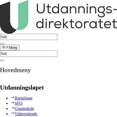
Meny
Hovedmeny
Utdanningsløpet
Barnehage
SFO
Grunnskole
Videregående