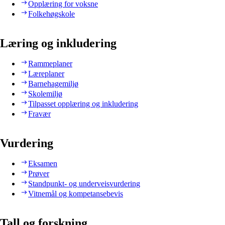
Opplæring for voksne
Folkehøgskole
Læring og inkludering
Rammeplaner
Læreplaner
Barnehagemiljø
Skolemiljø
Tilpasset opplæring og inkludering
Fravær
Vurdering
Eksamen
Prøver
Standpunkt- og underveisvurdering
Vitnemål og kompetansebevis
Tall og forskning