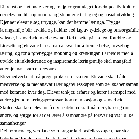
Eit raust og støttande læringsmiljø er grunnlaget for ein positiv kultur
der elevane blir oppmuntra og stimulerte til fagleg og sosial utvikling.
Kjenner elevane seg utrygge, kan det hemme læringa. Trygge
læringsmiljø blir utvikla og haldne ved lag av tydelege og omsorgsfulle
vaksne, i samarbeid med elevane. Dei tilsette på skolen, foreldre og
føresette og elevane har saman ansvar for å fremje helse, trivsel og
læring, og for å førebyggje mobbing og krenkingar. I arbeidet med å
utvikle eit inkluderande og inspirerande læringsmiljø skal mangfald
3.
Prinsipp for praksisen i skolen
anerkjennast som ein ressurs.
3.1
Eit inkluderande læringsmiljø
Elevmedverknad må prege praksisen i skolen. Elevane skal både
medverke og ta medansvar i læringsfellesskapen som dei skaper saman
3.2
Undervisning og tilpassa opplæring
med lærarane kvar dag. Elevar tenkjer, erfarer og lærer i samspel med
3.3
Samarbeid mellom heim og skole
andre gjennom læringsprosessar, kommunikasjon og samarbeid.
Skolen skal lære elevane å utvise dømmekraft når dei ytrar seg om
3.4
Opplæring i lærebedrift og arbeidsliv
andre, og sørgje for at dei lærer å samhandle på forsvarleg vis i ulike
3.5
Profesjonsfellesskap og skoleutvikling
samanhengar.
Dei normene og verdiane som pregar læringsfellesskapen, har stor
betydning for den sosiale utviklinga til elevane. Vennskap skaper