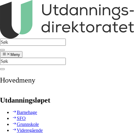
Meny
Hovedmeny
Utdanningsløpet
Barnehage
SFO
Grunnskole
Videregående