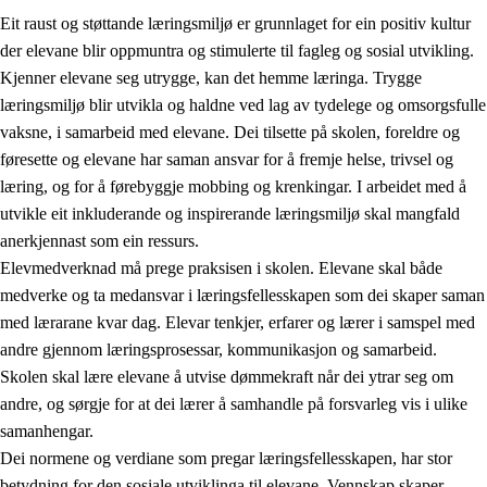
Eit raust og støttande læringsmiljø er grunnlaget for ein positiv kultur
der elevane blir oppmuntra og stimulerte til fagleg og sosial utvikling.
Kjenner elevane seg utrygge, kan det hemme læringa. Trygge
læringsmiljø blir utvikla og haldne ved lag av tydelege og omsorgsfulle
vaksne, i samarbeid med elevane. Dei tilsette på skolen, foreldre og
føresette og elevane har saman ansvar for å fremje helse, trivsel og
læring, og for å førebyggje mobbing og krenkingar. I arbeidet med å
utvikle eit inkluderande og inspirerande læringsmiljø skal mangfald
3.
Prinsipp for praksisen i skolen
anerkjennast som ein ressurs.
3.1
Eit inkluderande læringsmiljø
Elevmedverknad må prege praksisen i skolen. Elevane skal både
medverke og ta medansvar i læringsfellesskapen som dei skaper saman
3.2
Undervisning og tilpassa opplæring
med lærarane kvar dag. Elevar tenkjer, erfarer og lærer i samspel med
3.3
Samarbeid mellom heim og skole
andre gjennom læringsprosessar, kommunikasjon og samarbeid.
Skolen skal lære elevane å utvise dømmekraft når dei ytrar seg om
3.4
Opplæring i lærebedrift og arbeidsliv
andre, og sørgje for at dei lærer å samhandle på forsvarleg vis i ulike
3.5
Profesjonsfellesskap og skoleutvikling
samanhengar.
Dei normene og verdiane som pregar læringsfellesskapen, har stor
betydning for den sosiale utviklinga til elevane. Vennskap skaper