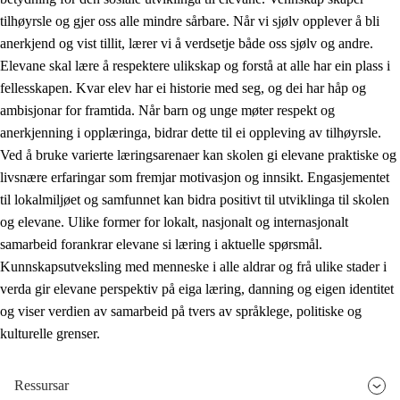
tilhøyrsle og gjer oss alle mindre sårbare. Når vi sjølv opplever å bli
anerkjend og vist tillit, lærer vi å verdsetje både oss sjølv og andre.
Elevane skal lære å respektere ulikskap og forstå at alle har ein plass i
fellesskapen. Kvar elev har ei historie med seg, og dei har håp og
ambisjonar for framtida. Når barn og unge møter respekt og
anerkjenning i opplæringa, bidrar dette til ei oppleving av tilhøyrsle.
Ved å bruke varierte læringsarenaer kan skolen gi elevane praktiske og
livsnære erfaringar som fremjar motivasjon og innsikt. Engasjementet
til lokalmiljøet og samfunnet kan bidra positivt til utviklinga til skolen
og elevane. Ulike former for lokalt, nasjonalt og internasjonalt
samarbeid forankrar elevane si læring i aktuelle spørsmål.
Kunnskapsutveksling med menneske i alle aldrar og frå ulike stader i
verda gir elevane perspektiv på eiga læring, danning og eigen identitet
og viser verdien av samarbeid på tvers av språklege, politiske og
kulturelle grenser.
Ressursar