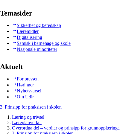
Temasider
Sikkerhet og beredskap
Læremidler
Digitalisering
Samisk i barnehage og skole
Nasjonale minoriteter
Aktuelt
For pressen
Høringer
Nyhetsvarsel
Om Udir
3. Prinsipp for praksisen i skolen
Læring og trivsel
Læreplanverket
Overordna del – verdiar og prinsipp for grunnopplæringa
3. Prinsipp for praksisen i skolen