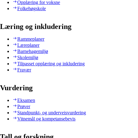
Opplæring for voksne
Folkehøgskole
Læring og inkludering
Rammeplaner
Læreplaner
Barnehagemiljø
Skolemiljø
Tilpasset opplæring og inkludering
Fravær
Vurdering
Eksamen
Prøver
Standpunkt- og underveisvurdering
Vitnemål og kompetansebevis
Tall og forskning