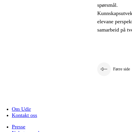
spørsmål.
Kunnskapsutveksl
elevane perspekt
samarbeid på tve
Førre side
Om Udir
Kontakt oss
Presse