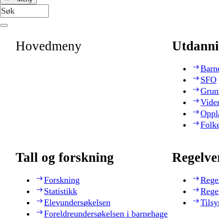
Hovedmeny
Utdanni
Barn
SFO
Grun
Vide
Oppl
Folk
Tall og forskning
Regelve
Forskning
Rege
Statistikk
Rege
Elevundersøkelsen
Tilsy
Foreldreundersøkelsen i barnehage