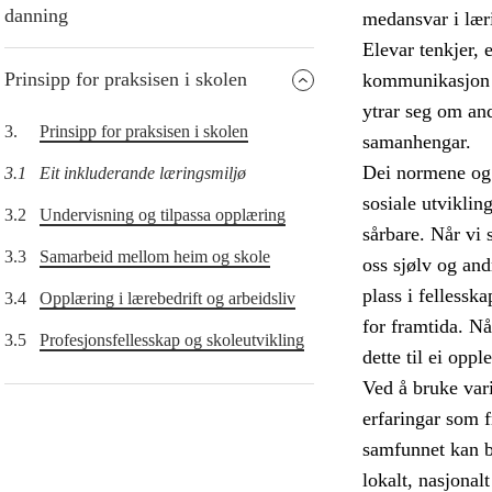
danning
medansvar i lær
Elevar tenkjer, 
Prinsipp for praksisen i skolen
kommunikasjon o
ytrar seg om and
3.
Prinsipp for praksisen i skolen
samanhengar.
Dei normene og 
3.1
Eit inkluderande læringsmiljø
sosiale utviklin
3.2
Undervisning og tilpassa opplæring
sårbare. Når vi s
3.3
Samarbeid mellom heim og skole
oss sjølv og and
plass i fellessk
3.4
Opplæring i lærebedrift og arbeidsliv
for framtida. Nå
3.5
Profesjonsfellesskap og skoleutvikling
dette til ei oppl
Ved å bruke vari
erfaringar som f
samfunnet kan bi
lokalt, nasjonal