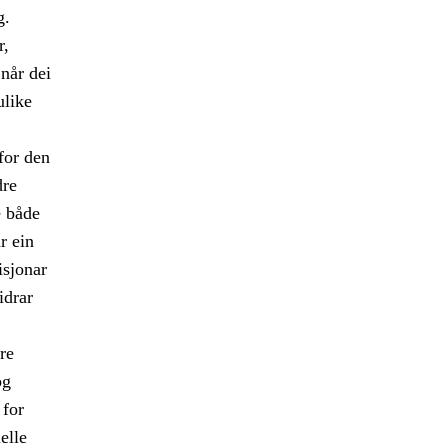
g.
r,
når dei
ulike
for den
dre
e både
r ein
isjonar
idrar
re
og
 for
elle