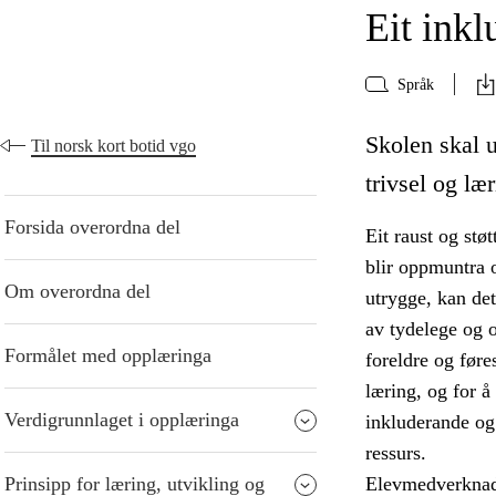
Eit ink
Språk
Skolen skal u
Til norsk kort botid vgo
trivsel og lær
Forsida overordna del
Eit raust og stø
blir oppmuntra o
Om overordna del
utrygge, kan de
av tydelege og o
Formålet med opplæringa
foreldre og føre
læring, og for å
Verdigrunnlaget i opplæringa
inkluderande og
ressurs.
Prinsipp for læring, utvikling og
Elevmedverknad 