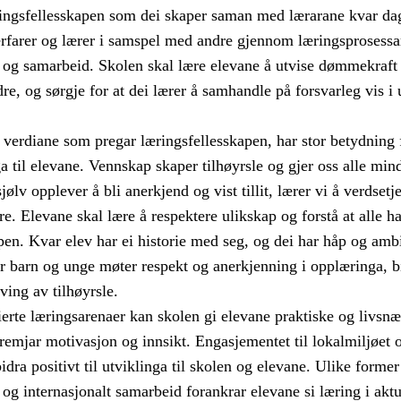
ingsfellesskapen som dei skaper saman med lærarane kvar da
erfarer og lærer i samspel med andre gjennom læringsprosessa
g samarbeid. Skolen skal lære elevane å utvise dømmekraft 
re, og sørgje for at dei lærer å samhandle på forsvarleg vis i 
verdiane som pregar læringsfellesskapen, har stor betydning 
ga til elevane. Vennskap skaper tilhøyrsle og gjer oss alle min
jølv opplever å bli anerkjend og vist tillit, lærer vi å verdsetj
re. Elevane skal lære å respektere ulikskap og forstå at alle ha
apen. Kvar elev har ei historie med seg, og dei har håp og amb
r barn og unge møter respekt og anerkjenning i opplæringa, b
eving av tilhøyrsle.
erte læringsarenaer kan skolen gi elevane praktiske og livsnæ
remjar motivasjon og innsikt. Engasjementet til lokalmiljøet 
dra positivt til utviklinga til skolen og elevane. Ulike former
t og internasjonalt samarbeid forankrar elevane si læring i aktu