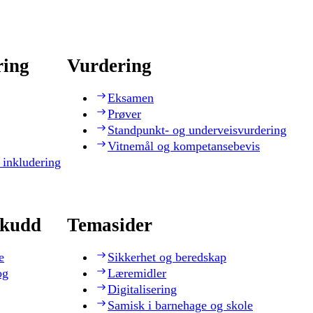
ring
Vurdering
Eksamen
Prøver
Standpunkt- og underveisvurdering
Vitnemål og kompetansebevis
 inkludering
skudd
Temasider
e
Sikkerhet og beredskap
og
Læremidler
Digitalisering
Samisk i barnehage og skole