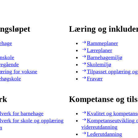
ngsløpet
Læring og inklude
ehage
Rammeplaner
Læreplaner
nskole
Barnehagemiljø
regående
Skolemiljø
æring for voksne
Tilpasset opplæring og
ehøgskole
Fravær
rk
Kompetanse og til
lverk for barnehage
Kvalitet og kompetans
lverk for skole og opplæring
Kompetanseutvikling 
videreutdanning
n
Lederutdanning