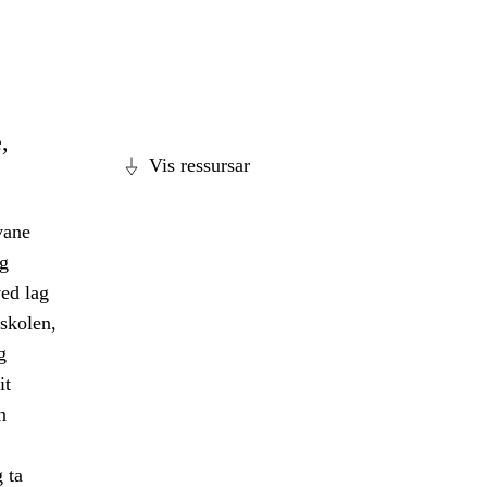
,
Vis ressursar
vane
eg
ed lag
 skolen,
g
it
n
 ta