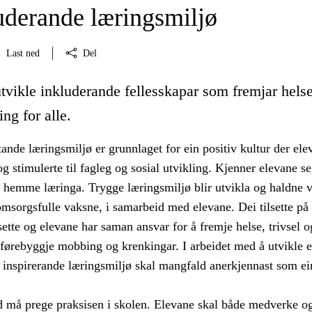
luderande læringsmiljø
Last ned
Del
tvikle inkluderande fellesskapar som fremjar helse
ing for alle.
ttande læringsmiljø er grunnlaget for ein positiv kultur der ele
g stimulerte til fagleg og sosial utvikling. Kjenner elevane s
t hemme læringa. Trygge læringsmiljø blir utvikla og haldne v
msorgsfulle vaksne, i samarbeid med elevane. Dei tilsette på
sette og elevane har saman ansvar for å fremje helse, trivsel o
 førebyggje mobbing og krenkingar. I arbeidet med å utvikle e
 inspirerande læringsmiljø skal mangfald anerkjennast som ei
må prege praksisen i skolen. Elevane skal både medverke og