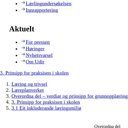
Lærlingundersøkelsen
Innrapportering
Aktuelt
For pressen
Høringer
Nyhetsvarsel
Om Udir
3. Prinsipp for praksisen i skolen
Læring og trivsel
Læreplanverket
Overordna del – verdiar og prinsipp for grunnopplæring
3. Prinsipp for praksisen i skolen
3.1 Eit inkluderande læringsmiljø
Overordna del