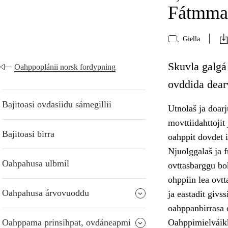
Fátmmas
Giella
Skuvla galgá
Oahppoplánii norsk fordypning
ovddida dear
Bajitoasi ovdasiidu sámegillii
Utnolaš ja doarj
movttiidahttojit
Bajitoasi birra
oahppit dovdet 
Njuolggalaš ja f
Oahpahusa ulbmil
ovttasbarggu bok
ohppiin lea ovt
Oahpahusa árvovuođđu
ja eastadit givs
oahppanbirrasa 
Oahppama prinsihpat, ovdáneapmi
Oahppimielváikk