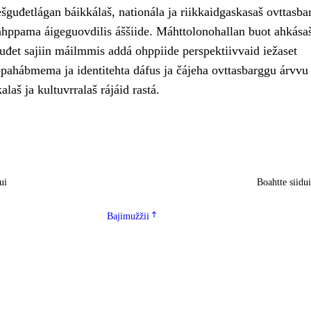
šguđetlágan báikkálaš, nationála ja riikkaidgaskasaš ovttasba
ahppama áigeguovdilis áššiide. Máhttolonohallan buot ahkása
uđet sajiin máilmmis addá ohppiide perspektiivvaid iežaset
ahábmema ja identitehta dáfus ja čájeha ovttasbarggu árvvu
kalaš ja kultuvrralaš rájáid rastá.
ui
Boahtte siidu
Bajimužžii