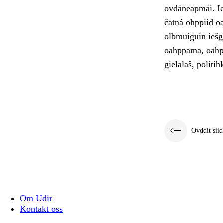
ovdáneapmái. Ie
čatná ohppiid o
olbmuiguin iešg
oahppama, oahpp
gielalaš, politih
Ovddit siid
Om Udir
Kontakt oss