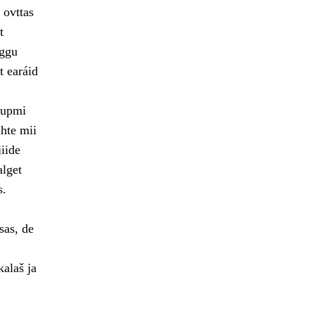
 ovttas
t
rggu
t earáid
šupmi
hte mii
iide
alget
s.
sas, de
kalaš ja