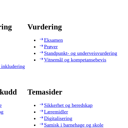
ring
Vurdering
Eksamen
Prøver
Standpunkt- og underveisvurdering
Vitnemål og kompetansebevis
 inkludering
skudd
Temasider
e
Sikkerhet og beredskap
og
Læremidler
Digitalisering
Samisk i barnehage og skole