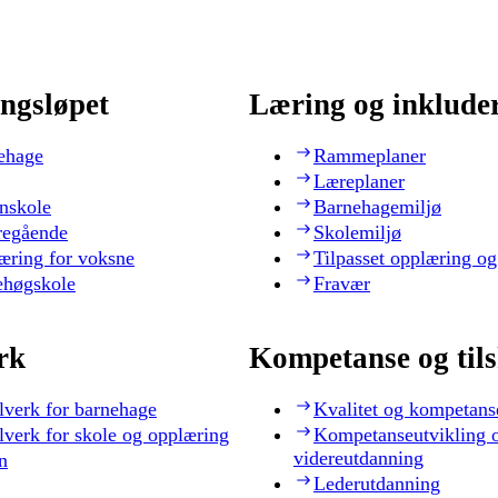
ngsløpet
Læring og inklude
ehage
Rammeplaner
Læreplaner
nskole
Barnehagemiljø
regående
Skolemiljø
æring for voksne
Tilpasset opplæring og
ehøgskole
Fravær
rk
Kompetanse og til
lverk for barnehage
Kvalitet og kompetans
lverk for skole og opplæring
Kompetanseutvikling 
videreutdanning
n
Lederutdanning