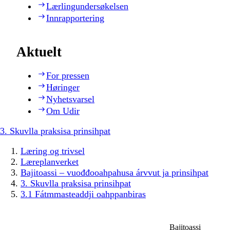
Lærlingundersøkelsen
Innrapportering
Aktuelt
For pressen
Høringer
Nyhetsvarsel
Om Udir
3. Skuvlla praksisa prinsihpat
Læring og trivsel
Læreplanverket
Bajitoassi – vuođđooahpahusa árvvut ja prinsihpat
3. Skuvlla praksisa prinsihpat
3.1 Fátmmasteaddji oahppanbiras
Bajitoassi