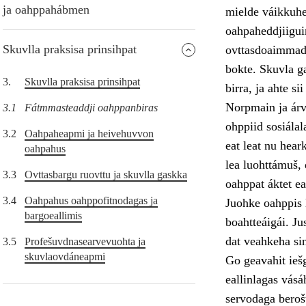
ja oahppahábmen
mielde váikkuhe
oahpaheddjiiguin
Skuvlla praksisa prinsihpat
ovttasdoaimmade
bokte. Skuvla ga
3.
Skuvlla praksisa prinsihpat
birra, ja ahte s
Norpmain ja árv
3.1
Fátmmasteaddji oahppanbiras
ohppiid sosiála
3.2
Oahpaheapmi ja heivehuvvon
eat leat nu hear
oahpahus
lea luohttámuš, 
3.3
Ovttasbargu ruovttu ja skuvlla gaskka
oahppat áktet ea
3.4
Oahpahus oahppofitnodagas ja
Juohke oahppis l
bargoeallimis
boahtteáigái. Ju
dat veahkeha si
3.5
Profešuvdnasearvevuohta ja
skuvlaovdáneapmi
Go geavahit iešg
eallinlagas vásá
servodaga berošt