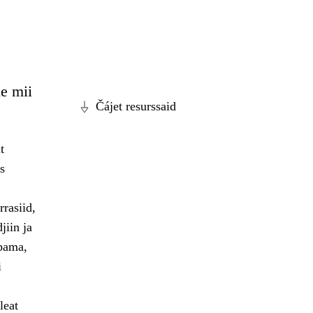
e mii
Čájet resurssaid
t
s
rasiid,
jiin ja
ppama,
i
leat