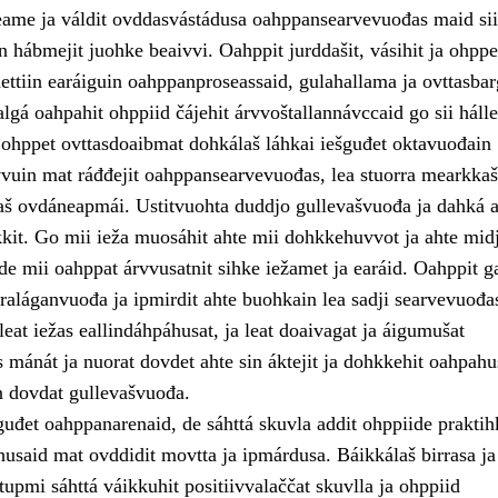
ame ja váldit ovddasvástádusa oahppansearvevuođas maid sii
 hábmejit juohke beaivvi. Oahppit jurddašit, vásihit ja ohppe
ttiin earáiguin oahppanproseassaid, gulahallama ja ovttasba
lgá oahpahit ohppiid čájehit árvvoštallannávccaid go sii hálle
ii ohppet ovttasdoaibmat dohkálaš láhkai iešguđet oktavuođain
vuin mat ráđđejit oahppansearvevuođas, lea stuorra mearkka
laš ovdáneapmái. Ustitvuohta duddjo gullevašvuođa ja dahká a
kkit. Go mii ieža muosáhit ahte mii dohkkehuvvot ja ahte midj
de mii oahppat árvvusatnit sihke iežamet ja earáid. Oahppit g
raláganvuođa ja ipmirdit ahte buohkain lea sadji searvevuođa
eat iežas eallindáhpáhusat, ja leat doaivagat ja áigumušat
s mánát ja nuorat dovdet ahte sin áktejit ja dohkkehit oahpahu
n dovdat gullevašvuođa.
uđet oahppanarenaid, de sáhttá skuvla addit ohppiide praktih
husaid mat ovddidit movtta ja ipmárdusa. Báikkálaš birrasa ja
upmi sáhttá váikkuhit positiivvalaččat skuvlla ja ohppiid