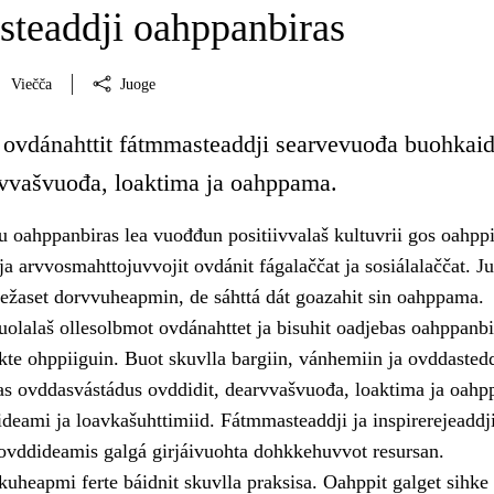
teaddji oahppanbiras
Viečča
Juoge
 ovdánahttit fátmmasteaddji searvevuođa buohkaid
vvašvuođa, loaktima ja oahppama.
u oahppanbiras lea vuođđun positiivvalaš kultuvrii gos oahppi
 ja arvvosmahttojuvvojit ovdánit fágalaččat ja sosiálalaččat. Ju
iežaset dorvvuheapmin, de sáhttá dát goazahit sin oahppama.
uolalaš ollesolbmot ovdánahttet ja bisuhit oadjebas oahppanbir
te ohppiiguin. Buot skuvlla bargiin, vánhemiin ja ovddastedd
tas ovddasvástádus ovddidit, dearvvašvuođa, loaktima ja oah
sideami ja loavkašuhttimiid. Fátmmasteaddji ja inspirerejeaddj
ovddideamis galgá girjáivuohta dohkkehuvvot resursan.
uheapmi ferte báidnit skuvlla praksisa. Oahppit galget sihke 