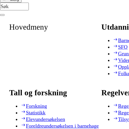
Hovedmeny
Utdanni
Barn
SFO
Grun
Vide
Oppl
Folk
Tall og forskning
Regelve
Forskning
Rege
Statistikk
Rege
Elevundersøkelsen
Tilsy
Foreldreundersøkelsen i barnehage