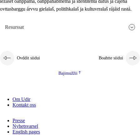
iežaset oahppama, oahppahábmema ja identitehta dáfus ja čájeha
ovttasbarggu árvvu gielalaš, politihkalaš ja kultuvrralaš rájáid rastá.
Resurssat
Ovddit siidui
Boahtte siidui
Bajimužžii
Om Udir
Kontakt oss
Presse
Nyhetsvarsel
English pages