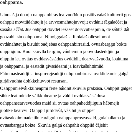
oahppama.
Utnolaš ja doarju oahppanbiras lea vuođđun positiivvalaš kultuvrii gos
oahppit movttiidahttojit ja arvvosmahttojuvvojit ovdánit fágalaččat ja
sosiálalaččat. Jus oahppit dovdet iežaset dorvvuheapmin, de sáhttá dát
goazahit sin oahppama. Njuolggalaš ja fuolalaš ollesolbmot
ovdánahttet ja bisuhit oadjebas oahppanbirrasiid, ovttasbarggu bokte
ohppiiguin. Buot skuvlla bargiin, vánhemiin ja ovddasteddjiin ja
ohppiin lea ovttas ovddasvástádus ovddidit, dearvvašvuođa, loaktima
3.
Skuvlla praksisa prinsihpat
ja oahppama, ja eastadit givssideami ja loavkašuhttimiid.
3.1
Fátmmasteaddji oahppanbiras
Fátmmasteaddji ja inspirerejeaddji oahppanbirrasa ovddideamis galgá
girjáivuohta dohkkehuvvot resursan.
3.2
Oahpaheapmi ja heivehuvvon oahpahus
Oahppimielváikkuheapmi ferte báidnit skuvlla praksisa. Oahppit galget
3.3
Ovttasbargu ruovttu ja skuvlla gaskka
sihke leat mielde váikkuheame ja váldit ovddasvástádusa
oahppansearvevuođas maid sii ovttas oahpaheddjiiguin hábmejit
3.4
Oahpahus oahppofitnodagas ja bargoeallimis
juohke beaivvi. Oahppit jurddašit, vásihit ja ohppet
3.5
Profešuvdnasearvevuohta ja skuvlaovdáneapmi
ovttasdoaimmadettiin earáiguin oahppanproseassaid, gulahallama ja
ovttasbarggu bokte. Skuvla galgá oahpahit ohppiid čájehit