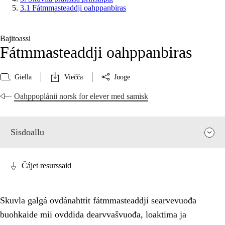
3.1 Fátmmasteaddji oahppanbiras
Bajitoassi
Fátmmasteaddji oahppanbiras
Giella
Viečča
Juoge
Oahppoplánii norsk for elever med samisk
Sisdoallu
Čájet resurssaid
Skuvla galgá ovdánahttit fátmmasteaddji searvevuođa
buohkaide mii ovddida dearvvašvuođa, loaktima ja