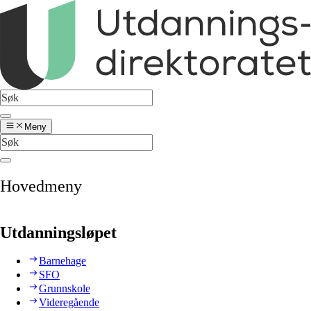
Meny
Hovedmeny
Utdanningsløpet
Barnehage
SFO
Grunnskole
Videregående