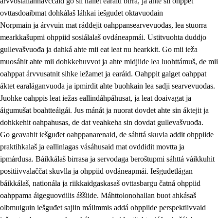
árvvoštallannávccaid go sii hállet earáid birra, ja ahte sii ohppet
ovttasdoaibmat dohkálaš láhkai iešguđet oktavuođain
Norpmain ja árvvuin mat ráđđejit oahppansearvevuođas, lea stuorra
mearkkašupmi ohppiid sosiálalaš ovdáneapmái. Ustitvuohta duddjo
gullevašvuođa ja dahká ahte mii eat leat nu hearkkit. Go mii ieža
muosáhit ahte mii dohkkehuvvot ja ahte midjiide lea luohttámuš, de mii
oahppat árvvusatnit sihke iežamet ja earáid. Oahppit galget oahppat
áktet earaláganvuođa ja ipmirdit ahte buohkain lea sadji searvevuođas.
Juohke oahppis leat iežas eallindáhpáhusat, ja leat doaivagat ja
áigumušat boahtteáigái. Jus mánát ja nuorat dovdet ahte sin áktejit ja
dohkkehit oahpahusas, de dat veahkeha sin dovdat gullevašvuođa.
Go geavahit iešguđet oahppanarenaid, de sáhttá skuvla addit ohppiide
praktihkalaš ja eallinlagas vásáhusaid mat ovddidit movtta ja
ipmárdusa. Báikkálaš birrasa ja servodaga beroštupmi sáhttá váikkuhit
positiivvalaččat skuvlla ja ohppiid ovdáneapmái. Iešguđetlágan
báikkálaš, nationála ja riikkaidgaskasaš ovttasbargu čatná ohppiid
oahppama áigeguovdilis áššiide. Máhttolonohallan buot ahkásaš
olbmuiguin iešguđet sajiin máilmmis addá ohppiide perspektiivvaid