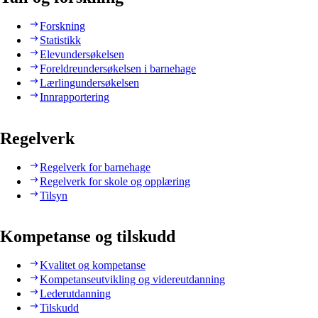
Forskning
Statistikk
Elevundersøkelsen
Foreldreundersøkelsen i barnehage
Lærlingundersøkelsen
Innrapportering
Regelverk
Regelverk for barnehage
Regelverk for skole og opplæring
Tilsyn
Kompetanse og tilskudd
Kvalitet og kompetanse
Kompetanseutvikling og videreutdanning
Lederutdanning
Tilskudd