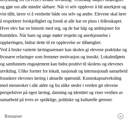
og gjør oss alle mindre sårbare. Når vi selv opplever å bli anerkjent og
vist tillit, lærer vi å verdsette både oss selv og andre. Elevene skal lære
å respektere forskjellighet og forstå at alle har en plass i fellesskapet.
Hver elev har en historie med seg, og de har håp og ambisjoner for
framtiden. Når barn og unge møter respekt og anerkjennelse i
opplæringen, bidrar dette til en opplevelse av tilhørighet.
Ved å bruke varierte læringsarenaer kan skolen gi elevene praktiske og
livsnære erfaringer som fremmer motivasjon og innsikt. Lokalmiljøets
og samfunnets engasjement kan bidra positivt til skolens og elevenes
utvikling. Ulike former for lokalt, nasjonalt og internasjonalt samarbeid
forankrer elevenes læring i aktuelle spørsmål. Kunnskapsutveksling
med mennesker i alle aldre og fra ulike steder i verden gir elevene
perspektiver på egen læring, danning og identitet og viser verdien av
samarbeid på tvers av språklige, politiske og kulturelle grenser.
Ressurser