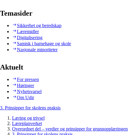
Temasider
Sikkerhet og beredskap
Læremidler
Digitalisering
Samisk i barnehage og skole
Nasjonale minoriteter
Aktuelt
For pressen
Høringer
Nyhetsvarsel
Om Udir
3. Prinsipper for skolens praksis
Læring og trivsel
Læreplanverket
Overordnet del – verdier og prinsipper for grunnopplæringen
3. Prinsipper for skolens praksis