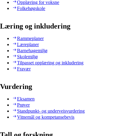
Opplæring for voksne
Folkehøgskole
Læring og inkludering
Rammeplaner
Læreplaner
Barnehagemiljø
Skolemiljø
Tilpasset opplæring og inkludering
Fravær
Vurdering
Eksamen
Prøver
Standpunkt- og underveisvurdering
Vitnemål og kompetansebevis
Tall og forskning