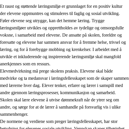
Et raust og støttende læringsmiljø er grunnlaget for en positiv kultur
der elevene oppmuntres og stimuleres til faglig og sosial utvikling.
Føler elevene seg utrygge, kan det hemme læring. Trygge
læringsmiljøer utvikles og opprettholdes av tydelige og omsorgsfulle
voksne, i samarbeid med elevene. De ansatte på skolen, foreldre og
foresatte og elevene har sammen ansvar for å fremme helse, trivsel og
læring, og for å forebygge mobbing og krenkelser. I arbeidet med å
utvikle et inkluderende og inspirerende læringsmiljø skal mangfold
3.
Prinsipper for skolens praksis
anerkjennes som en ressurs.
3.1
Et inkluderende læringsmiljø
Elevmedvirkning må prege skolens praksis. Elevene skal både
medvirke og ta medansvar i læringsfellesskapet som de skaper sammen
3.2
Undervisning og tilpasset opplæring
med lærerne hver dag. Elever tenker, erfarer og lærer i samspill med
3.3
Samarbeid mellom hjem og skole
andre gjennom læringsprosesser, kommunikasjon og samarbeid.
Skolen skal lære elevene å utvise dømmekraft når de ytrer seg om
3.4
Opplæring i lærebedrift og arbeidsliv
andre, og sørge for at de lærer å samhandle på forsvarlig vis i ulike
3.5
Profesjonsfellesskap og skoleutvikling
sammenhenger.
De normene og verdiene som preger læringsfellesskapet, har stor
betydning for elevenes sosiale utvikling. Vennskap skaper tilhørighet