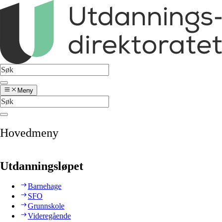
Meny
Hovedmeny
Utdanningsløpet
Barnehage
SFO
Grunnskole
Videregående