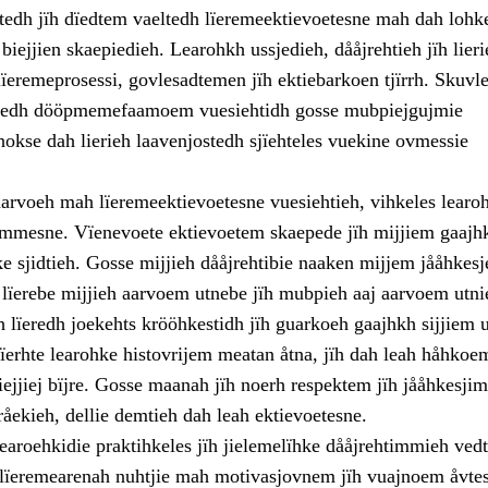
tedh jïh dïedtem vaeltedh lïeremeektievoetesne mah dah lohke
 biejjien skaepiedieh. Learohkh ussjedieh, dååjrehtieh jïh lieri
ïeremeprosessi, govlesadtemen jïh ektiebarkoen tjïrrh. Skuvle
ïeredh dööpmemefaamoem vuesiehtidh gosse mubpiejgujmie
 hokse dah lierieh laavenjostedh sjïehteles vuekine ovmessie
arvoeh mah lïeremeektievoetesne vuesiehtieh, vihkeles learo
dimmesne. Vïenevoete ektievoetem skaepede jïh mijjiem gaaj
 sjidtieh. Gosse mijjieh dååjrehtibie naaken mijjem jååhkesje
e lïerebe mijjieh aarvoem utnebe jïh mubpieh aaj aarvoem utni
 lïeredh joekehts krööhkestidh jïh guarkoeh gaajhkh sijjiem 
ïerhte learohke histovrijem meatan åtna, jïh dah leah håhkoem
biejjiej bïjre. Gosse maanah jïh noerh respektem jïh jååhkesj
åekieh, dellie demtieh dah leah ektievoetesne.
earoehkidie praktihkeles jïh jielemelïhke dååjrehtimmieh ved
lïeremearenah nuhtjie mah motivasjovnem jïh vuajnoem åvte