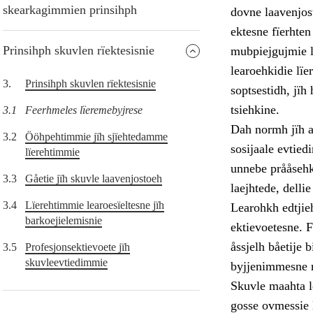
skearkagimmien prinsihph
dovne laavenjos
ektesne fïerhten
Prinsihph skuvlen rïektesisnie
mubpiejgujmie l
learoehkidie l
3.
Prinsihph skuvlen rïektesisnie
soptsestidh, jïh
tsiehkine.
3.1
Feerhmeles lïeremebyjrese
Dah normh jïh a
3.2
Ööhpehtimmie jïh sjïehtedamme
sosijaale evtie
lïerehtimmie
unnebe prååsehke
3.3
Gåetie jïh skuvle laavenjostoeh
laejhtede, delli
3.4
Lïerehtimmie learoesïeltesne jïh
Learohkh edtjieh
barkoejielemisnie
ektievoetesne. F
åssjelh båetije 
3.5
Profesjonsektievoete jïh
skuvleevtiedimmie
byjjenimmesne r
Skuvle maahta l
gosse ovmessie 