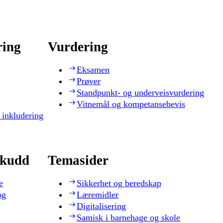
ring
Vurdering
Eksamen
Prøver
Standpunkt- og underveisvurdering
Vitnemål og kompetansebevis
 inkludering
skudd
Temasider
e
Sikkerhet og beredskap
og
Læremidler
Digitalisering
Samisk i barnehage og skole