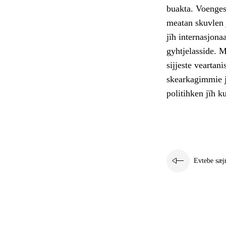
buakta. Voenges
meatan skuvlen
jïh internasjon
gyhtjelasside. 
sijjeste veartani
skearkagimmie jï
politihken jïh ku
Evtebe sæj