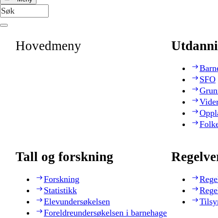
Hovedmeny
Utdanni
Barn
SFO
Grun
Vide
Oppl
Folk
Tall og forskning
Regelve
Forskning
Rege
Statistikk
Rege
Elevundersøkelsen
Tilsy
Foreldreundersøkelsen i barnehage