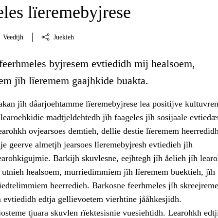
les lïeremebyjrese
Veedtjh
Juekieh
 feerhmeles byjresem evtiedidh mij healsoem,
m jïh lïeremem gaajhkide buakta.
akan jïh dåarjoehtamme lïeremebyjrese lea positijve kultuvre
learoehkidie madtjeldehtedh jïh faageles jïh sosijaale evtie
learohkh ovjearsoes demtieh, dellie destie lïeremem heerredidh
ije geerve almetjh jearsoes lïeremebyjresh evtiedieh jïh
learohkigujmie. Barkijh skuvlesne, eejhtegh jïh åelieh jïh lear
 utnieh healsoem, murriedimmiem jïh lïeremem buektieh, jïh
edtelimmiem heerredieh. Barkosne feerhmeles jïh skreejrem
evtiedidh edtja gellievoetem vierhtine jååhkesjidh.
osteme tjuara skuvlen rïektesisnie vuesiehtidh. Learohkh edtj