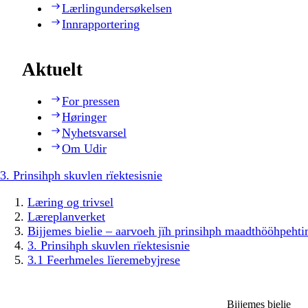
Lærlingundersøkelsen
Innrapportering
Aktuelt
For pressen
Høringer
Nyhetsvarsel
Om Udir
3. Prinsihph skuvlen rïektesisnie
Læring og trivsel
Læreplanverket
Bijjemes bielie – aarvoeh jïh prinsihph maadthööhpeh
3. Prinsihph skuvlen rïektesisnie
3.1 Feerhmeles lïeremebyjrese
Bijjemes bielie