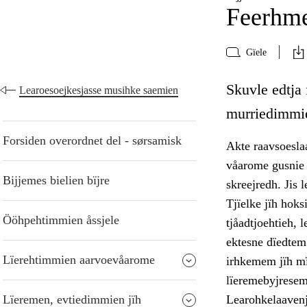
Feerhme
Gïele
Skuvle edtja
Learoesoejkesjasse musihke saemien
murriedimmie
Forsiden overordnet del - sørsamisk
Akte raavsoesla
våarome gusnie 
Bijjemes bielien bïjre
skreejredh. Jis 
Tjïelke jïh hoks
Ööhpehtimmien åssjele
tjåadtjoehtieh, 
ektesne dïedtem
Lïerehtimmien aarvoevåarome
irhkemem jïh mï
lïeremebyjresem 
Lïeremen, evtiedimmien jïh
Learohkelaavenj