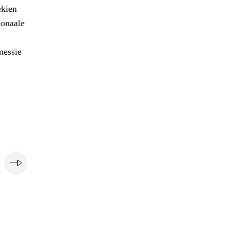
ekien
onaale
messie
e