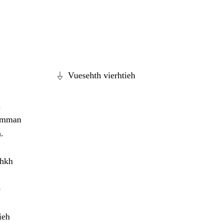
Vuesehth vierhtieh
n
dæmman
.
ohkh
e
ieh