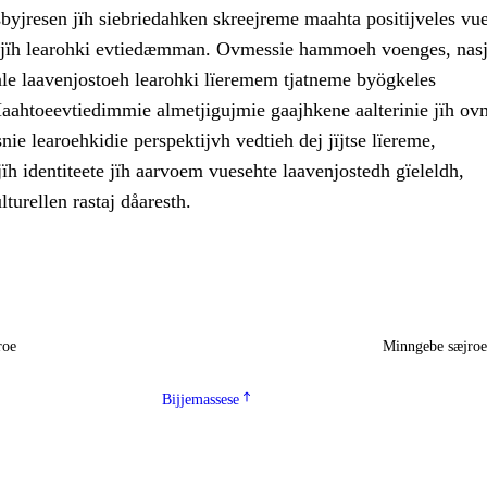
byjresen jïh siebriedahken skreejreme maahta positijveles vu
 jïh learohki evtiedæmman. Ovmessie hammoeh voenges, nasj
aale laavenjostoeh learohki lïeremem tjatneme byögkeles
Maahtoeevtiedimmie almetjigujmie gaajhkene aalterinie jïh ov
snie learoehkidie perspektijvh vedtieh dej jïjtse lïereme,
h identiteete jïh aarvoem vuesehte laavenjostedh gïeleldh,
lturellen rastaj dåaresth.
roe
Minngebe sæjro
Bijjemassese