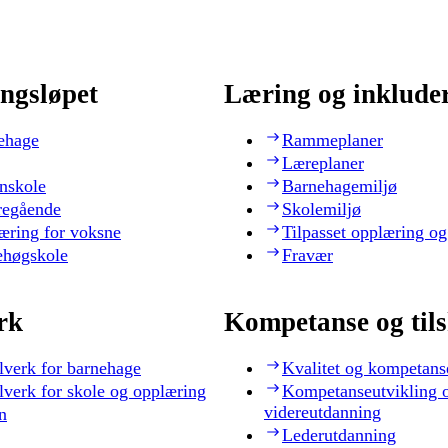
ngsløpet
Læring og inklude
ehage
Rammeplaner
Læreplaner
nskole
Barnehagemiljø
regående
Skolemiljø
æring for voksne
Tilpasset opplæring og
ehøgskole
Fravær
rk
Kompetanse og til
lverk for barnehage
Kvalitet og kompetans
lverk for skole og opplæring
Kompetanseutvikling 
videreutdanning
n
Lederutdanning