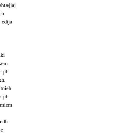
htæjjaj
eh
 edtja
hki
hkem
 jïh
eh.
utnieh
 jïh
immiem
tedh
se