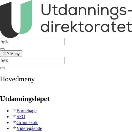
Meny
Hovedmeny
Utdanningsløpet
Barnehage
SFO
Grunnskole
Videregående