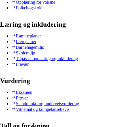
Opplæring for voksne
Folkehøgskole
Læring og inkludering
Rammeplaner
Læreplaner
Barnehagemiljø
Skolemiljø
Tilpasset opplæring og inkludering
Fravær
Vurdering
Eksamen
Prøver
Standpunkt- og underveisvurdering
Vitnemål og kompetansebevis
Tall og forskning