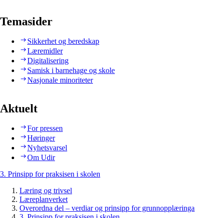
Temasider
Sikkerhet og beredskap
Læremidler
Digitalisering
Samisk i barnehage og skole
Nasjonale minoriteter
Aktuelt
For pressen
Høringer
Nyhetsvarsel
Om Udir
3. Prinsipp for praksisen i skolen
Læring og trivsel
Læreplanverket
Overordna del – verdiar og prinsipp for grunnopplæringa
3. Prinsipp for praksisen i skolen