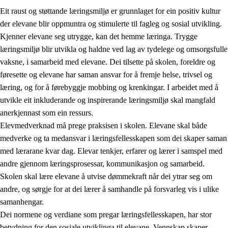
Eit raust og støttande læringsmiljø er grunnlaget for ein positiv kultur
der elevane blir oppmuntra og stimulerte til fagleg og sosial utvikling.
Kjenner elevane seg utrygge, kan det hemme læringa. Trygge
læringsmiljø blir utvikla og haldne ved lag av tydelege og omsorgsfulle
vaksne, i samarbeid med elevane. Dei tilsette på skolen, foreldre og
føresette og elevane har saman ansvar for å fremje helse, trivsel og
læring, og for å førebyggje mobbing og krenkingar. I arbeidet med å
utvikle eit inkluderande og inspirerande læringsmiljø skal mangfald
3.
Prinsipp for praksisen i skolen
anerkjennast som ein ressurs.
3.1
Eit inkluderande læringsmiljø
Elevmedverknad må prege praksisen i skolen. Elevane skal både
medverke og ta medansvar i læringsfellesskapen som dei skaper saman
3.2
Undervisning og tilpassa opplæring
med lærarane kvar dag. Elevar tenkjer, erfarer og lærer i samspel med
3.3
Samarbeid mellom heim og skole
andre gjennom læringsprosessar, kommunikasjon og samarbeid.
Skolen skal lære elevane å utvise dømmekraft når dei ytrar seg om
3.4
Opplæring i lærebedrift og arbeidsliv
andre, og sørgje for at dei lærer å samhandle på forsvarleg vis i ulike
3.5
Profesjonsfellesskap og skoleutvikling
samanhengar.
Dei normene og verdiane som pregar læringsfellesskapen, har stor
betydning for den sosiale utviklinga til elevane. Vennskap skaper