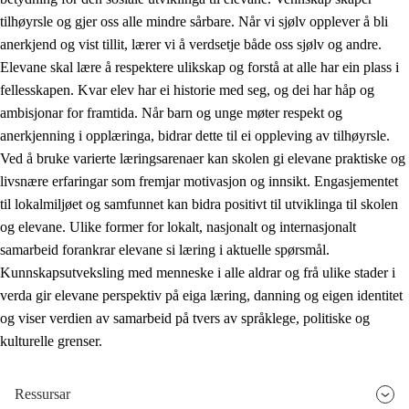
tilhøyrsle og gjer oss alle mindre sårbare. Når vi sjølv opplever å bli
anerkjend og vist tillit, lærer vi å verdsetje både oss sjølv og andre.
Elevane skal lære å respektere ulikskap og forstå at alle har ein plass i
fellesskapen. Kvar elev har ei historie med seg, og dei har håp og
ambisjonar for framtida. Når barn og unge møter respekt og
anerkjenning i opplæringa, bidrar dette til ei oppleving av tilhøyrsle.
Ved å bruke varierte læringsarenaer kan skolen gi elevane praktiske og
livsnære erfaringar som fremjar motivasjon og innsikt. Engasjementet
til lokalmiljøet og samfunnet kan bidra positivt til utviklinga til skolen
og elevane. Ulike former for lokalt, nasjonalt og internasjonalt
samarbeid forankrar elevane si læring i aktuelle spørsmål.
Kunnskapsutveksling med menneske i alle aldrar og frå ulike stader i
verda gir elevane perspektiv på eiga læring, danning og eigen identitet
og viser verdien av samarbeid på tvers av språklege, politiske og
kulturelle grenser.
Ressursar