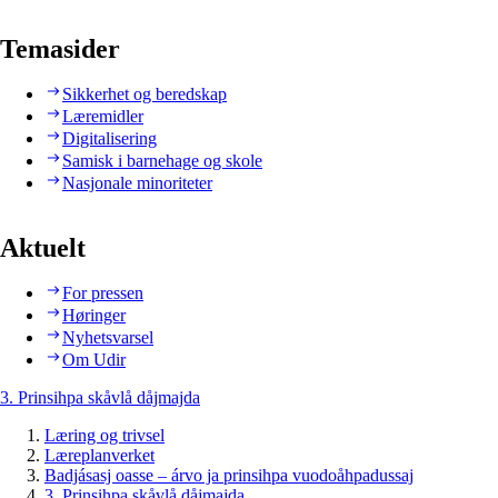
Temasider
Sikkerhet og beredskap
Læremidler
Digitalisering
Samisk i barnehage og skole
Nasjonale minoriteter
Aktuelt
For pressen
Høringer
Nyhetsvarsel
Om Udir
3. Prinsihpa skåvlå dåjmajda
Læring og trivsel
Læreplanverket
Badjásasj oasse – árvo ja prinsihpa vuodoåhpadussaj
3. Prinsihpa skåvlå dåjmajda