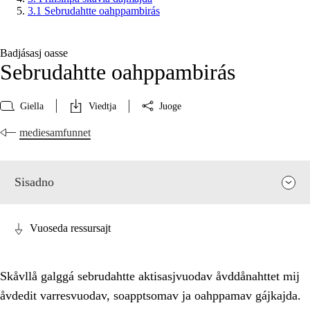
3.1 Sebrudahtte oahppambirás
Badjásasj oasse
Sebrudahtte oahppambirás
Giella
Viedtja
Juoge
mediesamfunnet
Sisadno
Vuoseda ressursajt
Skåvllå galggá sebrudahtte aktisasjvuodav åvddånahttet mij
åvdedit varresvuodav, soapptsomav ja oahppamav gájkajda.