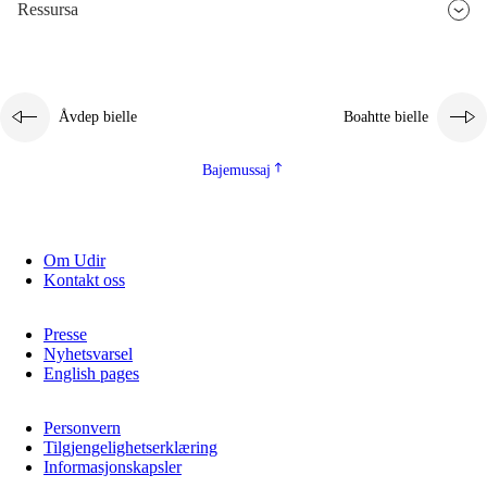
Ressursa
Åvdep bielle
Boahtte bielle
Bajemussaj
Om Udir
Kontakt oss
Presse
Nyhetsvarsel
English pages
Personvern
Tilgjengelighetserklæring
Informasjonskapsler