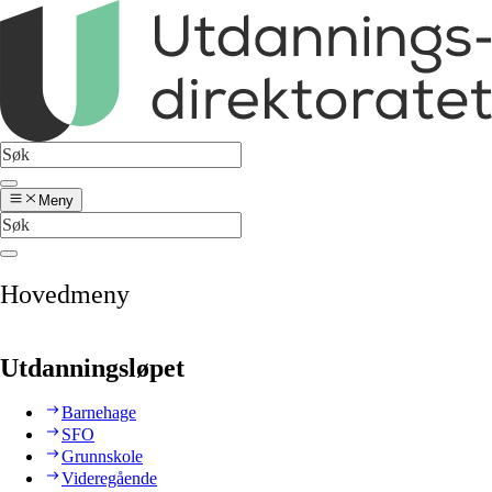
Meny
Hovedmeny
Utdanningsløpet
Barnehage
SFO
Grunnskole
Videregående