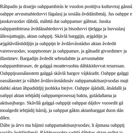
Ráhpadis ja doarjjo oahppambirás le vuodon positijva kultuvrraj gånnå
oahppe arvusmahteduvvi fágalasj ja sosiála åvddånibmáj. Jus oahppe e
jasskavuodav dåbdå, máhttá dat oahppamav gåhtsat. Jasska
oahppambirrasa åvddånahteduvvi ja bisoduvvi tjielgga ja huvsulasj
ållessjattugijs, aktan oahppij. Skåvlå barggijn, æjgádijn ja
æjgátåvdåstiddjijn ja oahppijn le åvdåsvásstádus aktan åvdedit
varresvuodav, soapptsomav ja oahppamav, ja gåtsadit givsedimev ja
illastimev. Bargadijn åvdedit sebrudahtte ja arvusmahtte
3.
Prinsihpa skåvlå dåjmajda
oahppambirrasav, de galggá moattevuohta dåhkkiduvvat resurssan.
3.1
Sebrudahtte oahppambirás
Oahppijoassálasstem galggá skåvlå bargov vájkkudit. Oahppe galggi
oassálasstet ja válldet åvdåsvásstádusáv oahppamaktisasjvuodas majt
3.2
Åhpadibme ja hiebadum åhpadus
dahki aktan åhpadiddjij juohkka biejve. Oahppe ájádalli, åtsådalli ja
3.3
Aktisasjbarggo sijda ja skåvlå gaskan
oahppi aktan iehtjádij oahppamprosessaj baktu, guládallama ja
aktisasjbargo. Skåvllå galggá oahppijt oahppat dájdov vuosedit gå
3.4
Åhpadus åhpadusvidnudagán ja barggoiellemin
moalgedit iehtjádij hárráj, ja oahppat gåktu aktanbarggat duon dán
3.5
Profesjåvnåaktisasjvuohta ja skåvllååvddånibme
dilen.
Dábe ja árvo ma bájnni oahppamaktisasjvuodav, li ájnnasa oahppij
sosiála åvddånibmáj. Ráddnavuohta vaddá dåbdov aktan gullut ja