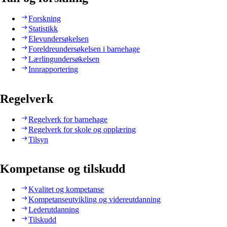
Forskning
Statistikk
Elevundersøkelsen
Foreldreundersøkelsen i barnehage
Lærlingundersøkelsen
Innrapportering
Regelverk
Regelverk for barnehage
Regelverk for skole og opplæring
Tilsyn
Kompetanse og tilskudd
Kvalitet og kompetanse
Kompetanseutvikling og videreutdanning
Lederutdanning
Tilskudd