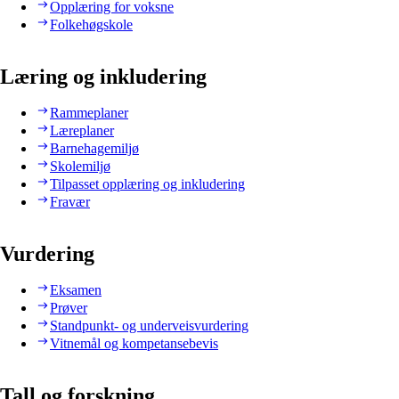
Opplæring for voksne
Folkehøgskole
Læring og inkludering
Rammeplaner
Læreplaner
Barnehagemiljø
Skolemiljø
Tilpasset opplæring og inkludering
Fravær
Vurdering
Eksamen
Prøver
Standpunkt- og underveisvurdering
Vitnemål og kompetansebevis
Tall og forskning