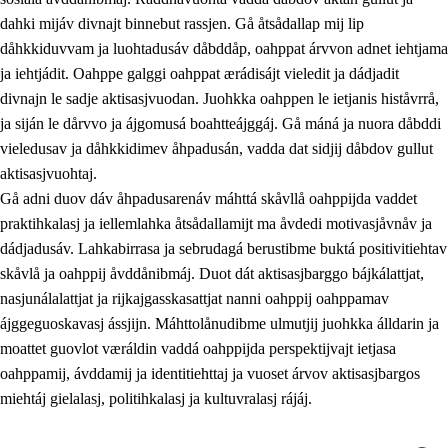
dahki mijáv divnajt binnebut rassjen. Gå åtsådallap mij lip
dåhkkiduvvam ja luohtadusáv dåbddåp, oahppat árvvon adnet iehtjama
ja iehtjádit. Oahppe galggi oahppat ærádisájt vieledit ja dádjadit
divnajn le sadje aktisasjvuodan. Juohkka oahppen le ietjanis histåvrrå,
ja siján le dårvvo ja ájgomusá boahtteájggáj. Gå máná ja nuora dåbddi
vieledusav ja dåhkkidimev åhpadusán, vadda dat sidjij dåbdov gullut
aktisasjvuohtaj.
Gå adni duov dáv åhpadusarenáv máhttá skåvllå oahppijda vaddet
praktihkalasj ja iellemlahka åtsådallamijt ma åvdedi motivasjåvnåv ja
dádjadusáv. Lahkabirrasa ja sebrudagá berustibme buktá positivitiehtav
skåvlå ja oahppij åvddånibmáj. Duot dát aktisasjbarggo bájkálattjat,
nasjunálalattjat ja rijkajgasskasattjat nanni oahppij oahppamav
ájggeguoskavasj ássjijn. Máhttolånudibme ulmutjij juohkka álldarin ja
moattet guovlot væráldin vaddá oahppijda perspektijvajt ietjasa
oahppamij, ávddamij ja identitiehttaj ja vuoset árvov aktisasjbargos
miehtáj gielalasj, politihkalasj ja kultuvralasj rájáj.