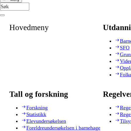
Hovedmeny
Utdanni
Barn
SFO
Grun
Vide
Oppl
Folk
Tall og forskning
Regelve
Forskning
Rege
Statistikk
Rege
Elevundersøkelsen
Tilsy
Foreldreundersøkelsen i barnehage