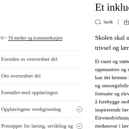
Et inkl
Språk
Skolen skal 
Til medier og kommunikasjon
trivsel og lær
Forsiden av overordnet del
Et raust og støt
oppmuntres og st
Om overordnet del
kan det hemme l
og omsorgsfulle
Formålet med opplæringen
foresatte og ele
å forebygge mob
Opplæringens verdigrunnlag
inspirerende læ
Elevmedvirkning
Prinsipper for læring, utvikling og
medansvar i lær