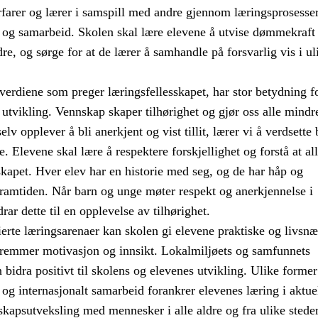
rfarer og lærer i samspill med andre gjennom læringsprosesser
g samarbeid. Skolen skal lære elevene å utvise dømmekraft 
re, og sørge for at de lærer å samhandle på forsvarlig vis i ul
erdiene som preger læringsfellesskapet, har stor betydning f
 utvikling. Vennskap skaper tilhørighet og gjør oss alle mindr
elv opplever å bli anerkjent og vist tillit, lærer vi å verdsette
e. Elevene skal lære å respektere forskjellighet og forstå at al
sskapet. Hver elev har en historie med seg, og de har håp og
framtiden. Når barn og unge møter respekt og anerkjennelse i
rar dette til en opplevelse av tilhørighet.
erte læringsarenaer kan skolen gi elevene praktiske og livsnæ
fremmer motivasjon og innsikt. Lokalmiljøets og samfunnets
bidra positivt til skolens og elevenes utvikling. Ulike former
t og internasjonalt samarbeid forankrer elevenes læring i aktue
kapsutveksling med mennesker i alle aldre og fra ulike steder