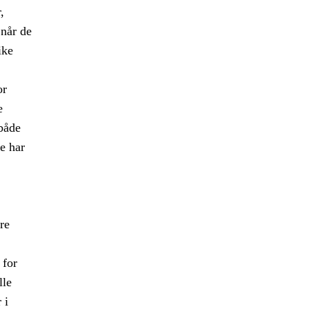
,
når de
ike
or
e
 både
le har
re
 for
lle
 i