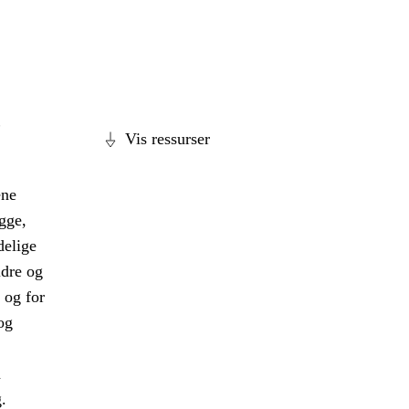
,
Vis ressurser
ene
gge,
delige
ldre og
 og for
og
a
.