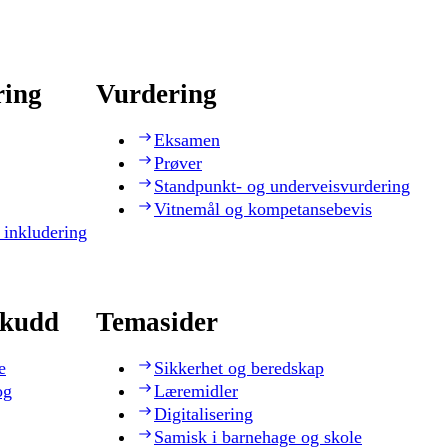
ring
Vurdering
Eksamen
Prøver
Standpunkt- og underveisvurdering
Vitnemål og kompetansebevis
 inkludering
skudd
Temasider
e
Sikkerhet og beredskap
og
Læremidler
Digitalisering
Samisk i barnehage og skole