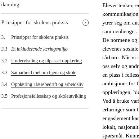
danning
Elever tenker, e
kommunikasjon o
Prinsipper for skolens praksis
ytrer seg om and
sammenhenger.
3.
Prinsipper for skolens praksis
De normene og v
elevenes sosiale
3.1
Et inkluderende læringsmiljø
sårbare. Når vi s
3.2
Undervisning og tilpasset opplæring
oss selv og andr
3.3
Samarbeid mellom hjem og skole
en plass i felle
ambisjoner for 
3.4
Opplæring i lærebedrift og arbeidsliv
opplæringen, bid
3.5
Profesjonsfellesskap og skoleutvikling
Ved å bruke vari
erfaringer som 
engasjement kan 
lokalt, nasjonal
spørsmål. Kunns