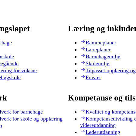
ngsløpet
Læring og inklude
ehage
Rammeplaner
Læreplaner
nskole
Barnehagemiljø
regående
Skolemiljø
æring for voksne
Tilpasset opplæring og
ehøgskole
Fravær
rk
Kompetanse og til
lverk for barnehage
Kvalitet og kompetans
lverk for skole og opplæring
Kompetanseutvikling 
videreutdanning
n
Lederutdanning