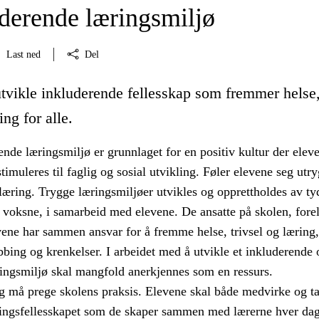
uderende læringsmiljø
Last ned
Del
utvikle inkluderende fellesskap som fremmer helse
ing for alle.
tende læringsmiljø er grunnlaget for en positiv kultur der elev
imuleres til faglig og sosial utvikling. Føler elevene seg utry
æring. Trygge læringsmiljøer utvikles og opprettholdes av ty
 voksne, i samarbeid med elevene. De ansatte på skolen, fore
vene har sammen ansvar for å fremme helse, trivsel og læring,
bing og krenkelser. I arbeidet med å utvikle et inkluderende 
ringsmiljø skal mangfold anerkjennes som en ressurs.
 må prege skolens praksis. Elevene skal både medvirke og t
ingsfellesskapet som de skaper sammen med lærerne hver dag