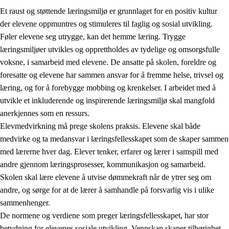
Et raust og støttende læringsmiljø er grunnlaget for en positiv kultur
der elevene oppmuntres og stimuleres til faglig og sosial utvikling.
Føler elevene seg utrygge, kan det hemme læring. Trygge
læringsmiljøer utvikles og opprettholdes av tydelige og omsorgsfulle
voksne, i samarbeid med elevene. De ansatte på skolen, foreldre og
foresatte og elevene har sammen ansvar for å fremme helse, trivsel og
læring, og for å forebygge mobbing og krenkelser. I arbeidet med å
utvikle et inkluderende og inspirerende læringsmiljø skal mangfold
3.
Prinsipper for skolens praksis
anerkjennes som en ressurs.
3.1
Et inkluderende læringsmiljø
Elevmedvirkning må prege skolens praksis. Elevene skal både
medvirke og ta medansvar i læringsfellesskapet som de skaper sammen
3.2
Undervisning og tilpasset opplæring
med lærerne hver dag. Elever tenker, erfarer og lærer i samspill med
3.3
Samarbeid mellom hjem og skole
andre gjennom læringsprosesser, kommunikasjon og samarbeid.
Skolen skal lære elevene å utvise dømmekraft når de ytrer seg om
3.4
Opplæring i lærebedrift og arbeidsliv
andre, og sørge for at de lærer å samhandle på forsvarlig vis i ulike
3.5
Profesjonsfellesskap og skoleutvikling
sammenhenger.
De normene og verdiene som preger læringsfellesskapet, har stor
betydning for elevenes sosiale utvikling. Vennskap skaper tilhørighet