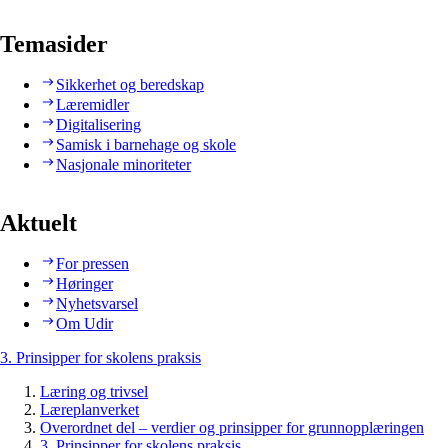
Temasider
Sikkerhet og beredskap
Læremidler
Digitalisering
Samisk i barnehage og skole
Nasjonale minoriteter
Aktuelt
For pressen
Høringer
Nyhetsvarsel
Om Udir
3. Prinsipper for skolens praksis
Læring og trivsel
Læreplanverket
Overordnet del – verdier og prinsipper for grunnopplæringen
3. Prinsipper for skolens praksis