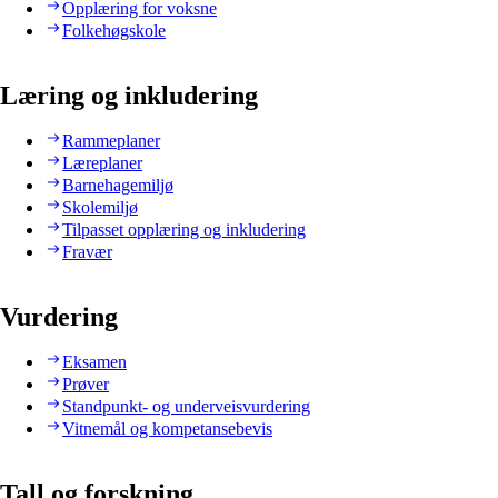
Opplæring for voksne
Folkehøgskole
Læring og inkludering
Rammeplaner
Læreplaner
Barnehagemiljø
Skolemiljø
Tilpasset opplæring og inkludering
Fravær
Vurdering
Eksamen
Prøver
Standpunkt- og underveisvurdering
Vitnemål og kompetansebevis
Tall og forskning