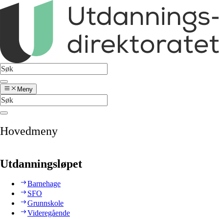
Meny
Hovedmeny
Utdanningsløpet
Barnehage
SFO
Grunnskole
Videregående