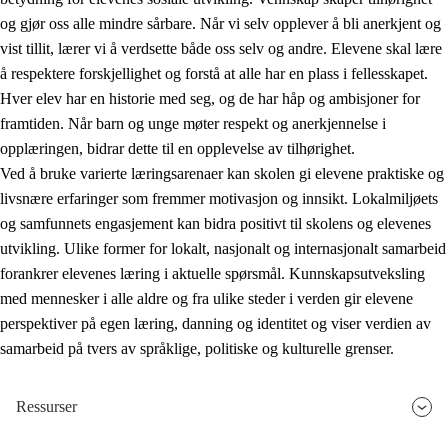
og gjør oss alle mindre sårbare. Når vi selv opplever å bli anerkjent og
vist tillit, lærer vi å verdsette både oss selv og andre. Elevene skal lære
å respektere forskjellighet og forstå at alle har en plass i fellesskapet.
Hver elev har en historie med seg, og de har håp og ambisjoner for
framtiden. Når barn og unge møter respekt og anerkjennelse i
opplæringen, bidrar dette til en opplevelse av tilhørighet.
Ved å bruke varierte læringsarenaer kan skolen gi elevene praktiske og
livsnære erfaringer som fremmer motivasjon og innsikt. Lokalmiljøets
og samfunnets engasjement kan bidra positivt til skolens og elevenes
utvikling. Ulike former for lokalt, nasjonalt og internasjonalt samarbeid
forankrer elevenes læring i aktuelle spørsmål. Kunnskapsutveksling
med mennesker i alle aldre og fra ulike steder i verden gir elevene
perspektiver på egen læring, danning og identitet og viser verdien av
samarbeid på tvers av språklige, politiske og kulturelle grenser.
Ressurser