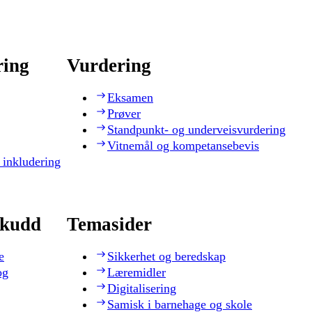
ring
Vurdering
Eksamen
Prøver
Standpunkt- og underveisvurdering
Vitnemål og kompetansebevis
 inkludering
skudd
Temasider
e
Sikkerhet og beredskap
og
Læremidler
Digitalisering
Samisk i barnehage og skole