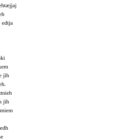
htæjjaj
eh
 edtja
hki
hkem
 jïh
eh.
utnieh
 jïh
immiem
tedh
se