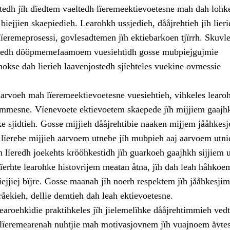
tedh jïh dïedtem vaeltedh lïeremeektievoetesne mah dah lohke
 biejjien skaepiedieh. Learohkh ussjedieh, dååjrehtieh jïh lieri
ïeremeprosessi, govlesadtemen jïh ektiebarkoen tjïrrh. Skuvle
ïeredh dööpmemefaamoem vuesiehtidh gosse mubpiejgujmie
 hokse dah lierieh laavenjostedh sjïehteles vuekine ovmessie
arvoeh mah lïeremeektievoetesne vuesiehtieh, vihkeles learo
dimmesne. Vïenevoete ektievoetem skaepede jïh mijjiem gaaj
 sjidtieh. Gosse mijjieh dååjrehtibie naaken mijjem jååhkesje
e lïerebe mijjieh aarvoem utnebe jïh mubpieh aaj aarvoem utni
 lïeredh joekehts krööhkestidh jïh guarkoeh gaajhkh sijjiem 
ïerhte learohke histovrijem meatan åtna, jïh dah leah håhkoem
biejjiej bïjre. Gosse maanah jïh noerh respektem jïh jååhkesj
åekieh, dellie demtieh dah leah ektievoetesne.
earoehkidie praktihkeles jïh jielemelïhke dååjrehtimmieh ved
lïeremearenah nuhtjie mah motivasjovnem jïh vuajnoem åvte