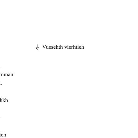
Vuesehth vierhtieh
n
dæmman
.
ohkh
e
ieh