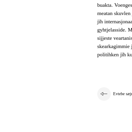
buakta. Voenges
meatan skuvlen
jïh internasjon
gyhtjelasside. 
sijjeste veartani
skearkagimmie jï
politihken jïh ku
Evtebe sæj