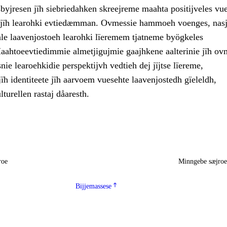
byjresen jïh siebriedahken skreejreme maahta positijveles vu
 jïh learohki evtiedæmman. Ovmessie hammoeh voenges, nasj
aale laavenjostoeh learohki lïeremem tjatneme byögkeles
Maahtoeevtiedimmie almetjigujmie gaajhkene aalterinie jïh ov
snie learoehkidie perspektijvh vedtieh dej jïjtse lïereme,
h identiteete jïh aarvoem vuesehte laavenjostedh gïeleldh,
lturellen rastaj dåaresth.
roe
Minngebe sæjro
Bijjemassese