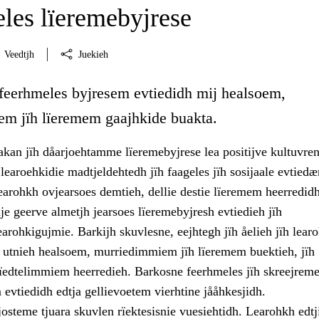
les lïeremebyjrese
Veedtjh
Juekieh
 feerhmeles byjresem evtiedidh mij healsoem,
m jïh lïeremem gaajhkide buakta.
akan jïh dåarjoehtamme lïeremebyjrese lea positijve kultuvre
learoehkidie madtjeldehtedh jïh faageles jïh sosijaale evtie
learohkh ovjearsoes demtieh, dellie destie lïeremem heerredidh
ije geerve almetjh jearsoes lïeremebyjresh evtiedieh jïh
learohkigujmie. Barkijh skuvlesne, eejhtegh jïh åelieh jïh lear
 utnieh healsoem, murriedimmiem jïh lïeremem buektieh, jïh
edtelimmiem heerredieh. Barkosne feerhmeles jïh skreejrem
evtiedidh edtja gellievoetem vierhtine jååhkesjidh.
osteme tjuara skuvlen rïektesisnie vuesiehtidh. Learohkh edtj