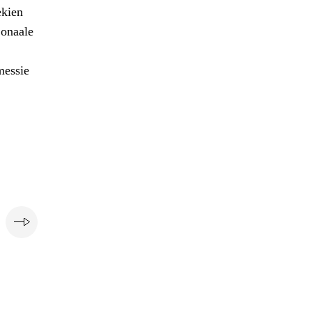
ekien
onaale
messie
e