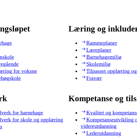
ngsløpet
Læring og inklude
ehage
Rammeplaner
Læreplaner
nskole
Barnehagemiljø
regående
Skolemiljø
æring for voksne
Tilpasset opplæring og
ehøgskole
Fravær
rk
Kompetanse og til
lverk for barnehage
Kvalitet og kompetans
lverk for skole og opplæring
Kompetanseutvikling 
videreutdanning
n
Lederutdanning