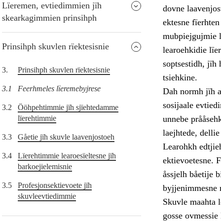
Lïeremen, evtiedimmien jïh
dovne laavenjos
skearkagimmien prinsihph
ektesne fïerhten
mubpiejgujmie l
Prinsihph skuvlen rïektesisnie
learoehkidie l
soptsestidh, jïh
3.
Prinsihph skuvlen rïektesisnie
tsiehkine.
3.1
Feerhmeles lïeremebyjrese
Dah normh jïh a
sosijaale evtie
3.2
Ööhpehtimmie jïh sjïehtedamme
lïerehtimmie
unnebe prååsehke
laejhtede, delli
3.3
Gåetie jïh skuvle laavenjostoeh
Learohkh edtjieh
3.4
Lïerehtimmie learoesïeltesne jïh
ektievoetesne. F
barkoejielemisnie
åssjelh båetije 
3.5
Profesjonsektievoete jïh
byjjenimmesne r
skuvleevtiedimmie
Skuvle maahta l
gosse ovmessie 