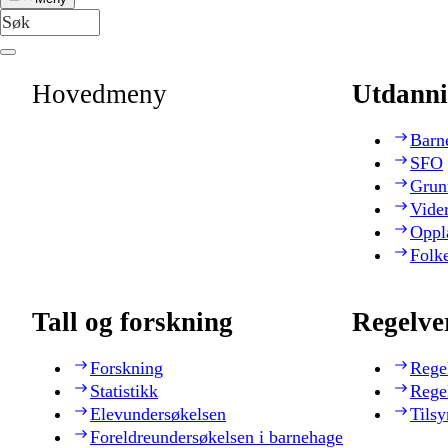
Hovedmeny
Utdanni
Barn
SFO
Grun
Vide
Oppl
Folk
Tall og forskning
Regelve
Forskning
Rege
Statistikk
Rege
Elevundersøkelsen
Tilsy
Foreldreundersøkelsen i barnehage