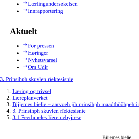
Lærlingundersøkelsen
Innrapportering
Aktuelt
For pressen
Høringer
Nyhetsvarsel
Om Udir
3. Prinsihph skuvlen rïektesisnie
Læring og trivsel
Læreplanverket
Bijjemes bielie – aarvoeh jïh prinsihph maadthööhpeh
3. Prinsihph skuvlen rïektesisnie
3.1 Feerhmeles lïeremebyjrese
Bijjemes bielie