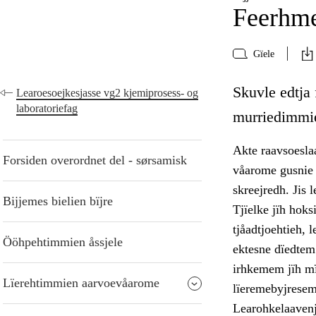
Feerhme
Gïele
Skuvle edtja
Learoesoejkesjasse vg2 kjemiprosess- og
laboratoriefag
murriedimmie
Akte raavsoesla
Forsiden overordnet del - sørsamisk
våarome gusnie 
skreejredh. Jis 
Bijjemes bielien bïjre
Tjïelke jïh hoks
tjåadtjoehtieh, 
Ööhpehtimmien åssjele
ektesne dïedtem
irhkemem jïh mï
Lïerehtimmien aarvoevåarome
lïeremebyjresem 
Learohkelaavenj