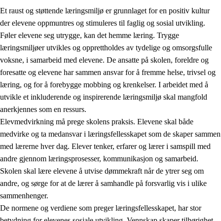
Et raust og støttende læringsmiljø er grunnlaget for en positiv kultur
der elevene oppmuntres og stimuleres til faglig og sosial utvikling.
Føler elevene seg utrygge, kan det hemme læring. Trygge
læringsmiljøer utvikles og opprettholdes av tydelige og omsorgsfulle
voksne, i samarbeid med elevene. De ansatte på skolen, foreldre og
foresatte og elevene har sammen ansvar for å fremme helse, trivsel og
læring, og for å forebygge mobbing og krenkelser. I arbeidet med å
utvikle et inkluderende og inspirerende læringsmiljø skal mangfold
3.
Prinsipper for skolens praksis
anerkjennes som en ressurs.
3.1
Et inkluderende læringsmiljø
Elevmedvirkning må prege skolens praksis. Elevene skal både
medvirke og ta medansvar i læringsfellesskapet som de skaper sammen
3.2
Undervisning og tilpasset opplæring
med lærerne hver dag. Elever tenker, erfarer og lærer i samspill med
3.3
Samarbeid mellom hjem og skole
andre gjennom læringsprosesser, kommunikasjon og samarbeid.
Skolen skal lære elevene å utvise dømmekraft når de ytrer seg om
3.4
Opplæring i lærebedrift og arbeidsliv
andre, og sørge for at de lærer å samhandle på forsvarlig vis i ulike
3.5
Profesjonsfellesskap og skoleutvikling
sammenhenger.
De normene og verdiene som preger læringsfellesskapet, har stor
betydning for elevenes sosiale utvikling. Vennskap skaper tilhørighet