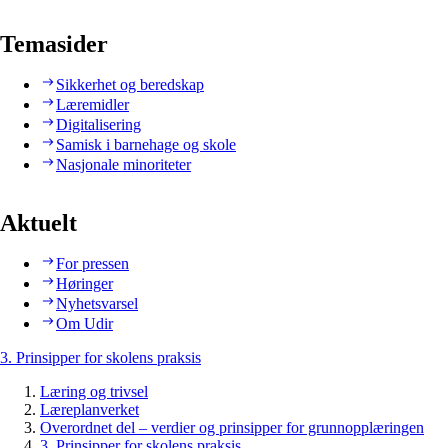
Temasider
Sikkerhet og beredskap
Læremidler
Digitalisering
Samisk i barnehage og skole
Nasjonale minoriteter
Aktuelt
For pressen
Høringer
Nyhetsvarsel
Om Udir
3. Prinsipper for skolens praksis
Læring og trivsel
Læreplanverket
Overordnet del – verdier og prinsipper for grunnopplæringen
3. Prinsipper for skolens praksis