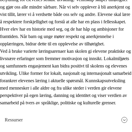
og gjør oss alle mindre sårbare. Når vi selv opplever å bli anerkjent og
vist tillit, lærer vi å verdsette både oss selv og andre. Elevene skal lære
å respektere forskjellighet og forstå at alle har en plass i fellesskapet.
Hver elev har en historie med seg, og de har håp og ambisjoner for
framtiden. Når barn og unge møter respekt og anerkjennelse i
opplæringen, bidrar dette til en opplevelse av tilhørighet.
Ved å bruke varierte læringsarenaer kan skolen gi elevene praktiske og
livsnære erfaringer som fremmer motivasjon og innsikt. Lokalmiljøets
og samfunnets engasjement kan bidra positivt til skolens og elevenes
utvikling. Ulike former for lokalt, nasjonalt og internasjonalt samarbeid
forankrer elevenes læring i aktuelle spørsmål. Kunnskapsutveksling
med mennesker i alle aldre og fra ulike steder i verden gir elevene
perspektiver på egen læring, danning og identitet og viser verdien av
samarbeid på tvers av språklige, politiske og kulturelle grenser.
Ressurser