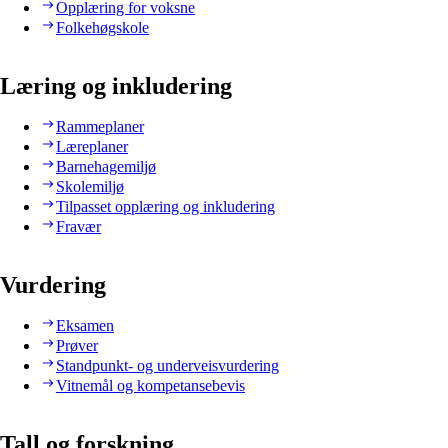
Opplæring for voksne
Folkehøgskole
Læring og inkludering
Rammeplaner
Læreplaner
Barnehagemiljø
Skolemiljø
Tilpasset opplæring og inkludering
Fravær
Vurdering
Eksamen
Prøver
Standpunkt- og underveisvurdering
Vitnemål og kompetansebevis
Tall og forskning