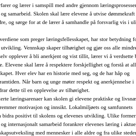
rfarer og lærer i samspill med andre gjennom læringsprosesser
g samarbeid. Skolen skal lære elevene å utvise dømmekraft 
re, og sørge for at de lærer å samhandle på forsvarlig vis i ul
erdiene som preger læringsfellesskapet, har stor betydning f
 utvikling. Vennskap skaper tilhørighet og gjør oss alle mindr
elv opplever å bli anerkjent og vist tillit, lærer vi å verdsette
e. Elevene skal lære å respektere forskjellighet og forstå at al
sskapet. Hver elev har en historie med seg, og de har håp og
framtiden. Når barn og unge møter respekt og anerkjennelse i
rar dette til en opplevelse av tilhørighet.
erte læringsarenaer kan skolen gi elevene praktiske og livsnæ
fremmer motivasjon og innsikt. Lokalmiljøets og samfunnets
bidra positivt til skolens og elevenes utvikling. Ulike former
t og internasjonalt samarbeid forankrer elevenes læring i aktue
kapsutveksling med mennesker i alle aldre og fra ulike steder