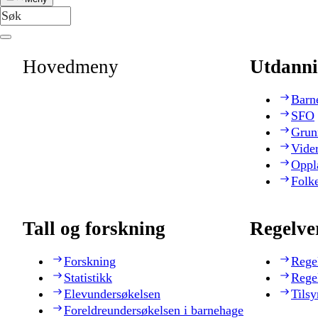
Hovedmeny
Utdanni
Barn
SFO
Grun
Vide
Oppl
Folk
Tall og forskning
Regelve
Forskning
Rege
Statistikk
Rege
Elevundersøkelsen
Tilsy
Foreldreundersøkelsen i barnehage