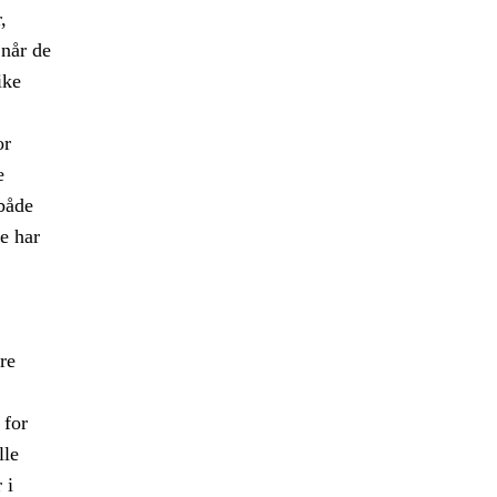
,
når de
ike
or
e
 både
le har
re
 for
lle
 i