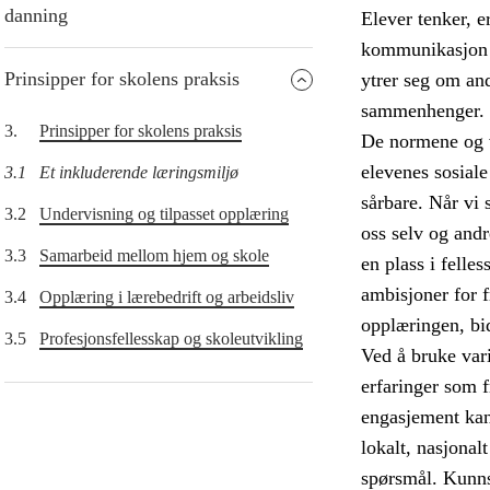
danning
Elever tenker, e
kommunikasjon o
Prinsipper for skolens praksis
ytrer seg om and
sammenhenger.
3.
Prinsipper for skolens praksis
De normene og v
elevenes sosiale
3.1
Et inkluderende læringsmiljø
sårbare. Når vi s
3.2
Undervisning og tilpasset opplæring
oss selv og andr
3.3
Samarbeid mellom hjem og skole
en plass i felle
ambisjoner for 
3.4
Opplæring i lærebedrift og arbeidsliv
opplæringen, bid
3.5
Profesjonsfellesskap og skoleutvikling
Ved å bruke vari
erfaringer som 
engasjement kan 
lokalt, nasjonal
spørsmål. Kunns