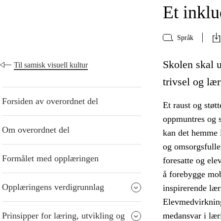
Et inkl
Språk
Skolen skal 
Til samisk visuell kultur
trivsel og lær
Forsiden av overordnet del
Et raust og støt
oppmuntres og st
Om overordnet del
kan det hemme l
og omsorgsfulle
Formålet med opplæringen
foresatte og ele
å forebygge mob
Opplæringens verdigrunnlag
inspirerende læ
Elevmedvirkning
Prinsipper for læring, utvikling og
medansvar i lær