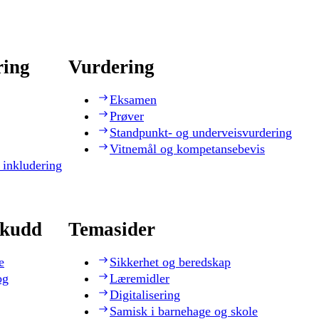
ring
Vurdering
Eksamen
Prøver
Standpunkt- og underveisvurdering
Vitnemål og kompetansebevis
 inkludering
skudd
Temasider
e
Sikkerhet og beredskap
og
Læremidler
Digitalisering
Samisk i barnehage og skole