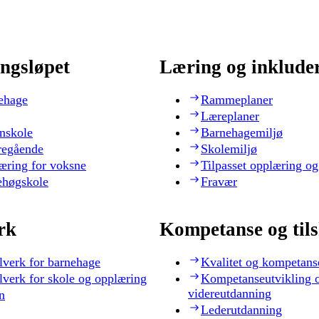
ngsløpet
Læring og inklude
ehage
Rammeplaner
Læreplaner
nskole
Barnehagemiljø
regående
Skolemiljø
æring for voksne
Tilpasset opplæring og
ehøgskole
Fravær
rk
Kompetanse og til
lverk for barnehage
Kvalitet og kompetans
lverk for skole og opplæring
Kompetanseutvikling 
videreutdanning
n
Lederutdanning