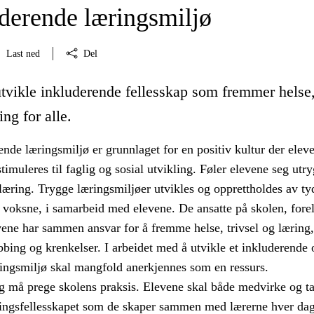
uderende læringsmiljø
Last ned
Del
utvikle inkluderende fellesskap som fremmer helse
ing for alle.
tende læringsmiljø er grunnlaget for en positiv kultur der elev
imuleres til faglig og sosial utvikling. Føler elevene seg utry
æring. Trygge læringsmiljøer utvikles og opprettholdes av ty
 voksne, i samarbeid med elevene. De ansatte på skolen, fore
vene har sammen ansvar for å fremme helse, trivsel og læring,
bing og krenkelser. I arbeidet med å utvikle et inkluderende 
ringsmiljø skal mangfold anerkjennes som en ressurs.
 må prege skolens praksis. Elevene skal både medvirke og t
ingsfellesskapet som de skaper sammen med lærerne hver dag