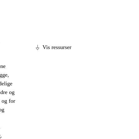
,
Vis ressurser
ene
gge,
delige
ldre og
 og for
og
a
.