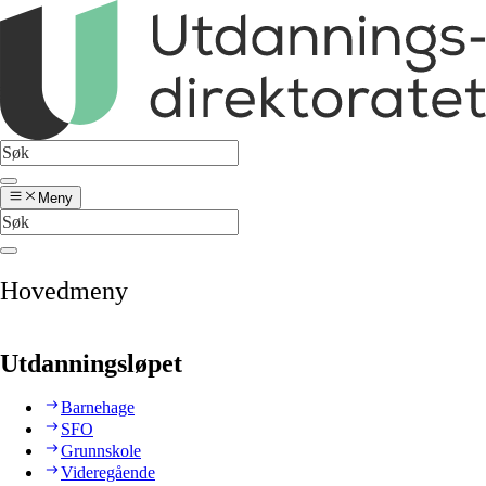
Meny
Hovedmeny
Utdanningsløpet
Barnehage
SFO
Grunnskole
Videregående