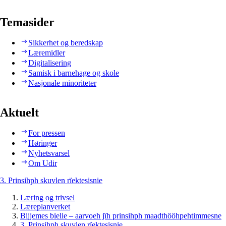
Temasider
Sikkerhet og beredskap
Læremidler
Digitalisering
Samisk i barnehage og skole
Nasjonale minoriteter
Aktuelt
For pressen
Høringer
Nyhetsvarsel
Om Udir
3. Prinsihph skuvlen rïektesisnie
Læring og trivsel
Læreplanverket
Bijjemes bielie – aarvoeh jïh prinsihph maadthööhpehtimmesne
3. Prinsihph skuvlen rïektesisnie