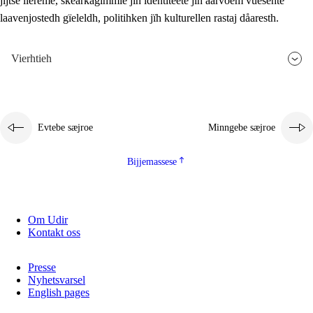
jïjtse lïereme, skearkagimmie jïh identiteete jïh aarvoem vuesehte
laavenjostedh gïeleldh, politihken jïh kulturellen rastaj dåaresth.
Vierhtieh
Evtebe sæjroe
Minngebe sæjroe
Bijjemassese
Om Udir
Kontakt oss
Presse
Nyhetsvarsel
English pages