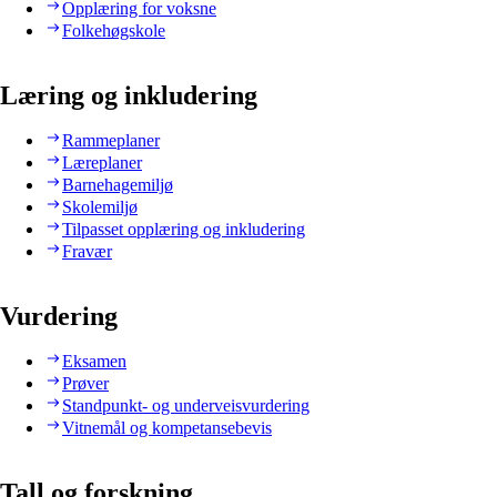
Opplæring for voksne
Folkehøgskole
Læring og inkludering
Rammeplaner
Læreplaner
Barnehagemiljø
Skolemiljø
Tilpasset opplæring og inkludering
Fravær
Vurdering
Eksamen
Prøver
Standpunkt- og underveisvurdering
Vitnemål og kompetansebevis
Tall og forskning