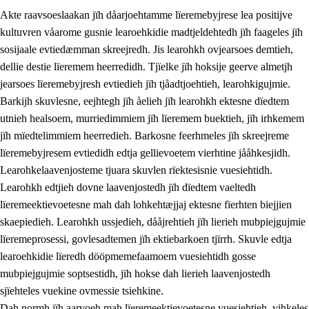
Akte raavsoeslaakan jïh dåarjoehtamme lïeremebyjrese lea positijve
kultuvren våarome gusnie learoehkidie madtjeldehtedh jïh faageles jïh
sosijaale evtiedæmman skreejredh. Jis learohkh ovjearsoes demtieh,
dellie destie lïeremem heerredidh. Tjïelke jïh hoksije geerve almetjh
jearsoes lïeremebyjresh evtiedieh jïh tjåadtjoehtieh, learohkigujmie.
Barkijh skuvlesne, eejhtegh jïh åelieh jïh learohkh ektesne dïedtem
utnieh healsoem, murriedimmiem jïh lïeremem buektieh, jïh irhkemem
jïh mïedtelimmiem heerredieh. Barkosne feerhmeles jïh skreejreme
3.
Prinsihph skuvlen rïektesisnie
lïeremebyjresem evtiedidh edtja gellievoetem vierhtine jååhkesjidh.
3.1
Feerhmeles lïeremebyjrese
Learohkelaavenjosteme tjuara skuvlen rïektesisnie vuesiehtidh.
Learohkh edtjieh dovne laavenjostedh jïh dïedtem vaeltedh
3.2
Ööhpehtimmie jïh sjïehtedamme lïerehtimmie
lïeremeektievoetesne mah dah lohkehtæjjaj ektesne fïerhten biejjien
3.3
Gåetie jïh skuvle laavenjostoeh
skaepiedieh. Learohkh ussjedieh, dååjrehtieh jïh lierieh mubpiejgujmie
lïeremeprosessi, govlesadtemen jïh ektiebarkoen tjïrrh. Skuvle edtja
3.4
Lïerehtimmie learoesïeltesne jïh barkoejielemisnie
learoehkidie lïeredh dööpmemefaamoem vuesiehtidh gosse
3.5
Profesjonsektievoete jïh skuvleevtiedimmie
mubpiejgujmie soptsestidh, jïh hokse dah lierieh laavenjostedh
sjïehteles vuekine ovmessie tsiehkine.
Dah normh jïh aarvoeh mah lïeremeektievoetesne vuesiehtieh, vihkeles