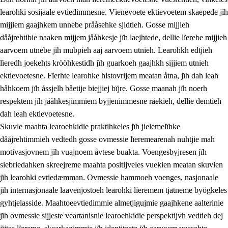
learohki sosijaale evtiedimmesne. Vïenevoete ektievoetem skaepede jïh
mijjiem gaajhkem unnebe prååsehke sjidtieh. Gosse mijjieh
dååjrehtibie naaken mijjem jååhkesje jïh laejhtede, dellie lïerebe mijjieh
aarvoem utnebe jïh mubpieh aaj aarvoem utnieh. Learohkh edtjieh
lïeredh joekehts krööhkestidh jïh guarkoeh gaajhkh sijjiem utnieh
ektievoetesne. Fïerhte learohke histovrijem meatan åtna, jïh dah leah
håhkoem jïh åssjelh båetije biejjiej bïjre. Gosse maanah jïh noerh
respektem jïh jååhkesjimmiem byjjenimmesne råekieh, dellie demtieh
dah leah ektievoetesne.
Skuvle maahta learoehkidie praktihkeles jïh jielemelïhke
dååjrehtimmieh vedtedh gosse ovmessie lïeremearenah nuhtjie mah
motivasjovnem jïh vuajnoem åvtese buakta. Voengesbyjresen jïh
siebriedahken skreejreme maahta positijveles vuekien meatan skuvlen
jïh learohki evtiedæmman. Ovmessie hammoeh voenges, nasjonaale
jïh internasjonaale laavenjostoeh learohki lïeremem tjatneme byögkeles
gyhtjelasside. Maahtoeevtiedimmie almetjigujmie gaajhkene aalterinie
jïh ovmessie sijjeste veartanisnie learoehkidie perspektijvh vedtieh dej