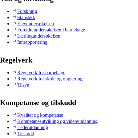
Forskning
Statistikk
Elevundersøkelsen
Foreldreundersøkelsen i barnehage
Lærlingundersøkelsen
Innrapportering
Regelverk
Regelverk for barnehage
Regelverk for skole og opplæring
Tilsyn
Kompetanse og tilskudd
Kvalitet og kompetanse
Kompetanseutvikling og videreutdanning
Lederutdanning
Tilskudd