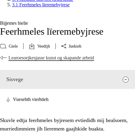
3.1 Feerhmeles lïeremebyjrese
Bijjemes bielie
Feerhmeles lïeremebyjrese
Gïele
Veedtjh
Juekieh
Learoesoejkesjasse kunst og skapande arbeid
Sisvege
Vuesehth vierhtieh
Skuvle edtja feerhmeles byjresem evtiedidh mij healsoem,
murriedimmiem jïh lïeremem gaajhkide buakta.