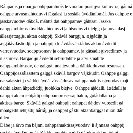
Ráhpadis ja doarjjo oahppambirás le vuodon positijva kultuvrraj gånnå
oahppe arvusmahteduvvi fágalasj ja sosiála åvddånibmáj. Jus oahppe e
jasskavuodav dåbdå, máhttá dat oahppamav gåhtsat. Jasska
oahppambirrasa åvddånahteduvvi ja bisoduvvi tjielgga ja huvsulasj
ållessjattugijs, aktan oahppij. Skåvlå barggijn, æjgádijn ja
æjgátåvdåstiddjijn ja oahppijn le åvdåsvásstádus aktan åvdedit
varresvuodav, soapptsomav ja oahppamav, ja gåtsadit givsedimev ja
illastimev. Bargadijn åvdedit sebrudahtte ja arvusmahtte
3.
Prinsihpa skåvlå dåjmajda
oahppambirrasav, de galggá moattevuohta dåhkkiduvvat resurssan.
3.1
Sebrudahtte oahppambirás
Oahppijoassálasstem galggá skåvlå bargov vájkkudit. Oahppe galggi
oassálasstet ja válldet åvdåsvásstádusáv oahppamaktisasjvuodas majt
3.2
Åhpadibme ja hiebadum åhpadus
dahki aktan åhpadiddjij juohkka biejve. Oahppe ájádalli, åtsådalli ja
3.3
Aktisasjbarggo sijda ja skåvlå gaskan
oahppi aktan iehtjádij oahppamprosessaj baktu, guládallama ja
aktisasjbargo. Skåvllå galggá oahppijt oahppat dájdov vuosedit gå
3.4
Åhpadus åhpadusvidnudagán ja barggoiellemin
moalgedit iehtjádij hárráj, ja oahppat gåktu aktanbarggat duon dán
3.5
Profesjåvnåaktisasjvuohta ja skåvllååvddånibme
dilen.
Dábe ja árvo ma bájnni oahppamaktisasjvuodav, li ájnnasa oahppij
sosiála åvddånibmáj. Ráddnavuohta vaddá dåbdov aktan gullut ja