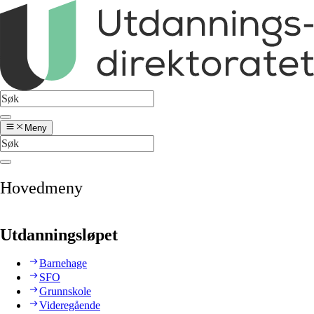
Meny
Hovedmeny
Utdanningsløpet
Barnehage
SFO
Grunnskole
Videregående