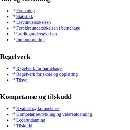
Forskning
Statistikk
Elevundersøkelsen
Foreldreundersøkelsen i barnehage
Lærlingundersøkelsen
Innrapportering
Regelverk
Regelverk for barnehage
Regelverk for skole og opplæring
Tilsyn
Kompetanse og tilskudd
Kvalitet og kompetanse
Kompetanseutvikling og videreutdanning
Lederutdanning
Tilskudd