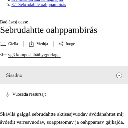
3.1 Sebrudahtte oahppambirás
Badjásasj oasse
Sebrudahtte oahppambirás
Giella
Viedtja
Juoge
vg3 komposittbåtbyggerfaget
Sisadno
Vuoseda ressursajt
Skåvllå galggá sebrudahtte aktisasjvuodav åvddånahttet mij
åvdedit varresvuodav, soapptsomav ja oahppamav gájkajda.