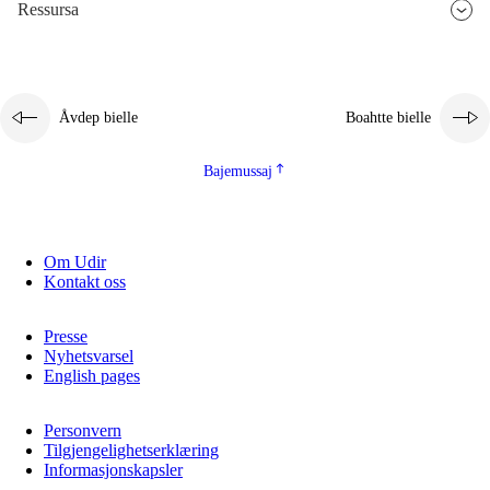
Ressursa
Åvdep bielle
Boahtte bielle
Bajemussaj
Om Udir
Kontakt oss
Presse
Nyhetsvarsel
English pages
Personvern
Tilgjengelighetserklæring
Informasjonskapsler