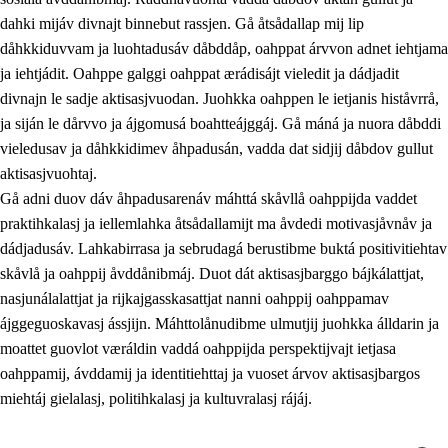
dahki mijáv divnajt binnebut rassjen. Gå åtsådallap mij lip
dåhkkiduvvam ja luohtadusáv dåbddåp, oahppat árvvon adnet iehtjama
ja iehtjádit. Oahppe galggi oahppat ærádisájt vieledit ja dádjadit
divnajn le sadje aktisasjvuodan. Juohkka oahppen le ietjanis histåvrrå,
ja siján le dårvvo ja ájgomusá boahtteájggáj. Gå máná ja nuora dåbddi
vieledusav ja dåhkkidimev åhpadusán, vadda dat sidjij dåbdov gullut
aktisasjvuohtaj.
Gå adni duov dáv åhpadusarenáv máhttá skåvllå oahppijda vaddet
praktihkalasj ja iellemlahka åtsådallamijt ma åvdedi motivasjåvnåv ja
dádjadusáv. Lahkabirrasa ja sebrudagá berustibme buktá positivitiehtav
skåvlå ja oahppij åvddånibmáj. Duot dát aktisasjbarggo bájkálattjat,
nasjunálalattjat ja rijkajgasskasattjat nanni oahppij oahppamav
ájggeguoskavasj ássjijn. Máhttolånudibme ulmutjij juohkka álldarin ja
moattet guovlot væráldin vaddá oahppijda perspektijvajt ietjasa
oahppamij, ávddamij ja identitiehttaj ja vuoset árvov aktisasjbargos
miehtáj gielalasj, politihkalasj ja kultuvralasj rájáj.