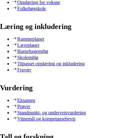
Opplæring for voksne
Folkehøgskole
Læring og inkludering
Rammeplaner
Læreplaner
Barnehagemiljø
Skolemiljø
Tilpasset opplæring og inkludering
Fravær
Vurdering
Eksamen
Prøver
Standpunkt- og underveisvurdering
Vitnemål og kompetansebevis
Tall og forskning