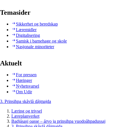
Temasider
Sikkerhet og beredskap
Læremidler
Digitalisering
Samisk i barnehage og skole
Nasjonale minoriteter
Aktuelt
For pressen
Høringer
Nyhetsvarsel
Om Udir
3. Prinsihpa skåvlå dåjmajda
Læring og trivsel
Læreplanverket
Badjásasj oasse – árvo ja prinsihpa vuodoåhpadussaj
3. Prinsihpa skåvlå dåjmajda