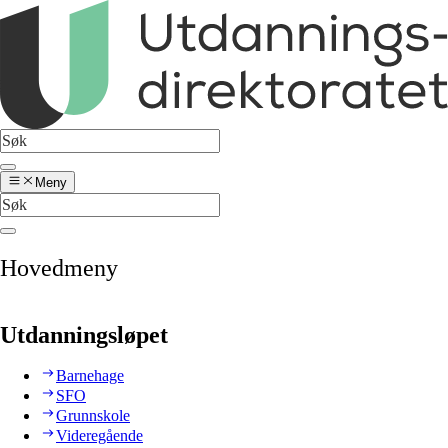
Meny
Hovedmeny
Utdanningsløpet
Barnehage
SFO
Grunnskole
Videregående