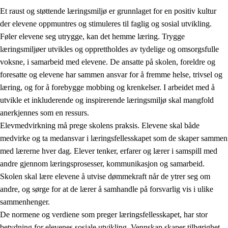
Et raust og støttende læringsmiljø er grunnlaget for en positiv kultur
der elevene oppmuntres og stimuleres til faglig og sosial utvikling.
Føler elevene seg utrygge, kan det hemme læring. Trygge
læringsmiljøer utvikles og opprettholdes av tydelige og omsorgsfulle
voksne, i samarbeid med elevene. De ansatte på skolen, foreldre og
foresatte og elevene har sammen ansvar for å fremme helse, trivsel og
læring, og for å forebygge mobbing og krenkelser. I arbeidet med å
utvikle et inkluderende og inspirerende læringsmiljø skal mangfold
3.
Prinsipper for skolens praksis
anerkjennes som en ressurs.
3.1
Et inkluderende læringsmiljø
Elevmedvirkning må prege skolens praksis. Elevene skal både
medvirke og ta medansvar i læringsfellesskapet som de skaper sammen
3.2
Undervisning og tilpasset opplæring
med lærerne hver dag. Elever tenker, erfarer og lærer i samspill med
3.3
Samarbeid mellom hjem og skole
andre gjennom læringsprosesser, kommunikasjon og samarbeid.
Skolen skal lære elevene å utvise dømmekraft når de ytrer seg om
3.4
Opplæring i lærebedrift og arbeidsliv
andre, og sørge for at de lærer å samhandle på forsvarlig vis i ulike
3.5
Profesjonsfellesskap og skoleutvikling
sammenhenger.
De normene og verdiene som preger læringsfellesskapet, har stor
betydning for elevenes sosiale utvikling. Vennskap skaper tilhørighet