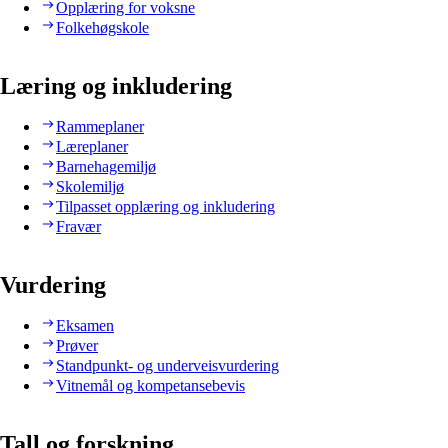
Opplæring for voksne
Folkehøgskole
Læring og inkludering
Rammeplaner
Læreplaner
Barnehagemiljø
Skolemiljø
Tilpasset opplæring og inkludering
Fravær
Vurdering
Eksamen
Prøver
Standpunkt- og underveisvurdering
Vitnemål og kompetansebevis
Tall og forskning