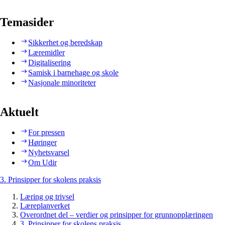
Temasider
Sikkerhet og beredskap
Læremidler
Digitalisering
Samisk i barnehage og skole
Nasjonale minoriteter
Aktuelt
For pressen
Høringer
Nyhetsvarsel
Om Udir
3. Prinsipper for skolens praksis
Læring og trivsel
Læreplanverket
Overordnet del – verdier og prinsipper for grunnopplæringen
3. Prinsipper for skolens praksis