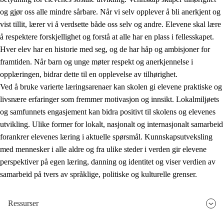
og gjør oss alle mindre sårbare. Når vi selv opplever å bli anerkjent og
vist tillit, lærer vi å verdsette både oss selv og andre. Elevene skal lære
å respektere forskjellighet og forstå at alle har en plass i fellesskapet.
Hver elev har en historie med seg, og de har håp og ambisjoner for
framtiden. Når barn og unge møter respekt og anerkjennelse i
opplæringen, bidrar dette til en opplevelse av tilhørighet.
Ved å bruke varierte læringsarenaer kan skolen gi elevene praktiske og
livsnære erfaringer som fremmer motivasjon og innsikt. Lokalmiljøets
og samfunnets engasjement kan bidra positivt til skolens og elevenes
utvikling. Ulike former for lokalt, nasjonalt og internasjonalt samarbeid
forankrer elevenes læring i aktuelle spørsmål. Kunnskapsutveksling
med mennesker i alle aldre og fra ulike steder i verden gir elevene
perspektiver på egen læring, danning og identitet og viser verdien av
samarbeid på tvers av språklige, politiske og kulturelle grenser.
Ressurser