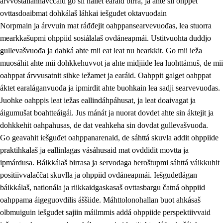
árvvoštallannávccaid go sii hállet earáid birra, ja ahte sii ohppet
ovttasdoaibmat dohkálaš láhkai iešguđet oktavuođain
Norpmain ja árvvuin mat ráđđejit oahppansearvevuođas, lea stuorra
mearkkašupmi ohppiid sosiálalaš ovdáneapmái. Ustitvuohta duddjo
gullevašvuođa ja dahká ahte mii eat leat nu hearkkit. Go mii ieža
muosáhit ahte mii dohkkehuvvot ja ahte midjiide lea luohttámuš, de mii
oahppat árvvusatnit sihke iežamet ja earáid. Oahppit galget oahppat
áktet earaláganvuođa ja ipmirdit ahte buohkain lea sadji searvevuođas.
Juohke oahppis leat iežas eallindáhpáhusat, ja leat doaivagat ja
áigumušat boahtteáigái. Jus mánát ja nuorat dovdet ahte sin áktejit ja
dohkkehit oahpahusas, de dat veahkeha sin dovdat gullevašvuođa.
Go geavahit iešguđet oahppanarenaid, de sáhttá skuvla addit ohppiide
praktihkalaš ja eallinlagas vásáhusaid mat ovddidit movtta ja
ipmárdusa. Báikkálaš birrasa ja servodaga beroštupmi sáhttá váikkuhit
positiivvalaččat skuvlla ja ohppiid ovdáneapmái. Iešguđetlágan
báikkálaš, nationála ja riikkaidgaskasaš ovttasbargu čatná ohppiid
oahppama áigeguovdilis áššiide. Máhttolonohallan buot ahkásaš
olbmuiguin iešguđet sajiin máilmmis addá ohppiide perspektiivvaid