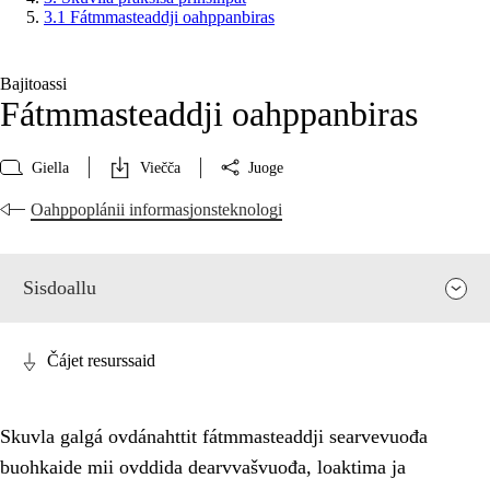
3.1 Fátmmasteaddji oahppanbiras
Bajitoassi
Fátmmasteaddji oahppanbiras
Giella
Viečča
Juoge
Oahppoplánii informasjonsteknologi
Sisdoallu
Čájet resurssaid
Skuvla galgá ovdánahttit fátmmasteaddji searvevuođa
buohkaide mii ovddida dearvvašvuođa, loaktima ja