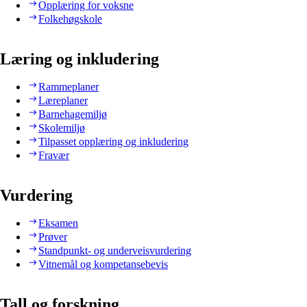
Opplæring for voksne
Folkehøgskole
Læring og inkludering
Rammeplaner
Læreplaner
Barnehagemiljø
Skolemiljø
Tilpasset opplæring og inkludering
Fravær
Vurdering
Eksamen
Prøver
Standpunkt- og underveisvurdering
Vitnemål og kompetansebevis
Tall og forskning