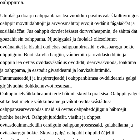
oahppama.
Utnolaš ja doarju oahppanbiras lea vuođđun positiivvalaš kultuvrii gos
oahppit movttiidahttojit ja arvvosmahttojuvvojit ovdánit fágalaččat ja
sosiálalaččat. Jus oahppit dovdet iežaset dorvvuheapmin, de sáhttá dát
goazahit sin oahppama. Njuolggalaš ja fuolalaš ollesolbmot
ovdánahttet ja bisuhit oadjebas oahppanbirrasiid, ovttasbarggu bokte
ohppiiguin. Buot skuvlla bargiin, vánhemiin ja ovddasteddjiin ja
ohppiin lea ovttas ovddasvástádus ovddidit, dearvvašvuođa, loaktima
3.
Skuvlla praksisa prinsihpat
ja oahppama, ja eastadit givssideami ja loavkašuhttimiid.
3.1
Fátmmasteaddji oahppanbiras
Fátmmasteaddji ja inspirerejeaddji oahppanbirrasa ovddideamis galgá
girjáivuohta dohkkehuvvot resursan.
3.2
Oahpaheapmi ja heivehuvvon oahpahus
Oahppimielváikkuheapmi ferte báidnit skuvlla praksisa. Oahppit galget
3.3
Ovttasbargu ruovttu ja skuvlla gaskka
sihke leat mielde váikkuheame ja váldit ovddasvástádusa
oahppansearvevuođas maid sii ovttas oahpaheddjiiguin hábmejit
3.4
Oahpahus oahppofitnodagas ja bargoeallimis
juohke beaivvi. Oahppit jurddašit, vásihit ja ohppet
3.5
Profešuvdnasearvevuohta ja skuvlaovdáneapmi
ovttasdoaimmadettiin earáiguin oahppanproseassaid, gulahallama ja
ovttasbarggu bokte. Skuvla galgá oahpahit ohppiid čájehit