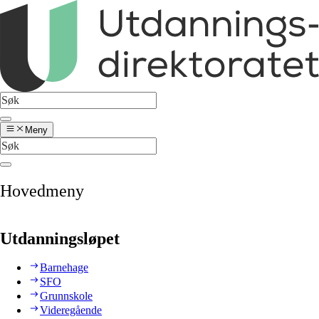
Meny
Hovedmeny
Utdanningsløpet
Barnehage
SFO
Grunnskole
Videregående