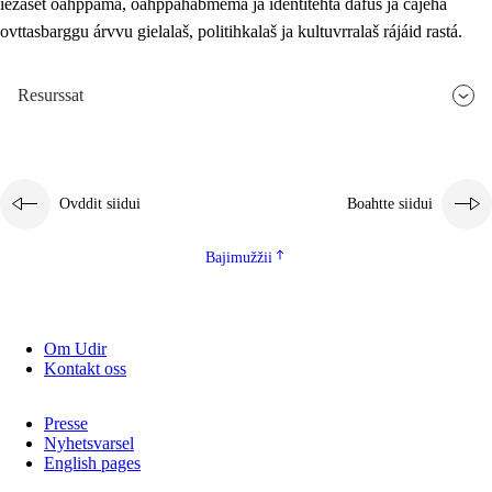
iežaset oahppama, oahppahábmema ja identitehta dáfus ja čájeha
ovttasbarggu árvvu gielalaš, politihkalaš ja kultuvrralaš rájáid rastá.
Resurssat
Ovddit siidui
Boahtte siidui
Bajimužžii
Om Udir
Kontakt oss
Presse
Nyhetsvarsel
English pages