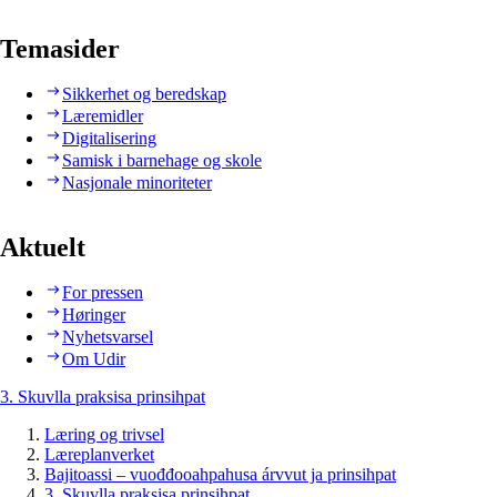
Temasider
Sikkerhet og beredskap
Læremidler
Digitalisering
Samisk i barnehage og skole
Nasjonale minoriteter
Aktuelt
For pressen
Høringer
Nyhetsvarsel
Om Udir
3. Skuvlla praksisa prinsihpat
Læring og trivsel
Læreplanverket
Bajitoassi – vuođđooahpahusa árvvut ja prinsihpat
3. Skuvlla praksisa prinsihpat