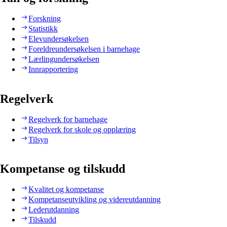
Forskning
Statistikk
Elevundersøkelsen
Foreldreundersøkelsen i barnehage
Lærlingundersøkelsen
Innrapportering
Regelverk
Regelverk for barnehage
Regelverk for skole og opplæring
Tilsyn
Kompetanse og tilskudd
Kvalitet og kompetanse
Kompetanseutvikling og videreutdanning
Lederutdanning
Tilskudd