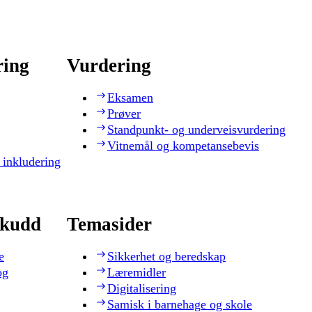
ring
Vurdering
Eksamen
Prøver
Standpunkt- og underveisvurdering
Vitnemål og kompetansebevis
 inkludering
skudd
Temasider
e
Sikkerhet og beredskap
og
Læremidler
Digitalisering
Samisk i barnehage og skole