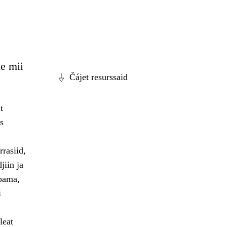
e mii
Čájet resurssaid
t
s
rasiid,
jiin ja
ppama,
i
leat