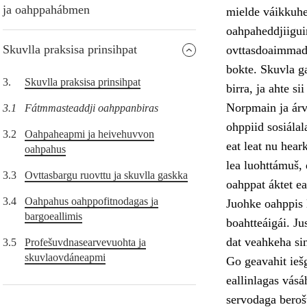
ja oahppahábmen
mielde váikkuhe
oahpaheddjiiguin
Skuvlla praksisa prinsihpat
ovttasdoaimmade
bokte. Skuvla ga
3.
Skuvlla praksisa prinsihpat
birra, ja ahte s
Norpmain ja árv
3.1
Fátmmasteaddji oahppanbiras
ohppiid sosiála
3.2
Oahpaheapmi ja heivehuvvon
eat leat nu hear
oahpahus
lea luohttámuš, 
3.3
Ovttasbargu ruovttu ja skuvlla gaskka
oahppat áktet ea
3.4
Oahpahus oahppofitnodagas ja
Juohke oahppis l
bargoeallimis
boahtteáigái. Ju
dat veahkeha si
3.5
Profešuvdnasearvevuohta ja
skuvlaovdáneapmi
Go geavahit iešg
eallinlagas vásá
servodaga berošt