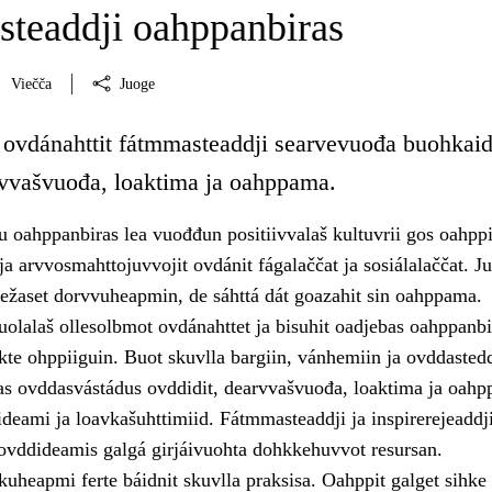
teaddji oahppanbiras
Viečča
Juoge
 ovdánahttit fátmmasteaddji searvevuođa buohkaid
vvašvuođa, loaktima ja oahppama.
u oahppanbiras lea vuođđun positiivvalaš kultuvrii gos oahppi
 ja arvvosmahttojuvvojit ovdánit fágalaččat ja sosiálalaččat. Ju
iežaset dorvvuheapmin, de sáhttá dát goazahit sin oahppama.
uolalaš ollesolbmot ovdánahttet ja bisuhit oadjebas oahppanbir
te ohppiiguin. Buot skuvlla bargiin, vánhemiin ja ovddastedd
tas ovddasvástádus ovddidit, dearvvašvuođa, loaktima ja oah
sideami ja loavkašuhttimiid. Fátmmasteaddji ja inspirerejeaddj
ovddideamis galgá girjáivuohta dohkkehuvvot resursan.
uheapmi ferte báidnit skuvlla praksisa. Oahppit galget sihke 