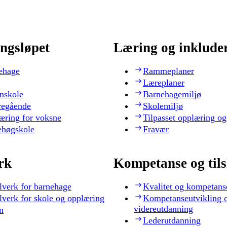
ngsløpet
Læring og inklude
ehage
Rammeplaner
Læreplaner
nskole
Barnehagemiljø
regående
Skolemiljø
æring for voksne
Tilpasset opplæring og
ehøgskole
Fravær
rk
Kompetanse og til
lverk for barnehage
Kvalitet og kompetans
lverk for skole og opplæring
Kompetanseutvikling 
videreutdanning
n
Lederutdanning