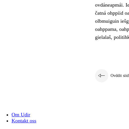
ovdáneapmái. Ie
čatná ohppiid o
olbmuiguin iešg
oahppama, oahpp
gielalaš, politih
Ovddit siid
Om Udir
Kontakt oss