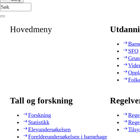
Hovedmeny
Utdanni
Barn
SFO
Grun
Vide
Oppl
Folk
Tall og forskning
Regelve
Forskning
Rege
Statistikk
Rege
Elevundersøkelsen
Tilsy
Foreldreundersøkelsen i barnehage