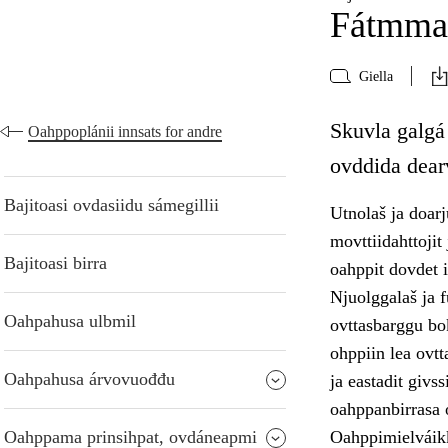
Fátmmas
Giella
Skuvla galgá
Oahppoplánii innsats for andre
ovddida dear
Bajitoasi ovdasiidu sámegillii
Utnolaš ja doarj
movttiidahttojit
Bajitoasi birra
oahppit dovdet 
Njuolggalaš ja f
Oahpahusa ulbmil
ovttasbarggu bok
ohppiin lea ovt
Oahpahusa árvovuođđu
ja eastadit givs
oahppanbirrasa 
Oahppama prinsihpat, ovdáneapmi
Oahppimielváikk