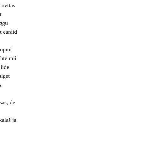
 ovttas
t
rggu
t earáid
šupmi
hte mii
iide
alget
s.
sas, de
kalaš ja