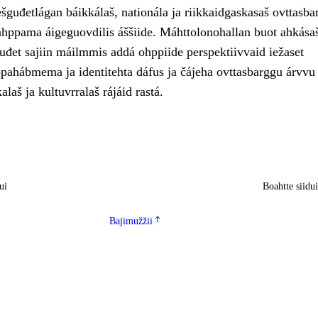
šguđetlágan báikkálaš, nationála ja riikkaidgaskasaš ovttasba
ahppama áigeguovdilis áššiide. Máhttolonohallan buot ahkása
uđet sajiin máilmmis addá ohppiide perspektiivvaid iežaset
ahábmema ja identitehta dáfus ja čájeha ovttasbarggu árvvu
kalaš ja kultuvrralaš rájáid rastá.
ui
Boahtte siidu
Bajimužžii