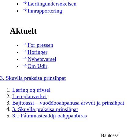
Lærlingundersøkelsen
Innrapportering
Aktuelt
For pressen
Høringer
Nyhetsvarsel
Om Udir
3. Skuvlla praksisa prinsihpat
Læring og trivsel
Læreplanverket
Bajitoassi – vuođđooahpahusa árvvut ja prinsihpat
3. Skuvlla praksisa prinsihpat
3.1 Fátmmasteaddji oahppanbiras
Bajitoassi