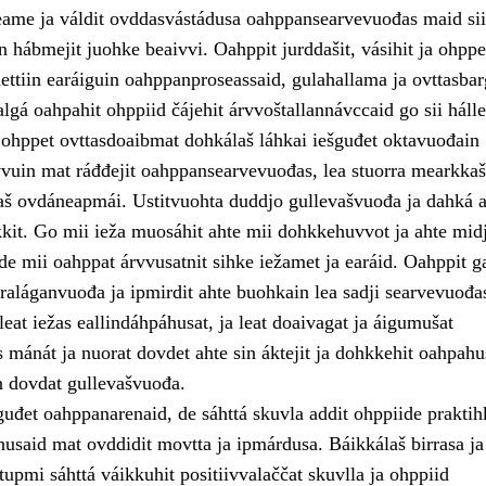
ame ja váldit ovddasvástádusa oahppansearvevuođas maid sii
 hábmejit juohke beaivvi. Oahppit jurddašit, vásihit ja ohppe
ttiin earáiguin oahppanproseassaid, gulahallama ja ovttasba
lgá oahpahit ohppiid čájehit árvvoštallannávccaid go sii hálle
ii ohppet ovttasdoaibmat dohkálaš láhkai iešguđet oktavuođain
vuin mat ráđđejit oahppansearvevuođas, lea stuorra mearkka
laš ovdáneapmái. Ustitvuohta duddjo gullevašvuođa ja dahká a
kkit. Go mii ieža muosáhit ahte mii dohkkehuvvot ja ahte midj
de mii oahppat árvvusatnit sihke iežamet ja earáid. Oahppit g
raláganvuođa ja ipmirdit ahte buohkain lea sadji searvevuođa
eat iežas eallindáhpáhusat, ja leat doaivagat ja áigumušat
s mánát ja nuorat dovdet ahte sin áktejit ja dohkkehit oahpahu
n dovdat gullevašvuođa.
uđet oahppanarenaid, de sáhttá skuvla addit ohppiide praktih
husaid mat ovddidit movtta ja ipmárdusa. Báikkálaš birrasa ja
upmi sáhttá váikkuhit positiivvalaččat skuvlla ja ohppiid