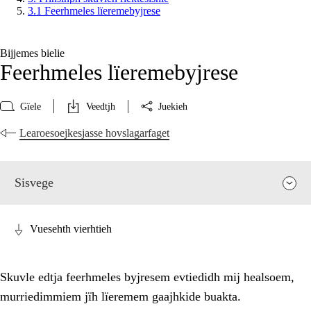
3.1 Feerhmeles lïeremebyjrese
Bijjemes bielie
Feerhmeles lïeremebyjrese
Gïele
Veedtjh
Juekieh
Learoesoejkesjasse hovslagarfaget
Sisvege
Vuesehth vierhtieh
Skuvle edtja feerhmeles byjresem evtiedidh mij healsoem,
murriedimmiem jïh lïeremem gaajhkide buakta.