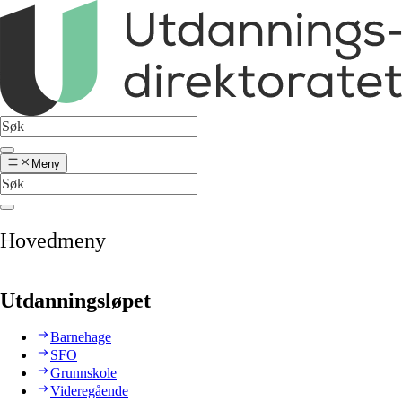
Meny
Hovedmeny
Utdanningsløpet
Barnehage
SFO
Grunnskole
Videregående