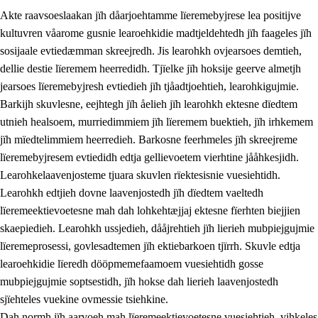
Akte raavsoeslaakan jïh dåarjoehtamme lïeremebyjrese lea positijve
kultuvren våarome gusnie learoehkidie madtjeldehtedh jïh faageles jïh
sosijaale evtiedæmman skreejredh. Jis learohkh ovjearsoes demtieh,
dellie destie lïeremem heerredidh. Tjïelke jïh hoksije geerve almetjh
jearsoes lïeremebyjresh evtiedieh jïh tjåadtjoehtieh, learohkigujmie.
Barkijh skuvlesne, eejhtegh jïh åelieh jïh learohkh ektesne dïedtem
utnieh healsoem, murriedimmiem jïh lïeremem buektieh, jïh irhkemem
jïh mïedtelimmiem heerredieh. Barkosne feerhmeles jïh skreejreme
3.
Prinsihph skuvlen rïektesisnie
lïeremebyjresem evtiedidh edtja gellievoetem vierhtine jååhkesjidh.
3.1
Feerhmeles lïeremebyjrese
Learohkelaavenjosteme tjuara skuvlen rïektesisnie vuesiehtidh.
Learohkh edtjieh dovne laavenjostedh jïh dïedtem vaeltedh
3.2
Ööhpehtimmie jïh sjïehtedamme lïerehtimmie
lïeremeektievoetesne mah dah lohkehtæjjaj ektesne fïerhten biejjien
3.3
Gåetie jïh skuvle laavenjostoeh
skaepiedieh. Learohkh ussjedieh, dååjrehtieh jïh lierieh mubpiejgujmie
lïeremeprosessi, govlesadtemen jïh ektiebarkoen tjïrrh. Skuvle edtja
3.4
Lïerehtimmie learoesïeltesne jïh barkoejielemisnie
learoehkidie lïeredh dööpmemefaamoem vuesiehtidh gosse
3.5
Profesjonsektievoete jïh skuvleevtiedimmie
mubpiejgujmie soptsestidh, jïh hokse dah lierieh laavenjostedh
sjïehteles vuekine ovmessie tsiehkine.
Dah normh jïh aarvoeh mah lïeremeektievoetesne vuesiehtieh, vihkeles