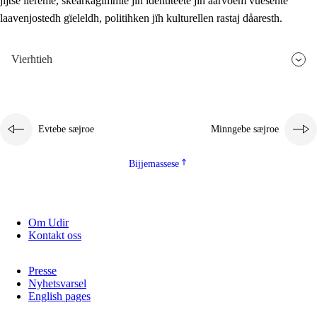
jïjtse lïereme, skearkagimmie jïh identiteete jïh aarvoem vuesehte
laavenjostedh gïeleldh, politihken jïh kulturellen rastaj dåaresth.
Vierhtieh
Evtebe sæjroe
Minngebe sæjroe
Bijjemassese
Om Udir
Kontakt oss
Presse
Nyhetsvarsel
English pages