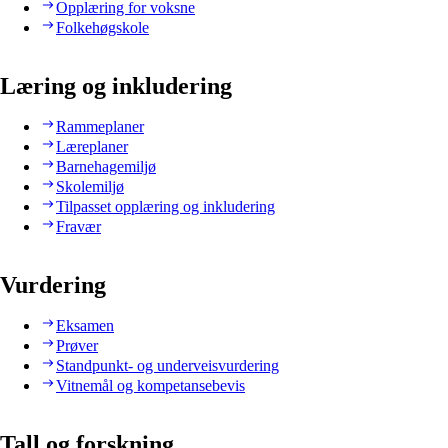
Opplæring for voksne
Folkehøgskole
Læring og inkludering
Rammeplaner
Læreplaner
Barnehagemiljø
Skolemiljø
Tilpasset opplæring og inkludering
Fravær
Vurdering
Eksamen
Prøver
Standpunkt- og underveisvurdering
Vitnemål og kompetansebevis
Tall og forskning