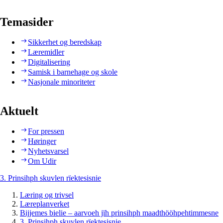
Temasider
Sikkerhet og beredskap
Læremidler
Digitalisering
Samisk i barnehage og skole
Nasjonale minoriteter
Aktuelt
For pressen
Høringer
Nyhetsvarsel
Om Udir
3. Prinsihph skuvlen rïektesisnie
Læring og trivsel
Læreplanverket
Bijjemes bielie – aarvoeh jïh prinsihph maadthööhpehtimmesne
3. Prinsihph skuvlen rïektesisnie