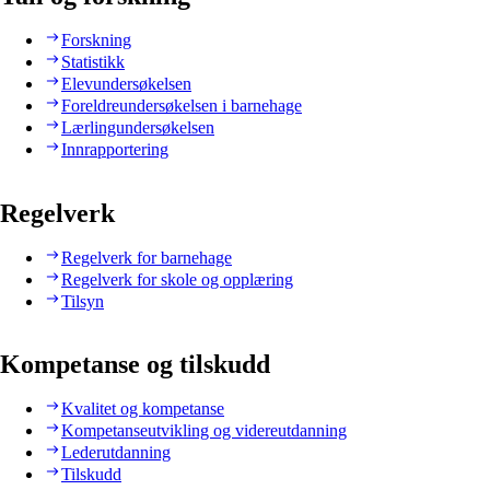
Forskning
Statistikk
Elevundersøkelsen
Foreldreundersøkelsen i barnehage
Lærlingundersøkelsen
Innrapportering
Regelverk
Regelverk for barnehage
Regelverk for skole og opplæring
Tilsyn
Kompetanse og tilskudd
Kvalitet og kompetanse
Kompetanseutvikling og videreutdanning
Lederutdanning
Tilskudd