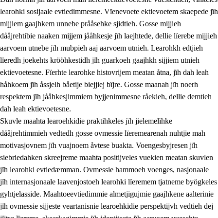
learohki sosijaale evtiedimmesne. Vïenevoete ektievoetem skaepede jïh
mijjiem gaajhkem unnebe prååsehke sjidtieh. Gosse mijjieh
dååjrehtibie naaken mijjem jååhkesje jïh laejhtede, dellie lïerebe mijjieh
aarvoem utnebe jïh mubpieh aaj aarvoem utnieh. Learohkh edtjieh
lïeredh joekehts krööhkestidh jïh guarkoeh gaajhkh sijjiem utnieh
ektievoetesne. Fïerhte learohke histovrijem meatan åtna, jïh dah leah
håhkoem jïh åssjelh båetije biejjiej bïjre. Gosse maanah jïh noerh
respektem jïh jååhkesjimmiem byjjenimmesne råekieh, dellie demtieh
dah leah ektievoetesne.
Skuvle maahta learoehkidie praktihkeles jïh jielemelïhke
dååjrehtimmieh vedtedh gosse ovmessie lïeremearenah nuhtjie mah
motivasjovnem jïh vuajnoem åvtese buakta. Voengesbyjresen jïh
siebriedahken skreejreme maahta positijveles vuekien meatan skuvlen
jïh learohki evtiedæmman. Ovmessie hammoeh voenges, nasjonaale
jïh internasjonaale laavenjostoeh learohki lïeremem tjatneme byögkeles
gyhtjelasside. Maahtoeevtiedimmie almetjigujmie gaajhkene aalterinie
jïh ovmessie sijjeste veartanisnie learoehkidie perspektijvh vedtieh dej