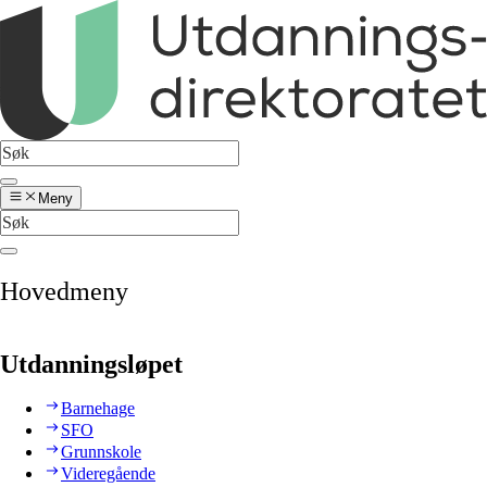
Meny
Hovedmeny
Utdanningsløpet
Barnehage
SFO
Grunnskole
Videregående