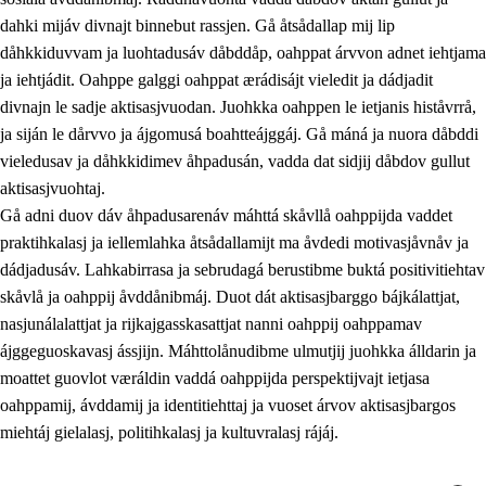
dahki mijáv divnajt binnebut rassjen. Gå åtsådallap mij lip
dåhkkiduvvam ja luohtadusáv dåbddåp, oahppat árvvon adnet iehtjama
ja iehtjádit. Oahppe galggi oahppat ærádisájt vieledit ja dádjadit
divnajn le sadje aktisasjvuodan. Juohkka oahppen le ietjanis histåvrrå,
ja siján le dårvvo ja ájgomusá boahtteájggáj. Gå máná ja nuora dåbddi
vieledusav ja dåhkkidimev åhpadusán, vadda dat sidjij dåbdov gullut
aktisasjvuohtaj.
Gå adni duov dáv åhpadusarenáv máhttá skåvllå oahppijda vaddet
praktihkalasj ja iellemlahka åtsådallamijt ma åvdedi motivasjåvnåv ja
dádjadusáv. Lahkabirrasa ja sebrudagá berustibme buktá positivitiehtav
skåvlå ja oahppij åvddånibmáj. Duot dát aktisasjbarggo bájkálattjat,
nasjunálalattjat ja rijkajgasskasattjat nanni oahppij oahppamav
ájggeguoskavasj ássjijn. Máhttolånudibme ulmutjij juohkka álldarin ja
moattet guovlot væráldin vaddá oahppijda perspektijvajt ietjasa
oahppamij, ávddamij ja identitiehttaj ja vuoset árvov aktisasjbargos
miehtáj gielalasj, politihkalasj ja kultuvralasj rájáj.