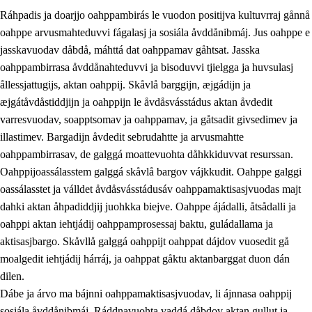
Ráhpadis ja doarjjo oahppambirás le vuodon positijva kultuvrraj gånnå
oahppe arvusmahteduvvi fágalasj ja sosiála åvddånibmáj. Jus oahppe e
jasskavuodav dåbdå, máhttá dat oahppamav gåhtsat. Jasska
oahppambirrasa åvddånahteduvvi ja bisoduvvi tjielgga ja huvsulasj
ållessjattugijs, aktan oahppij. Skåvlå barggijn, æjgádijn ja
æjgátåvdåstiddjijn ja oahppijn le åvdåsvásstádus aktan åvdedit
varresvuodav, soapptsomav ja oahppamav, ja gåtsadit givsedimev ja
illastimev. Bargadijn åvdedit sebrudahtte ja arvusmahtte
3.
Prinsihpa skåvlå dåjmajda
oahppambirrasav, de galggá moattevuohta dåhkkiduvvat resurssan.
3.1
Sebrudahtte oahppambirás
Oahppijoassálasstem galggá skåvlå bargov vájkkudit. Oahppe galggi
oassálasstet ja válldet åvdåsvásstádusáv oahppamaktisasjvuodas majt
3.2
Åhpadibme ja hiebadum åhpadus
dahki aktan åhpadiddjij juohkka biejve. Oahppe ájádalli, åtsådalli ja
3.3
Aktisasjbarggo sijda ja skåvlå gaskan
oahppi aktan iehtjádij oahppamprosessaj baktu, guládallama ja
aktisasjbargo. Skåvllå galggá oahppijt oahppat dájdov vuosedit gå
3.4
Åhpadus åhpadusvidnudagán ja barggoiellemin
moalgedit iehtjádij hárráj, ja oahppat gåktu aktanbarggat duon dán
3.5
Profesjåvnåaktisasjvuohta ja skåvllååvddånibme
dilen.
Dábe ja árvo ma bájnni oahppamaktisasjvuodav, li ájnnasa oahppij
sosiála åvddånibmáj. Ráddnavuohta vaddá dåbdov aktan gullut ja