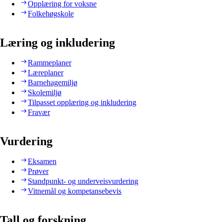
Opplæring for voksne
Folkehøgskole
Læring og inkludering
Rammeplaner
Læreplaner
Barnehagemiljø
Skolemiljø
Tilpasset opplæring og inkludering
Fravær
Vurdering
Eksamen
Prøver
Standpunkt- og underveisvurdering
Vitnemål og kompetansebevis
Tall og forskning