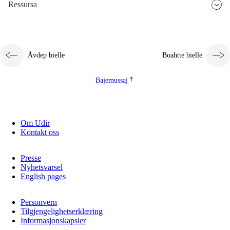
Ressursa
Åvdep bielle
Boahtte bielle
Bajemussaj
Om Udir
Kontakt oss
Presse
Nyhetsvarsel
English pages
Personvern
Tilgjengelighetserklæring
Informasjonskapsler