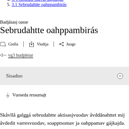
3.1 Sebrudahtte oahppambirás
Badjásasj oasse
Sebrudahtte oahppambirás
Giella
Viedtja
Juoge
vg3 hudpleiar
Sisadno
Vuoseda ressursajt
Skåvllå galggá sebrudahtte aktisasjvuodav åvddånahttet mij
åvdedit varresvuodav, soapptsomav ja oahppamav gájkajda.