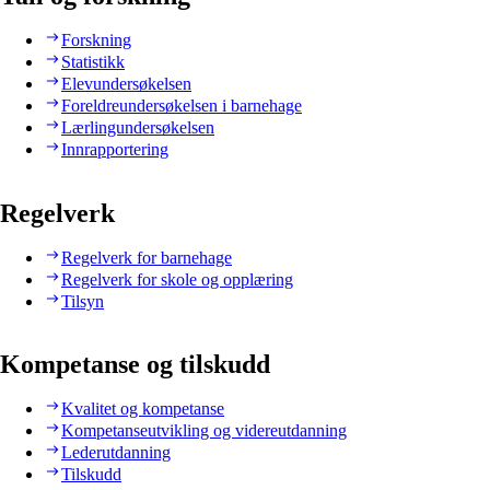
Forskning
Statistikk
Elevundersøkelsen
Foreldreundersøkelsen i barnehage
Lærlingundersøkelsen
Innrapportering
Regelverk
Regelverk for barnehage
Regelverk for skole og opplæring
Tilsyn
Kompetanse og tilskudd
Kvalitet og kompetanse
Kompetanseutvikling og videreutdanning
Lederutdanning
Tilskudd