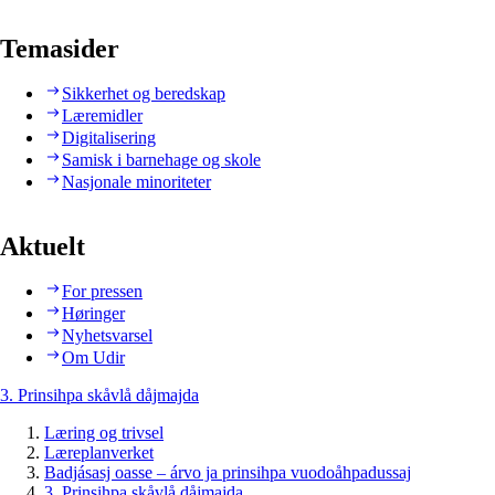
Temasider
Sikkerhet og beredskap
Læremidler
Digitalisering
Samisk i barnehage og skole
Nasjonale minoriteter
Aktuelt
For pressen
Høringer
Nyhetsvarsel
Om Udir
3. Prinsihpa skåvlå dåjmajda
Læring og trivsel
Læreplanverket
Badjásasj oasse – árvo ja prinsihpa vuodoåhpadussaj
3. Prinsihpa skåvlå dåjmajda