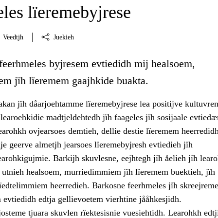
les lïeremebyjrese
Veedtjh
Juekieh
 feerhmeles byjresem evtiedidh mij healsoem,
m jïh lïeremem gaajhkide buakta.
akan jïh dåarjoehtamme lïeremebyjrese lea positijve kultuvre
learoehkidie madtjeldehtedh jïh faageles jïh sosijaale evtie
learohkh ovjearsoes demtieh, dellie destie lïeremem heerredidh
ije geerve almetjh jearsoes lïeremebyjresh evtiedieh jïh
learohkigujmie. Barkijh skuvlesne, eejhtegh jïh åelieh jïh lear
 utnieh healsoem, murriedimmiem jïh lïeremem buektieh, jïh
edtelimmiem heerredieh. Barkosne feerhmeles jïh skreejrem
evtiedidh edtja gellievoetem vierhtine jååhkesjidh.
osteme tjuara skuvlen rïektesisnie vuesiehtidh. Learohkh edtj