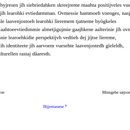
byjresen jïh siebriedahken skreejreme maahta positijveles vu
 jïh learohki evtiedæmman. Ovmessie hammoeh voenges, nasj
aale laavenjostoeh learohki lïeremem tjatneme byögkeles
Maahtoeevtiedimmie almetjigujmie gaajhkene aalterinie jïh ov
snie learoehkidie perspektijvh vedtieh dej jïjtse lïereme,
h identiteete jïh aarvoem vuesehte laavenjostedh gïeleldh,
lturellen rastaj dåaresth.
roe
Minngebe sæjro
Bijjemassese