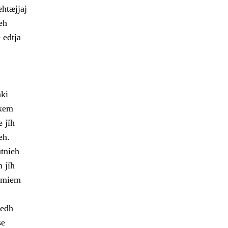
htæjjaj
eh
 edtja
hki
hkem
 jïh
eh.
utnieh
 jïh
immiem
tedh
se