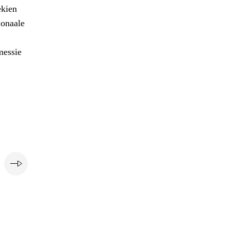
ekien
onaale
messie
e