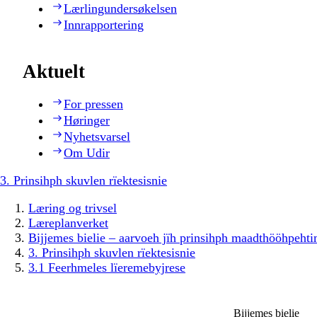
Lærlingundersøkelsen
Innrapportering
Aktuelt
For pressen
Høringer
Nyhetsvarsel
Om Udir
3. Prinsihph skuvlen rïektesisnie
Læring og trivsel
Læreplanverket
Bijjemes bielie – aarvoeh jïh prinsihph maadthööhpeh
3. Prinsihph skuvlen rïektesisnie
3.1 Feerhmeles lïeremebyjrese
Bijjemes bielie