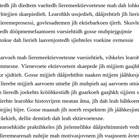
tedh jïh dïedtem vaeltedh lïeremeektievoetesne mah dah lohke
 biejjien skaepiedieh. Learohkh ussjedieh, dååjrehtieh jïh lieri
ïeremeprosessi, govlesadtemen jïh ektiebarkoen tjïrrh. Skuvle
ïeredh dööpmemefaamoem vuesiehtidh gosse mubpiejgujmie
 hokse dah lierieh laavenjostedh sjïehteles vuekine ovmessie
arvoeh mah lïeremeektievoetesne vuesiehtieh, vihkeles learo
dimmesne. Vïenevoete ektievoetem skaepede jïh mijjiem gaaj
 sjidtieh. Gosse mijjieh dååjrehtibie naaken mijjem jååhkesje
e lïerebe mijjieh aarvoem utnebe jïh mubpieh aaj aarvoem utni
 lïeredh joekehts krööhkestidh jïh guarkoeh gaajhkh sijjiem 
ïerhte learohke histovrijem meatan åtna, jïh dah leah håhkoem
biejjiej bïjre. Gosse maanah jïh noerh respektem jïh jååhkesj
åekieh, dellie demtieh dah leah ektievoetesne.
earoehkidie praktihkeles jïh jielemelïhke dååjrehtimmieh ved
lïeremearenah nuhtjie mah motivasjovnem jïh vuajnoem åvte