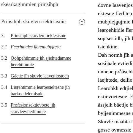
skearkagimmien prinsihph
dovne laavenjos
ektesne fïerhten
Prinsihph skuvlen rïektesisnie
mubpiejgujmie l
learoehkidie l
3.
Prinsihph skuvlen rïektesisnie
soptsestidh, jïh
tsiehkine.
3.1
Feerhmeles lïeremebyjrese
Dah normh jïh a
3.2
Ööhpehtimmie jïh sjïehtedamme
sosijaale evtie
lïerehtimmie
unnebe prååsehke
3.3
Gåetie jïh skuvle laavenjostoeh
laejhtede, delli
3.4
Lïerehtimmie learoesïeltesne jïh
Learohkh edtjieh
barkoejielemisnie
ektievoetesne. F
åssjelh båetije 
3.5
Profesjonsektievoete jïh
skuvleevtiedimmie
byjjenimmesne r
Skuvle maahta l
gosse ovmessie 