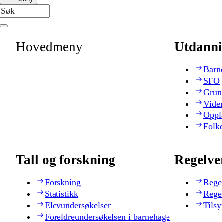
Hovedmeny
Utdanni
Barn
SFO
Grun
Vide
Oppl
Folk
Tall og forskning
Regelve
Forskning
Rege
Statistikk
Rege
Elevundersøkelsen
Tilsy
Foreldreundersøkelsen i barnehage