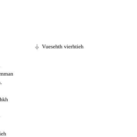
Vuesehth vierhtieh
n
dæmman
.
ohkh
e
ieh