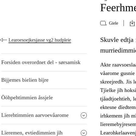
Feerhme
Gïele
Skuvle edtja
Learoesoejkesjasse vg2 hudpleie
murriedimmie
Forsiden overordnet del - sørsamisk
Akte raavsoesla
våarome gusnie 
Bijjemes bielien bïjre
skreejredh. Jis 
Tjïelke jïh hoks
Ööhpehtimmien åssjele
tjåadtjoehtieh, 
ektesne dïedtem
Lïerehtimmien aarvoevåarome
irhkemem jïh mï
lïeremebyjresem 
Lïeremen, evtiedimmien jïh
Learohkelaavenj