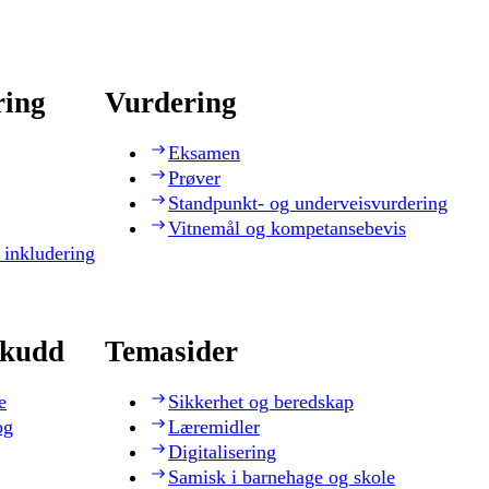
ring
Vurdering
Eksamen
Prøver
Standpunkt- og underveisvurdering
Vitnemål og kompetansebevis
 inkludering
skudd
Temasider
e
Sikkerhet og beredskap
og
Læremidler
Digitalisering
Samisk i barnehage og skole