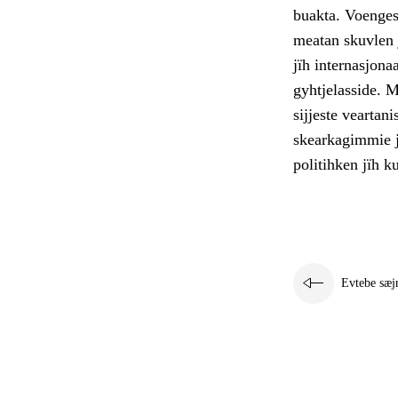
buakta. Voenges
meatan skuvlen
jïh internasjon
gyhtjelasside. 
sijjeste veartani
skearkagimmie jï
politihken jïh ku
Evtebe sæj