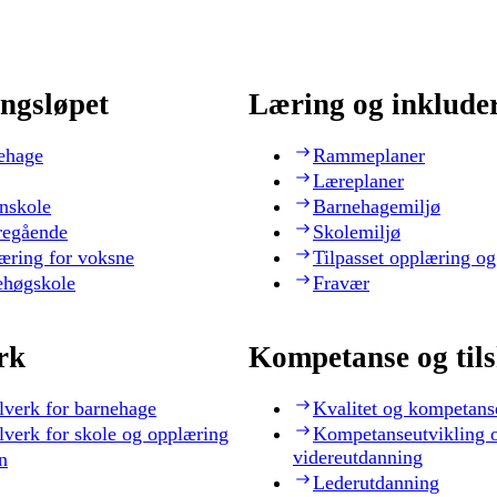
ngsløpet
Læring og inklude
ehage
Rammeplaner
Læreplaner
nskole
Barnehagemiljø
regående
Skolemiljø
æring for voksne
Tilpasset opplæring og
ehøgskole
Fravær
rk
Kompetanse og til
lverk for barnehage
Kvalitet og kompetans
lverk for skole og opplæring
Kompetanseutvikling 
videreutdanning
n
Lederutdanning