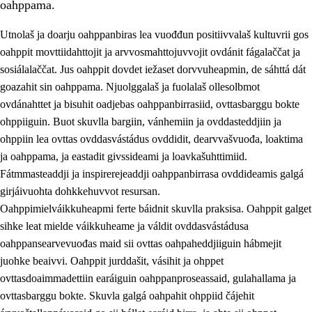
oahppama.
Utnolaš ja doarju oahppanbiras lea vuođđun positiivvalaš kultuvrii gos
oahppit movttiidahttojit ja arvvosmahttojuvvojit ovdánit fágalaččat ja
sosiálalaččat. Jus oahppit dovdet iežaset dorvvuheapmin, de sáhttá dát
goazahit sin oahppama. Njuolggalaš ja fuolalaš ollesolbmot
ovdánahttet ja bisuhit oadjebas oahppanbirrasiid, ovttasbarggu bokte
ohppiiguin. Buot skuvlla bargiin, vánhemiin ja ovddasteddjiin ja
ohppiin lea ovttas ovddasvástádus ovddidit, dearvvašvuođa, loaktima
3.
Skuvlla praksisa prinsihpat
ja oahppama, ja eastadit givssideami ja loavkašuhttimiid.
3.1
Fátmmasteaddji oahppanbiras
Fátmmasteaddji ja inspirerejeaddji oahppanbirrasa ovddideamis galgá
girjáivuohta dohkkehuvvot resursan.
3.2
Oahpaheapmi ja heivehuvvon oahpahus
Oahppimielváikkuheapmi ferte báidnit skuvlla praksisa. Oahppit galget
3.3
Ovttasbargu ruovttu ja skuvlla gaskka
sihke leat mielde váikkuheame ja váldit ovddasvástádusa
oahppansearvevuođas maid sii ovttas oahpaheddjiiguin hábmejit
3.4
Oahpahus oahppofitnodagas ja bargoeallimis
juohke beaivvi. Oahppit jurddašit, vásihit ja ohppet
3.5
Profešuvdnasearvevuohta ja skuvlaovdáneapmi
ovttasdoaimmadettiin earáiguin oahppanproseassaid, gulahallama ja
ovttasbarggu bokte. Skuvla galgá oahpahit ohppiid čájehit