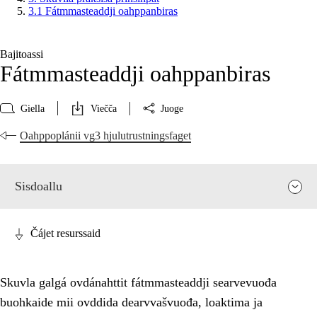
3.1 Fátmmasteaddji oahppanbiras
Bajitoassi
Fátmmasteaddji oahppanbiras
Giella
Viečča
Juoge
Oahppoplánii vg3 hjulutrustningsfaget
Sisdoallu
Čájet resurssaid
Skuvla galgá ovdánahttit fátmmasteaddji searvevuođa
buohkaide mii ovddida dearvvašvuođa, loaktima ja