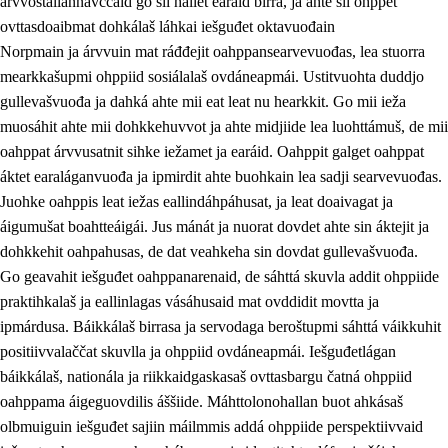
árvvoštallannávccaid go sii hállet earáid birra, ja ahte sii ohppet
ovttasdoaibmat dohkálaš láhkai iešguđet oktavuođain
Norpmain ja árvvuin mat ráđđejit oahppansearvevuođas, lea stuorra
mearkkašupmi ohppiid sosiálalaš ovdáneapmái. Ustitvuohta duddjo
gullevašvuođa ja dahká ahte mii eat leat nu hearkkit. Go mii ieža
muosáhit ahte mii dohkkehuvvot ja ahte midjiide lea luohttámuš, de mii
oahppat árvvusatnit sihke iežamet ja earáid. Oahppit galget oahppat
áktet earaláganvuođa ja ipmirdit ahte buohkain lea sadji searvevuođas.
Juohke oahppis leat iežas eallindáhpáhusat, ja leat doaivagat ja
áigumušat boahtteáigái. Jus mánát ja nuorat dovdet ahte sin áktejit ja
dohkkehit oahpahusas, de dat veahkeha sin dovdat gullevašvuođa.
Go geavahit iešguđet oahppanarenaid, de sáhttá skuvla addit ohppiide
praktihkalaš ja eallinlagas vásáhusaid mat ovddidit movtta ja
ipmárdusa. Báikkálaš birrasa ja servodaga beroštupmi sáhttá váikkuhit
positiivvalaččat skuvlla ja ohppiid ovdáneapmái. Iešguđetlágan
báikkálaš, nationála ja riikkaidgaskasaš ovttasbargu čatná ohppiid
oahppama áigeguovdilis áššiide. Máhttolonohallan buot ahkásaš
olbmuiguin iešguđet sajiin máilmmis addá ohppiide perspektiivvaid