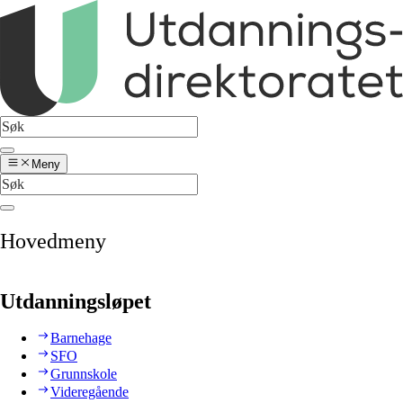
Meny
Hovedmeny
Utdanningsløpet
Barnehage
SFO
Grunnskole
Videregående