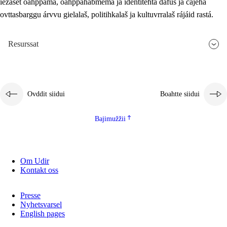
iežaset oahppama, oahppahábmema ja identitehta dáfus ja čájeha
ovttasbarggu árvvu gielalaš, politihkalaš ja kultuvrralaš rájáid rastá.
Resurssat
Ovddit siidui
Boahtte siidui
Bajimužžii
Om Udir
Kontakt oss
Presse
Nyhetsvarsel
English pages