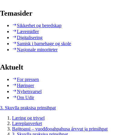
Temasider
Sikkerhet og beredskap
Læremidler
Digitalisering
Samisk i barnehage og skole
Nasjonale minoriteter
Aktuelt
For pressen
Høringer
Nyhetsvarsel
Om Udir
3. Skuvlla praksisa prinsihpat
Læring og trivsel
Læreplanverket
Bajitoassi – vuođđooahpahusa árvvut ja prinsihpat
3. Skuvlla praksisa prinsihpat