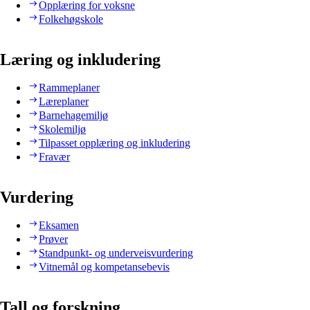
Opplæring for voksne
Folkehøgskole
Læring og inkludering
Rammeplaner
Læreplaner
Barnehagemiljø
Skolemiljø
Tilpasset opplæring og inkludering
Fravær
Vurdering
Eksamen
Prøver
Standpunkt- og underveisvurdering
Vitnemål og kompetansebevis
Tall og forskning