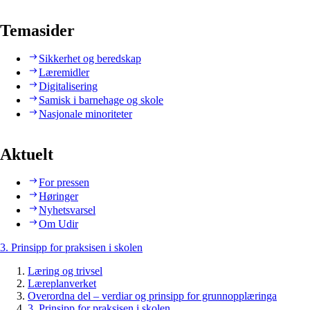
Temasider
Sikkerhet og beredskap
Læremidler
Digitalisering
Samisk i barnehage og skole
Nasjonale minoriteter
Aktuelt
For pressen
Høringer
Nyhetsvarsel
Om Udir
3. Prinsipp for praksisen i skolen
Læring og trivsel
Læreplanverket
Overordna del – verdiar og prinsipp for grunnopplæringa
3. Prinsipp for praksisen i skolen