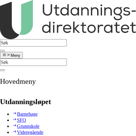
Meny
Hovedmeny
Utdanningsløpet
Barnehage
SFO
Grunnskole
Videregående