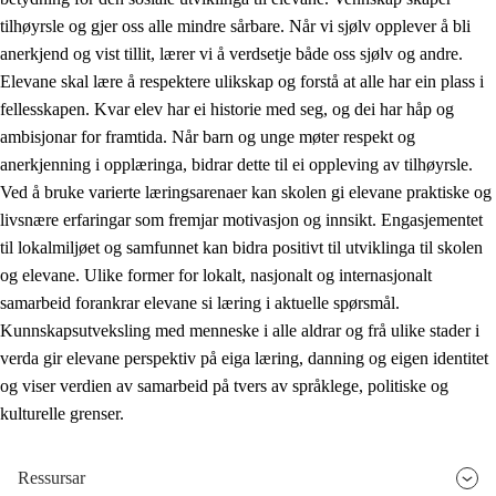
tilhøyrsle og gjer oss alle mindre sårbare. Når vi sjølv opplever å bli
anerkjend og vist tillit, lærer vi å verdsetje både oss sjølv og andre.
Elevane skal lære å respektere ulikskap og forstå at alle har ein plass i
fellesskapen. Kvar elev har ei historie med seg, og dei har håp og
ambisjonar for framtida. Når barn og unge møter respekt og
anerkjenning i opplæringa, bidrar dette til ei oppleving av tilhøyrsle.
Ved å bruke varierte læringsarenaer kan skolen gi elevane praktiske og
livsnære erfaringar som fremjar motivasjon og innsikt. Engasjementet
til lokalmiljøet og samfunnet kan bidra positivt til utviklinga til skolen
og elevane. Ulike former for lokalt, nasjonalt og internasjonalt
samarbeid forankrar elevane si læring i aktuelle spørsmål.
Kunnskapsutveksling med menneske i alle aldrar og frå ulike stader i
verda gir elevane perspektiv på eiga læring, danning og eigen identitet
og viser verdien av samarbeid på tvers av språklege, politiske og
kulturelle grenser.
Ressursar