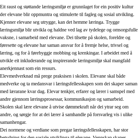
Eit raust og støttande læringsmiljø er grunnlaget for ein positiv kultur
der elevane blir oppmuntra og stimulerte til fagleg og sosial utvikling.
Kjenner elevane seg utrygge, kan det hemme læringa. Trygge
læringsmiljø blir utvikla og haldne ved lag av tydelege og omsorgsfulle
vaksne, i samarbeid med elevane. Dei tilsette på skolen, foreldre og
føresette og elevane har saman ansvar for å fremje helse, trivsel og
læring, og for å førebyggje mobbing og krenkingar. I arbeidet med å
utvikle eit inkluderande og inspirerande læringsmiljø skal mangfald
3.
Prinsipp for praksisen i skolen
anerkjennast som ein ressurs.
3.1
Eit inkluderande læringsmiljø
Elevmedverknad må prege praksisen i skolen. Elevane skal både
medverke og ta medansvar i læringsfellesskapen som dei skaper saman
3.2
Undervisning og tilpassa opplæring
med lærarane kvar dag. Elevar tenkjer, erfarer og lærer i samspel med
3.3
Samarbeid mellom heim og skole
andre gjennom læringsprosessar, kommunikasjon og samarbeid.
Skolen skal lære elevane å utvise dømmekraft når dei ytrar seg om
3.4
Opplæring i lærebedrift og arbeidsliv
andre, og sørgje for at dei lærer å samhandle på forsvarleg vis i ulike
3.5
Profesjonsfellesskap og skoleutvikling
samanhengar.
Dei normene og verdiane som pregar læringsfellesskapen, har stor
betydning for den sosiale utviklinga til elevane. Vennskap skaper