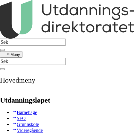
Meny
Hovedmeny
Utdanningsløpet
Barnehage
SFO
Grunnskole
Videregående