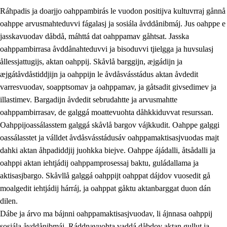
Ráhpadis ja doarjjo oahppambirás le vuodon positijva kultuvrraj gånnå
oahppe arvusmahteduvvi fágalasj ja sosiála åvddånibmáj. Jus oahppe e
jasskavuodav dåbdå, máhttá dat oahppamav gåhtsat. Jasska
oahppambirrasa åvddånahteduvvi ja bisoduvvi tjielgga ja huvsulasj
ållessjattugijs, aktan oahppij. Skåvlå barggijn, æjgádijn ja
æjgátåvdåstiddjijn ja oahppijn le åvdåsvásstádus aktan åvdedit
varresvuodav, soapptsomav ja oahppamav, ja gåtsadit givsedimev ja
illastimev. Bargadijn åvdedit sebrudahtte ja arvusmahtte
3.
Prinsihpa skåvlå dåjmajda
oahppambirrasav, de galggá moattevuohta dåhkkiduvvat resurssan.
3.1
Sebrudahtte oahppambirás
Oahppijoassálasstem galggá skåvlå bargov vájkkudit. Oahppe galggi
oassálasstet ja válldet åvdåsvásstádusáv oahppamaktisasjvuodas majt
3.2
Åhpadibme ja hiebadum åhpadus
dahki aktan åhpadiddjij juohkka biejve. Oahppe ájádalli, åtsådalli ja
3.3
Aktisasjbarggo sijda ja skåvlå gaskan
oahppi aktan iehtjádij oahppamprosessaj baktu, guládallama ja
aktisasjbargo. Skåvllå galggá oahppijt oahppat dájdov vuosedit gå
3.4
Åhpadus åhpadusvidnudagán ja barggoiellemin
moalgedit iehtjádij hárráj, ja oahppat gåktu aktanbarggat duon dán
3.5
Profesjåvnåaktisasjvuohta ja skåvllååvddånibme
dilen.
Dábe ja árvo ma bájnni oahppamaktisasjvuodav, li ájnnasa oahppij
sosiála åvddånibmáj. Ráddnavuohta vaddá dåbdov aktan gullut ja