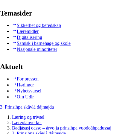
Temasider
Sikkerhet og beredskap
Læremidler
Digitalisering
Samisk i barnehage og skole
Nasjonale minoriteter
Aktuelt
For pressen
Høringer
Nyhetsvarsel
Om Udir
3. Prinsihpa skåvlå dåjmajda
Læring og trivsel
Læreplanverket
Badjásasj oasse – árvo ja prinsihpa vuodoåhpadussaj
3. Prinsihpa skåvlå dåjmajda