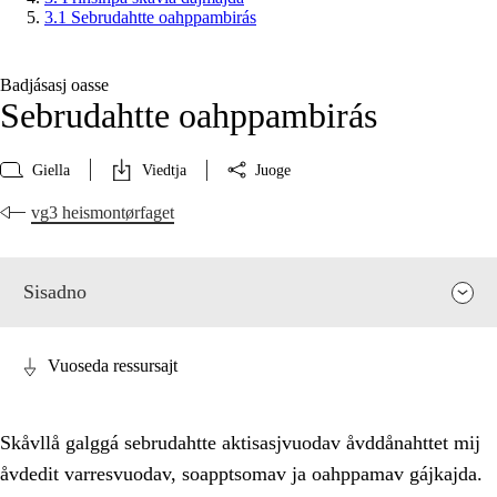
3.1 Sebrudahtte oahppambirás
Badjásasj oasse
Sebrudahtte oahppambirás
Giella
Viedtja
Juoge
vg3 heismontørfaget
Sisadno
Vuoseda ressursajt
Skåvllå galggá sebrudahtte aktisasjvuodav åvddånahttet mij
åvdedit varresvuodav, soapptsomav ja oahppamav gájkajda.