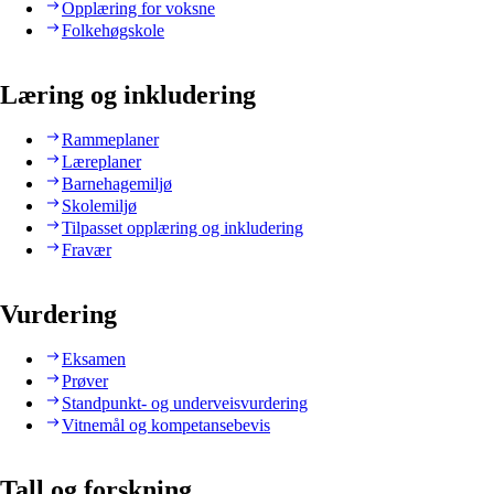
Opplæring for voksne
Folkehøgskole
Læring og inkludering
Rammeplaner
Læreplaner
Barnehagemiljø
Skolemiljø
Tilpasset opplæring og inkludering
Fravær
Vurdering
Eksamen
Prøver
Standpunkt- og underveisvurdering
Vitnemål og kompetansebevis
Tall og forskning