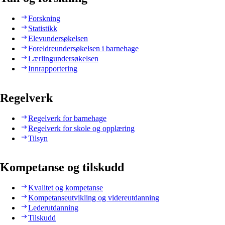
Forskning
Statistikk
Elevundersøkelsen
Foreldreundersøkelsen i barnehage
Lærlingundersøkelsen
Innrapportering
Regelverk
Regelverk for barnehage
Regelverk for skole og opplæring
Tilsyn
Kompetanse og tilskudd
Kvalitet og kompetanse
Kompetanseutvikling og videreutdanning
Lederutdanning
Tilskudd