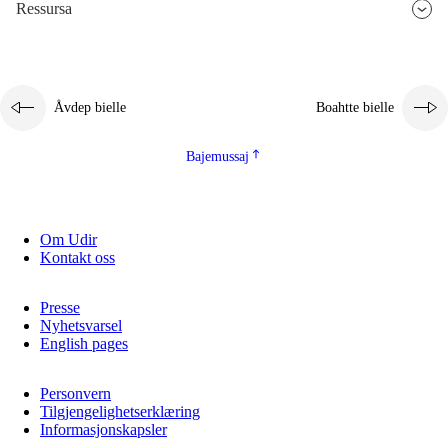
Ressursa
Åvdep bielle
Boahtte bielle
Bajemussaj
Om Udir
Kontakt oss
Presse
Nyhetsvarsel
English pages
Personvern
Tilgjengelighetserklæring
Informasjonskapsler