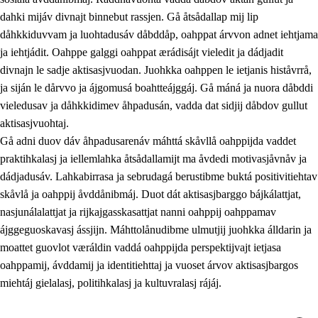
dahki mijáv divnajt binnebut rassjen. Gå åtsådallap mij lip
dåhkkiduvvam ja luohtadusáv dåbddåp, oahppat árvvon adnet iehtjama
ja iehtjádit. Oahppe galggi oahppat ærádisájt vieledit ja dádjadit
divnajn le sadje aktisasjvuodan. Juohkka oahppen le ietjanis histåvrrå,
ja siján le dårvvo ja ájgomusá boahtteájggáj. Gå máná ja nuora dåbddi
vieledusav ja dåhkkidimev åhpadusán, vadda dat sidjij dåbdov gullut
aktisasjvuohtaj.
Gå adni duov dáv åhpadusarenáv máhttá skåvllå oahppijda vaddet
praktihkalasj ja iellemlahka åtsådallamijt ma åvdedi motivasjåvnåv ja
dádjadusáv. Lahkabirrasa ja sebrudagá berustibme buktá positivitiehtav
skåvlå ja oahppij åvddånibmáj. Duot dát aktisasjbarggo bájkálattjat,
nasjunálalattjat ja rijkajgasskasattjat nanni oahppij oahppamav
ájggeguoskavasj ássjijn. Máhttolånudibme ulmutjij juohkka álldarin ja
moattet guovlot væráldin vaddá oahppijda perspektijvajt ietjasa
oahppamij, ávddamij ja identitiehttaj ja vuoset árvov aktisasjbargos
miehtáj gielalasj, politihkalasj ja kultuvralasj rájáj.