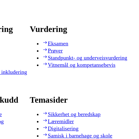
ring
Vurdering
Eksamen
Prøver
Standpunkt- og underveisvurdering
Vitnemål og kompetansebevis
 inkludering
skudd
Temasider
e
Sikkerhet og beredskap
og
Læremidler
Digitalisering
Samisk i barnehage og skole