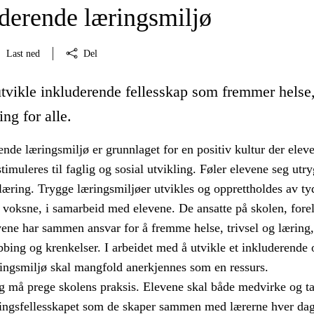
uderende læringsmiljø
Last ned
Del
utvikle inkluderende fellesskap som fremmer helse
ing for alle.
tende læringsmiljø er grunnlaget for en positiv kultur der elev
imuleres til faglig og sosial utvikling. Føler elevene seg utry
æring. Trygge læringsmiljøer utvikles og opprettholdes av ty
 voksne, i samarbeid med elevene. De ansatte på skolen, fore
vene har sammen ansvar for å fremme helse, trivsel og læring,
bing og krenkelser. I arbeidet med å utvikle et inkluderende 
ringsmiljø skal mangfold anerkjennes som en ressurs.
 må prege skolens praksis. Elevene skal både medvirke og t
ingsfellesskapet som de skaper sammen med lærerne hver dag