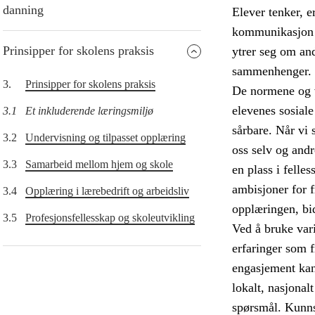
danning
Elever tenker, e
kommunikasjon o
Prinsipper for skolens praksis
ytrer seg om and
sammenhenger.
3.
Prinsipper for skolens praksis
De normene og v
elevenes sosiale
3.1
Et inkluderende læringsmiljø
sårbare. Når vi s
3.2
Undervisning og tilpasset opplæring
oss selv og andr
3.3
Samarbeid mellom hjem og skole
en plass i felle
ambisjoner for 
3.4
Opplæring i lærebedrift og arbeidsliv
opplæringen, bid
3.5
Profesjonsfellesskap og skoleutvikling
Ved å bruke vari
erfaringer som 
engasjement kan 
lokalt, nasjonal
spørsmål. Kunns