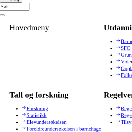
Hovedmeny
Utdanni
Barn
SFO
Grun
Vide
Oppl
Folk
Tall og forskning
Regelve
Forskning
Rege
Statistikk
Rege
Elevundersøkelsen
Tilsy
Foreldreundersøkelsen i barnehage