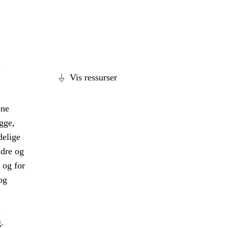
,
Vis ressurser
ene
gge,
delige
ldre og
 og for
og
a
.