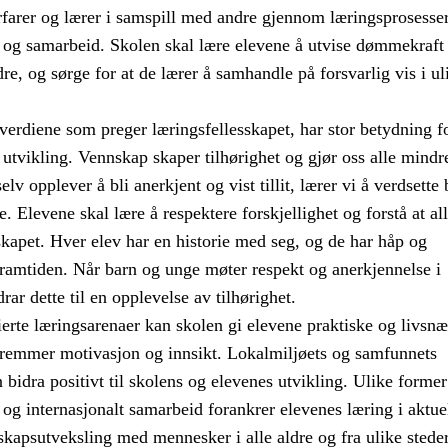
rfarer og lærer i samspill med andre gjennom læringsprosesser
g samarbeid. Skolen skal lære elevene å utvise dømmekraft 
re, og sørge for at de lærer å samhandle på forsvarlig vis i ul
erdiene som preger læringsfellesskapet, har stor betydning f
 utvikling. Vennskap skaper tilhørighet og gjør oss alle mindr
elv opplever å bli anerkjent og vist tillit, lærer vi å verdsette
e. Elevene skal lære å respektere forskjellighet og forstå at al
sskapet. Hver elev har en historie med seg, og de har håp og
framtiden. Når barn og unge møter respekt og anerkjennelse i
rar dette til en opplevelse av tilhørighet.
erte læringsarenaer kan skolen gi elevene praktiske og livsnæ
fremmer motivasjon og innsikt. Lokalmiljøets og samfunnets
bidra positivt til skolens og elevenes utvikling. Ulike former
t og internasjonalt samarbeid forankrer elevenes læring i aktue
kapsutveksling med mennesker i alle aldre og fra ulike steder