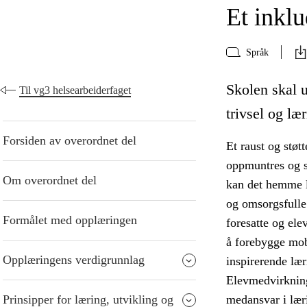
Et inkl
Språk
Skolen skal 
Til vg3 helsearbeiderfaget
trivsel og lær
Forsiden av overordnet del
Et raust og støt
oppmuntres og st
Om overordnet del
kan det hemme l
og omsorgsfulle
Formålet med opplæringen
foresatte og ele
å forebygge mob
Opplæringens verdigrunnlag
inspirerende læ
Elevmedvirkning
Prinsipper for læring, utvikling og
medansvar i lær