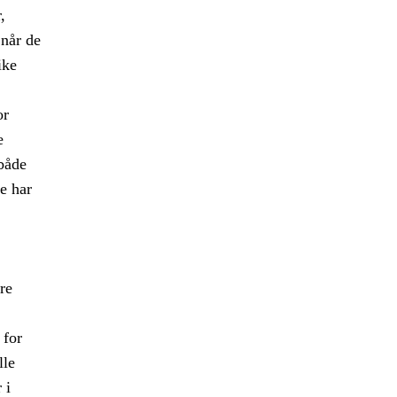
,
når de
ike
or
e
 både
le har
re
 for
lle
 i