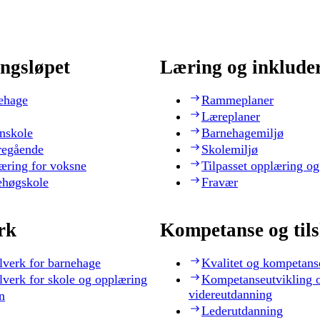
ngsløpet
Læring og inklude
ehage
Rammeplaner
Læreplaner
nskole
Barnehagemiljø
regående
Skolemiljø
æring for voksne
Tilpasset opplæring og
ehøgskole
Fravær
rk
Kompetanse og til
lverk for barnehage
Kvalitet og kompetans
lverk for skole og opplæring
Kompetanseutvikling 
videreutdanning
n
Lederutdanning