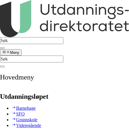
Meny
Hovedmeny
Utdanningsløpet
Barnehage
SFO
Grunnskole
Videregående