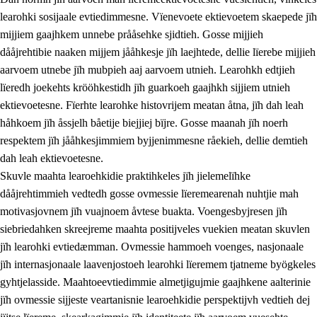
learohki sosijaale evtiedimmesne. Vïenevoete ektievoetem skaepede jïh
mijjiem gaajhkem unnebe prååsehke sjidtieh. Gosse mijjieh
dååjrehtibie naaken mijjem jååhkesje jïh laejhtede, dellie lïerebe mijjieh
aarvoem utnebe jïh mubpieh aaj aarvoem utnieh. Learohkh edtjieh
lïeredh joekehts krööhkestidh jïh guarkoeh gaajhkh sijjiem utnieh
ektievoetesne. Fïerhte learohke histovrijem meatan åtna, jïh dah leah
håhkoem jïh åssjelh båetije biejjiej bïjre. Gosse maanah jïh noerh
respektem jïh jååhkesjimmiem byjjenimmesne råekieh, dellie demtieh
dah leah ektievoetesne.
Skuvle maahta learoehkidie praktihkeles jïh jielemelïhke
dååjrehtimmieh vedtedh gosse ovmessie lïeremearenah nuhtjie mah
motivasjovnem jïh vuajnoem åvtese buakta. Voengesbyjresen jïh
siebriedahken skreejreme maahta positijveles vuekien meatan skuvlen
jïh learohki evtiedæmman. Ovmessie hammoeh voenges, nasjonaale
jïh internasjonaale laavenjostoeh learohki lïeremem tjatneme byögkeles
gyhtjelasside. Maahtoeevtiedimmie almetjigujmie gaajhkene aalterinie
jïh ovmessie sijjeste veartanisnie learoehkidie perspektijvh vedtieh dej