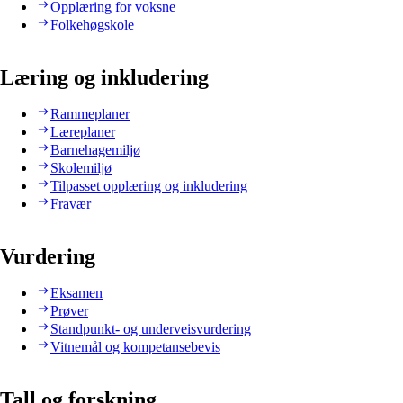
Opplæring for voksne
Folkehøgskole
Læring og inkludering
Rammeplaner
Læreplaner
Barnehagemiljø
Skolemiljø
Tilpasset opplæring og inkludering
Fravær
Vurdering
Eksamen
Prøver
Standpunkt- og underveisvurdering
Vitnemål og kompetansebevis
Tall og forskning