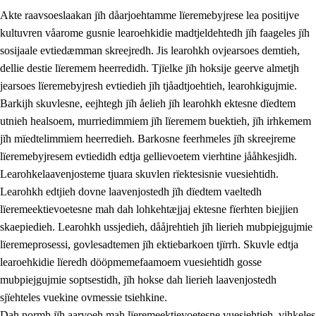
Akte raavsoeslaakan jïh dåarjoehtamme lïeremebyjrese lea positijve
kultuvren våarome gusnie learoehkidie madtjeldehtedh jïh faageles jïh
sosijaale evtiedæmman skreejredh. Jis learohkh ovjearsoes demtieh,
dellie destie lïeremem heerredidh. Tjïelke jïh hoksije geerve almetjh
jearsoes lïeremebyjresh evtiedieh jïh tjåadtjoehtieh, learohkigujmie.
Barkijh skuvlesne, eejhtegh jïh åelieh jïh learohkh ektesne dïedtem
utnieh healsoem, murriedimmiem jïh lïeremem buektieh, jïh irhkemem
jïh mïedtelimmiem heerredieh. Barkosne feerhmeles jïh skreejreme
3.
Prinsihph skuvlen rïektesisnie
lïeremebyjresem evtiedidh edtja gellievoetem vierhtine jååhkesjidh.
3.1
Feerhmeles lïeremebyjrese
Learohkelaavenjosteme tjuara skuvlen rïektesisnie vuesiehtidh.
Learohkh edtjieh dovne laavenjostedh jïh dïedtem vaeltedh
3.2
Ööhpehtimmie jïh sjïehtedamme lïerehtimmie
lïeremeektievoetesne mah dah lohkehtæjjaj ektesne fïerhten biejjien
3.3
Gåetie jïh skuvle laavenjostoeh
skaepiedieh. Learohkh ussjedieh, dååjrehtieh jïh lierieh mubpiejgujmie
lïeremeprosessi, govlesadtemen jïh ektiebarkoen tjïrrh. Skuvle edtja
3.4
Lïerehtimmie learoesïeltesne jïh barkoejielemisnie
learoehkidie lïeredh dööpmemefaamoem vuesiehtidh gosse
3.5
Profesjonsektievoete jïh skuvleevtiedimmie
mubpiejgujmie soptsestidh, jïh hokse dah lierieh laavenjostedh
sjïehteles vuekine ovmessie tsiehkine.
Dah normh jïh aarvoeh mah lïeremeektievoetesne vuesiehtieh, vihkeles