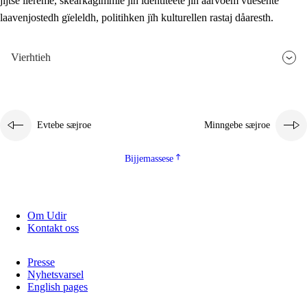
jïjtse lïereme, skearkagimmie jïh identiteete jïh aarvoem vuesehte
laavenjostedh gïeleldh, politihken jïh kulturellen rastaj dåaresth.
Vierhtieh
Evtebe sæjroe
Minngebe sæjroe
Bijjemassese
Om Udir
Kontakt oss
Presse
Nyhetsvarsel
English pages