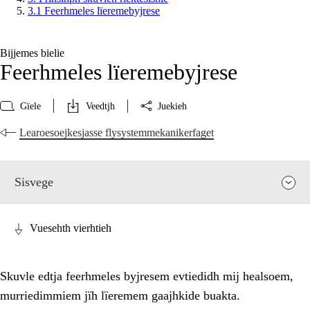
3.1 Feerhmeles lïeremebyjrese
Bijjemes bielie
Feerhmeles lïeremebyjrese
Gïele
Veedtjh
Juekieh
Learoesoejkesjasse flysystemmekanikerfaget
Sisvege
Vuesehth vierhtieh
Skuvle edtja feerhmeles byjresem evtiedidh mij healsoem,
murriedimmiem jïh lïeremem gaajhkide buakta.