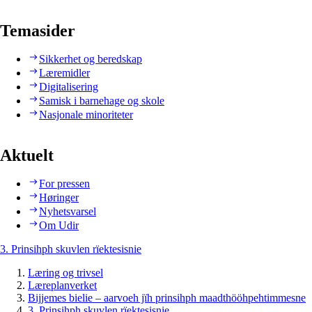
Temasider
Sikkerhet og beredskap
Læremidler
Digitalisering
Samisk i barnehage og skole
Nasjonale minoriteter
Aktuelt
For pressen
Høringer
Nyhetsvarsel
Om Udir
3. Prinsihph skuvlen rïektesisnie
Læring og trivsel
Læreplanverket
Bijjemes bielie – aarvoeh jïh prinsihph maadthööhpehtimmesne
3. Prinsihph skuvlen rïektesisnie