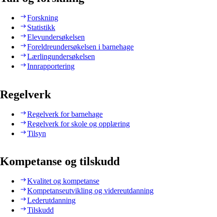
Forskning
Statistikk
Elevundersøkelsen
Foreldreundersøkelsen i barnehage
Lærlingundersøkelsen
Innrapportering
Regelverk
Regelverk for barnehage
Regelverk for skole og opplæring
Tilsyn
Kompetanse og tilskudd
Kvalitet og kompetanse
Kompetanseutvikling og videreutdanning
Lederutdanning
Tilskudd