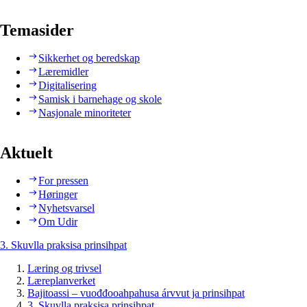
Temasider
Sikkerhet og beredskap
Læremidler
Digitalisering
Samisk i barnehage og skole
Nasjonale minoriteter
Aktuelt
For pressen
Høringer
Nyhetsvarsel
Om Udir
3. Skuvlla praksisa prinsihpat
Læring og trivsel
Læreplanverket
Bajitoassi – vuođđooahpahusa árvvut ja prinsihpat
3. Skuvlla praksisa prinsihpat