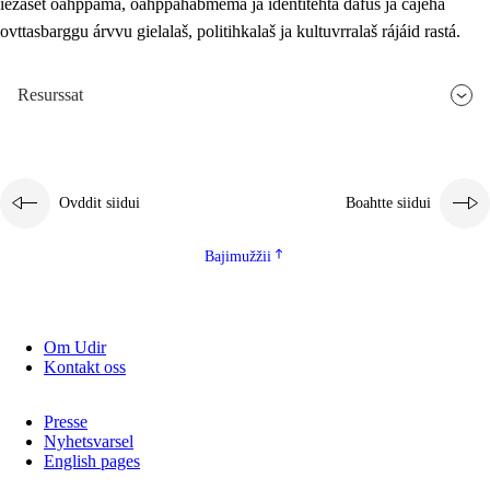
iežaset oahppama, oahppahábmema ja identitehta dáfus ja čájeha
ovttasbarggu árvvu gielalaš, politihkalaš ja kultuvrralaš rájáid rastá.
Resurssat
Ovddit siidui
Boahtte siidui
Bajimužžii
Om Udir
Kontakt oss
Presse
Nyhetsvarsel
English pages