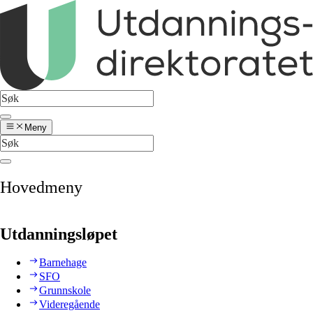
Meny
Hovedmeny
Utdanningsløpet
Barnehage
SFO
Grunnskole
Videregående