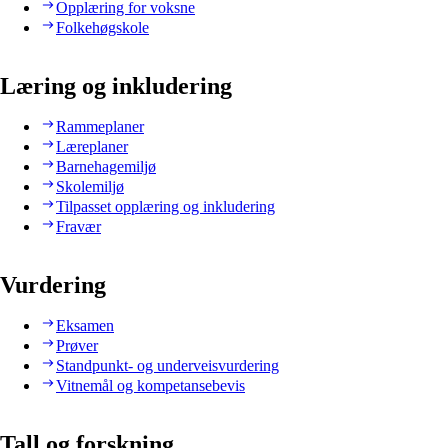
Opplæring for voksne
Folkehøgskole
Læring og inkludering
Rammeplaner
Læreplaner
Barnehagemiljø
Skolemiljø
Tilpasset opplæring og inkludering
Fravær
Vurdering
Eksamen
Prøver
Standpunkt- og underveisvurdering
Vitnemål og kompetansebevis
Tall og forskning