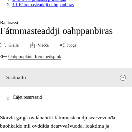
3.1 Fátmmasteaddji oahppanbiras
Bajitoassi
Fátmmasteaddji oahppanbiras
Giella
Viečča
Juoge
Oahppoplánii fremmedspråk
Sisdoallu
Čájet resurssaid
Skuvla galgá ovdánahttit fátmmasteaddji searvevuođa
buohkaide mii ovddida dearvvašvuođa, loaktima ja