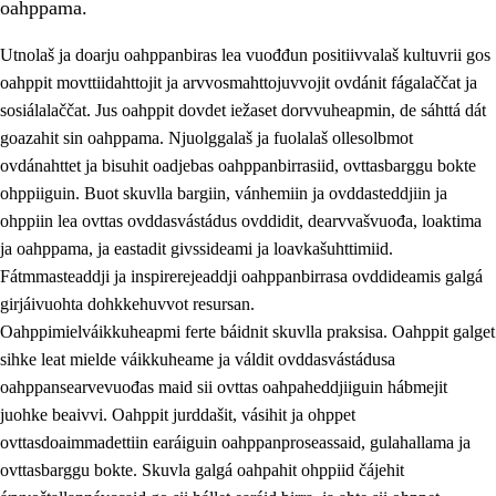
oahppama.
Utnolaš ja doarju oahppanbiras lea vuođđun positiivvalaš kultuvrii gos
oahppit movttiidahttojit ja arvvosmahttojuvvojit ovdánit fágalaččat ja
sosiálalaččat. Jus oahppit dovdet iežaset dorvvuheapmin, de sáhttá dát
goazahit sin oahppama. Njuolggalaš ja fuolalaš ollesolbmot
ovdánahttet ja bisuhit oadjebas oahppanbirrasiid, ovttasbarggu bokte
ohppiiguin. Buot skuvlla bargiin, vánhemiin ja ovddasteddjiin ja
ohppiin lea ovttas ovddasvástádus ovddidit, dearvvašvuođa, loaktima
3.
Skuvlla praksisa prinsihpat
ja oahppama, ja eastadit givssideami ja loavkašuhttimiid.
3.1
Fátmmasteaddji oahppanbiras
Fátmmasteaddji ja inspirerejeaddji oahppanbirrasa ovddideamis galgá
girjáivuohta dohkkehuvvot resursan.
3.2
Oahpaheapmi ja heivehuvvon oahpahus
Oahppimielváikkuheapmi ferte báidnit skuvlla praksisa. Oahppit galget
3.3
Ovttasbargu ruovttu ja skuvlla gaskka
sihke leat mielde váikkuheame ja váldit ovddasvástádusa
oahppansearvevuođas maid sii ovttas oahpaheddjiiguin hábmejit
3.4
Oahpahus oahppofitnodagas ja bargoeallimis
juohke beaivvi. Oahppit jurddašit, vásihit ja ohppet
3.5
Profešuvdnasearvevuohta ja skuvlaovdáneapmi
ovttasdoaimmadettiin earáiguin oahppanproseassaid, gulahallama ja
ovttasbarggu bokte. Skuvla galgá oahpahit ohppiid čájehit