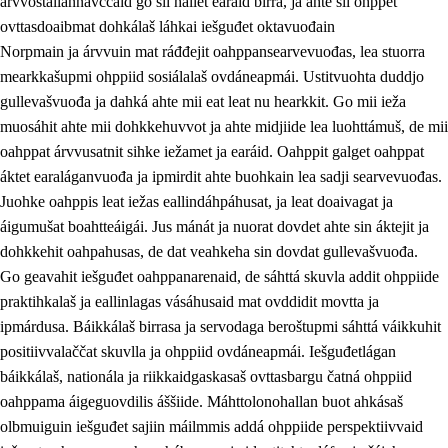
árvvoštallannávccaid go sii hállet earáid birra, ja ahte sii ohppet
ovttasdoaibmat dohkálaš láhkai iešguđet oktavuođain
Norpmain ja árvvuin mat ráđđejit oahppansearvevuođas, lea stuorra
mearkkašupmi ohppiid sosiálalaš ovdáneapmái. Ustitvuohta duddjo
gullevašvuođa ja dahká ahte mii eat leat nu hearkkit. Go mii ieža
muosáhit ahte mii dohkkehuvvot ja ahte midjiide lea luohttámuš, de mii
oahppat árvvusatnit sihke iežamet ja earáid. Oahppit galget oahppat
áktet earaláganvuođa ja ipmirdit ahte buohkain lea sadji searvevuođas.
Juohke oahppis leat iežas eallindáhpáhusat, ja leat doaivagat ja
áigumušat boahtteáigái. Jus mánát ja nuorat dovdet ahte sin áktejit ja
dohkkehit oahpahusas, de dat veahkeha sin dovdat gullevašvuođa.
Go geavahit iešguđet oahppanarenaid, de sáhttá skuvla addit ohppiide
praktihkalaš ja eallinlagas vásáhusaid mat ovddidit movtta ja
ipmárdusa. Báikkálaš birrasa ja servodaga beroštupmi sáhttá váikkuhit
positiivvalaččat skuvlla ja ohppiid ovdáneapmái. Iešguđetlágan
báikkálaš, nationála ja riikkaidgaskasaš ovttasbargu čatná ohppiid
oahppama áigeguovdilis áššiide. Máhttolonohallan buot ahkásaš
olbmuiguin iešguđet sajiin máilmmis addá ohppiide perspektiivvaid