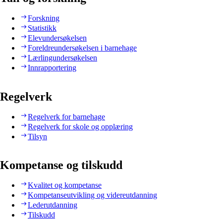
Forskning
Statistikk
Elevundersøkelsen
Foreldreundersøkelsen i barnehage
Lærlingundersøkelsen
Innrapportering
Regelverk
Regelverk for barnehage
Regelverk for skole og opplæring
Tilsyn
Kompetanse og tilskudd
Kvalitet og kompetanse
Kompetanseutvikling og videreutdanning
Lederutdanning
Tilskudd