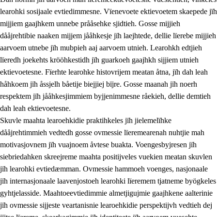
learohki sosijaale evtiedimmesne. Vïenevoete ektievoetem skaepede jïh
mijjiem gaajhkem unnebe prååsehke sjidtieh. Gosse mijjieh
dååjrehtibie naaken mijjem jååhkesje jïh laejhtede, dellie lïerebe mijjieh
aarvoem utnebe jïh mubpieh aaj aarvoem utnieh. Learohkh edtjieh
lïeredh joekehts krööhkestidh jïh guarkoeh gaajhkh sijjiem utnieh
ektievoetesne. Fïerhte learohke histovrijem meatan åtna, jïh dah leah
håhkoem jïh åssjelh båetije biejjiej bïjre. Gosse maanah jïh noerh
respektem jïh jååhkesjimmiem byjjenimmesne råekieh, dellie demtieh
dah leah ektievoetesne.
Skuvle maahta learoehkidie praktihkeles jïh jielemelïhke
dååjrehtimmieh vedtedh gosse ovmessie lïeremearenah nuhtjie mah
motivasjovnem jïh vuajnoem åvtese buakta. Voengesbyjresen jïh
siebriedahken skreejreme maahta positijveles vuekien meatan skuvlen
jïh learohki evtiedæmman. Ovmessie hammoeh voenges, nasjonaale
jïh internasjonaale laavenjostoeh learohki lïeremem tjatneme byögkeles
gyhtjelasside. Maahtoeevtiedimmie almetjigujmie gaajhkene aalterinie
jïh ovmessie sijjeste veartanisnie learoehkidie perspektijvh vedtieh dej