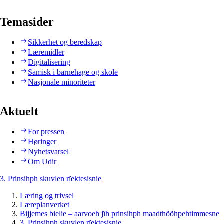
Temasider
Sikkerhet og beredskap
Læremidler
Digitalisering
Samisk i barnehage og skole
Nasjonale minoriteter
Aktuelt
For pressen
Høringer
Nyhetsvarsel
Om Udir
3. Prinsihph skuvlen rïektesisnie
Læring og trivsel
Læreplanverket
Bijjemes bielie – aarvoeh jïh prinsihph maadthööhpehtimmesne
3. Prinsihph skuvlen rïektesisnie