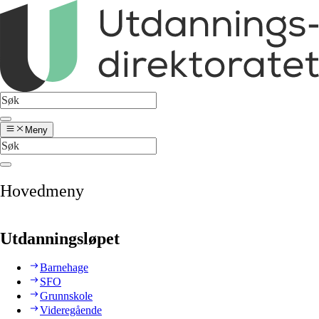
Meny
Hovedmeny
Utdanningsløpet
Barnehage
SFO
Grunnskole
Videregående