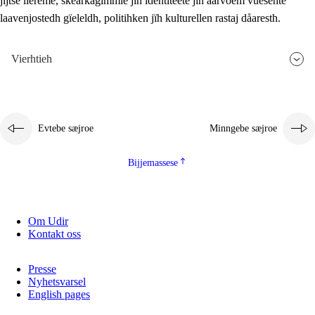
jïjtse lïereme, skearkagimmie jïh identiteete jïh aarvoem vuesehte
laavenjostedh gïeleldh, politihken jïh kulturellen rastaj dåaresth.
Vierhtieh
Evtebe sæjroe
Minngebe sæjroe
Bijjemassese
Om Udir
Kontakt oss
Presse
Nyhetsvarsel
English pages