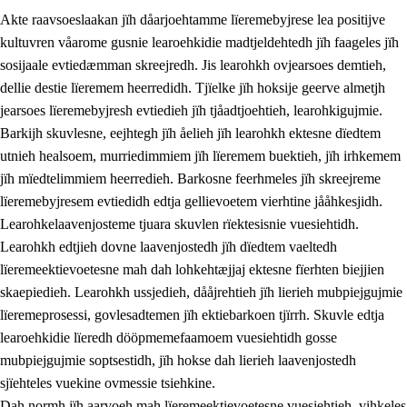
Akte raavsoeslaakan jïh dåarjoehtamme lïeremebyjrese lea positijve
kultuvren våarome gusnie learoehkidie madtjeldehtedh jïh faageles jïh
sosijaale evtiedæmman skreejredh. Jis learohkh ovjearsoes demtieh,
dellie destie lïeremem heerredidh. Tjïelke jïh hoksije geerve almetjh
jearsoes lïeremebyjresh evtiedieh jïh tjåadtjoehtieh, learohkigujmie.
Barkijh skuvlesne, eejhtegh jïh åelieh jïh learohkh ektesne dïedtem
utnieh healsoem, murriedimmiem jïh lïeremem buektieh, jïh irhkemem
jïh mïedtelimmiem heerredieh. Barkosne feerhmeles jïh skreejreme
3.
Prinsihph skuvlen rïektesisnie
lïeremebyjresem evtiedidh edtja gellievoetem vierhtine jååhkesjidh.
3.1
Feerhmeles lïeremebyjrese
Learohkelaavenjosteme tjuara skuvlen rïektesisnie vuesiehtidh.
Learohkh edtjieh dovne laavenjostedh jïh dïedtem vaeltedh
3.2
Ööhpehtimmie jïh sjïehtedamme lïerehtimmie
lïeremeektievoetesne mah dah lohkehtæjjaj ektesne fïerhten biejjien
3.3
Gåetie jïh skuvle laavenjostoeh
skaepiedieh. Learohkh ussjedieh, dååjrehtieh jïh lierieh mubpiejgujmie
lïeremeprosessi, govlesadtemen jïh ektiebarkoen tjïrrh. Skuvle edtja
3.4
Lïerehtimmie learoesïeltesne jïh barkoejielemisnie
learoehkidie lïeredh dööpmemefaamoem vuesiehtidh gosse
3.5
Profesjonsektievoete jïh skuvleevtiedimmie
mubpiejgujmie soptsestidh, jïh hokse dah lierieh laavenjostedh
sjïehteles vuekine ovmessie tsiehkine.
Dah normh jïh aarvoeh mah lïeremeektievoetesne vuesiehtieh, vihkeles