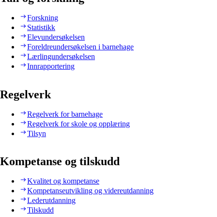
Forskning
Statistikk
Elevundersøkelsen
Foreldreundersøkelsen i barnehage
Lærlingundersøkelsen
Innrapportering
Regelverk
Regelverk for barnehage
Regelverk for skole og opplæring
Tilsyn
Kompetanse og tilskudd
Kvalitet og kompetanse
Kompetanseutvikling og videreutdanning
Lederutdanning
Tilskudd