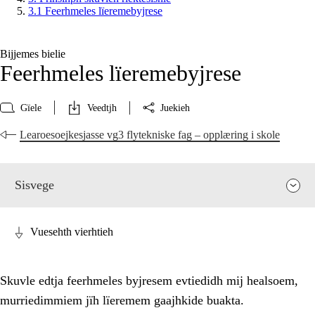
3.1 Feerhmeles lïeremebyjrese
Bijjemes bielie
Feerhmeles lïeremebyjrese
Gïele
Veedtjh
Juekieh
Learoesoejkesjasse vg3 flytekniske fag – opplæring i skole
Sisvege
Vuesehth vierhtieh
Skuvle edtja feerhmeles byjresem evtiedidh mij healsoem,
murriedimmiem jïh lïeremem gaajhkide buakta.