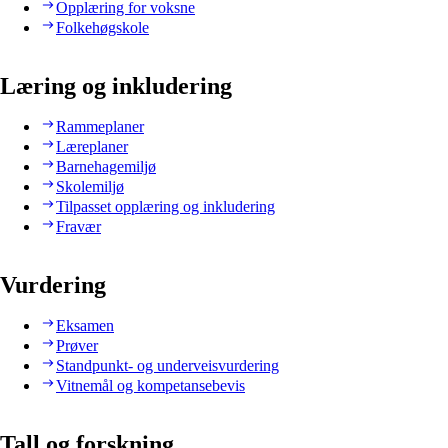
Opplæring for voksne
Folkehøgskole
Læring og inkludering
Rammeplaner
Læreplaner
Barnehagemiljø
Skolemiljø
Tilpasset opplæring og inkludering
Fravær
Vurdering
Eksamen
Prøver
Standpunkt- og underveisvurdering
Vitnemål og kompetansebevis
Tall og forskning