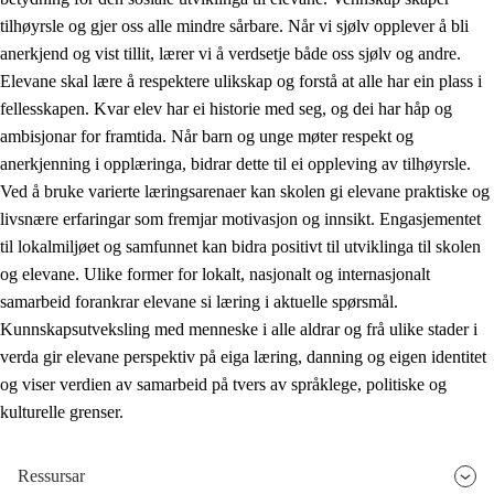
tilhøyrsle og gjer oss alle mindre sårbare. Når vi sjølv opplever å bli
anerkjend og vist tillit, lærer vi å verdsetje både oss sjølv og andre.
Elevane skal lære å respektere ulikskap og forstå at alle har ein plass i
fellesskapen. Kvar elev har ei historie med seg, og dei har håp og
ambisjonar for framtida. Når barn og unge møter respekt og
anerkjenning i opplæringa, bidrar dette til ei oppleving av tilhøyrsle.
Ved å bruke varierte læringsarenaer kan skolen gi elevane praktiske og
livsnære erfaringar som fremjar motivasjon og innsikt. Engasjementet
til lokalmiljøet og samfunnet kan bidra positivt til utviklinga til skolen
og elevane. Ulike former for lokalt, nasjonalt og internasjonalt
samarbeid forankrar elevane si læring i aktuelle spørsmål.
Kunnskapsutveksling med menneske i alle aldrar og frå ulike stader i
verda gir elevane perspektiv på eiga læring, danning og eigen identitet
og viser verdien av samarbeid på tvers av språklege, politiske og
kulturelle grenser.
Ressursar