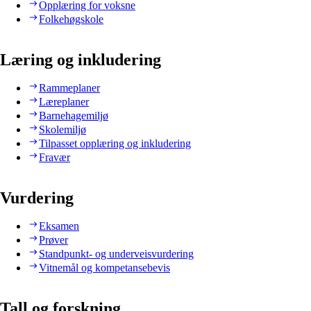
Opplæring for voksne
Folkehøgskole
Læring og inkludering
Rammeplaner
Læreplaner
Barnehagemiljø
Skolemiljø
Tilpasset opplæring og inkludering
Fravær
Vurdering
Eksamen
Prøver
Standpunkt- og underveisvurdering
Vitnemål og kompetansebevis
Tall og forskning