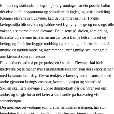
Eit raust og støttande læringsmiljø er grunnlaget for ein positiv kultur
der elevane blir oppmuntra og stimulerte til fagleg og sosial utvikling.
Kjenner elevane seg utrygge, kan det hemme læringa. Trygge
læringsmiljø blir utvikla og haldne ved lag av tydelege og omsorgsfulle
vaksne, i samarbeid med elevane. Dei tilsette på skolen, foreldre og
føresette og elevane har saman ansvar for å fremje helse, trivsel og
læring, og for å førebyggje mobbing og krenkingar. I arbeidet med å
utvikle eit inkluderande og inspirerande læringsmiljø skal mangfald
3.
Prinsipp for praksisen i skolen
anerkjennast som ein ressurs.
3.1
Eit inkluderande læringsmiljø
Elevmedverknad må prege praksisen i skolen. Elevane skal både
medverke og ta medansvar i læringsfellesskapen som dei skaper saman
3.2
Undervisning og tilpassa opplæring
med lærarane kvar dag. Elevar tenkjer, erfarer og lærer i samspel med
3.3
Samarbeid mellom heim og skole
andre gjennom læringsprosessar, kommunikasjon og samarbeid.
Skolen skal lære elevane å utvise dømmekraft når dei ytrar seg om
3.4
Opplæring i lærebedrift og arbeidsliv
andre, og sørgje for at dei lærer å samhandle på forsvarleg vis i ulike
3.5
Profesjonsfellesskap og skoleutvikling
samanhengar.
Dei normene og verdiane som pregar læringsfellesskapen, har stor
betydning for den sosiale utviklinga til elevane. Vennskap skaper