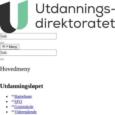
Meny
Hovedmeny
Utdanningsløpet
Barnehage
SFO
Grunnskole
Videregående