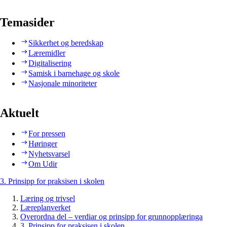
Temasider
Sikkerhet og beredskap
Læremidler
Digitalisering
Samisk i barnehage og skole
Nasjonale minoriteter
Aktuelt
For pressen
Høringer
Nyhetsvarsel
Om Udir
3. Prinsipp for praksisen i skolen
Læring og trivsel
Læreplanverket
Overordna del – verdiar og prinsipp for grunnopplæringa
3. Prinsipp for praksisen i skolen