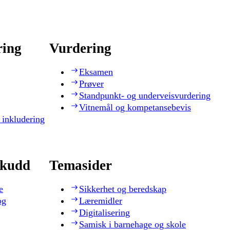
ring
Vurdering
Eksamen
Prøver
Standpunkt- og underveisvurdering
Vitnemål og kompetansebevis
 inkludering
skudd
Temasider
e
Sikkerhet og beredskap
og
Læremidler
Digitalisering
Samisk i barnehage og skole