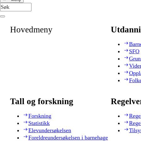
Hovedmeny
Utdanni
Barn
SFO
Grun
Vide
Oppl
Folk
Tall og forskning
Regelve
Forskning
Rege
Statistikk
Rege
Elevundersøkelsen
Tilsy
Foreldreundersøkelsen i barnehage