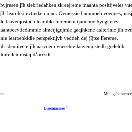
byjresen jïh siebriedahken skreejreme maahta positijveles vu
 jïh learohki evtiedæmman. Ovmessie hammoeh voenges, nasj
aale laavenjostoeh learohki lïeremem tjatneme byögkeles
Maahtoeevtiedimmie almetjigujmie gaajhkene aalterinie jïh ov
snie learoehkidie perspektijvh vedtieh dej jïjtse lïereme,
h identiteete jïh aarvoem vuesehte laavenjostedh gïeleldh,
lturellen rastaj dåaresth.
roe
Minngebe sæjro
Bijjemassese