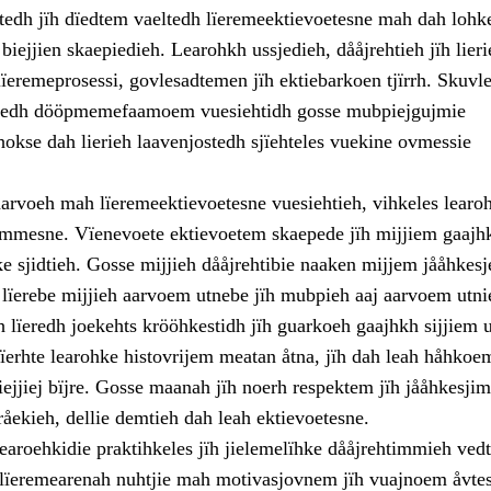
tedh jïh dïedtem vaeltedh lïeremeektievoetesne mah dah lohke
 biejjien skaepiedieh. Learohkh ussjedieh, dååjrehtieh jïh lieri
ïeremeprosessi, govlesadtemen jïh ektiebarkoen tjïrrh. Skuvle
ïeredh dööpmemefaamoem vuesiehtidh gosse mubpiejgujmie
 hokse dah lierieh laavenjostedh sjïehteles vuekine ovmessie
arvoeh mah lïeremeektievoetesne vuesiehtieh, vihkeles learo
dimmesne. Vïenevoete ektievoetem skaepede jïh mijjiem gaaj
 sjidtieh. Gosse mijjieh dååjrehtibie naaken mijjem jååhkesje
e lïerebe mijjieh aarvoem utnebe jïh mubpieh aaj aarvoem utni
 lïeredh joekehts krööhkestidh jïh guarkoeh gaajhkh sijjiem 
ïerhte learohke histovrijem meatan åtna, jïh dah leah håhkoem
biejjiej bïjre. Gosse maanah jïh noerh respektem jïh jååhkesj
åekieh, dellie demtieh dah leah ektievoetesne.
earoehkidie praktihkeles jïh jielemelïhke dååjrehtimmieh ved
lïeremearenah nuhtjie mah motivasjovnem jïh vuajnoem åvte