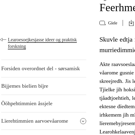
Feerhme
Gïele
Skuvle edtja
Learoesoejkesjasse ideer og praktisk
forskning
murriedimmie
Akte raavsoesla
Forsiden overordnet del - sørsamisk
våarome gusnie 
skreejredh. Jis 
Bijjemes bielien bïjre
Tjïelke jïh hoks
tjåadtjoehtieh, 
Ööhpehtimmien åssjele
ektesne dïedtem
irhkemem jïh mï
Lïerehtimmien aarvoevåarome
lïeremebyjresem 
Learohkelaavenj