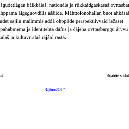
šguđetlágan báikkálaš, nationála ja riikkaidgaskasaš ovttasba
ahppama áigeguovdilis áššiide. Máhttolonohallan buot ahkása
uđet sajiin máilmmis addá ohppiide perspektiivvaid iežaset
ahábmema ja identitehta dáfus ja čájeha ovttasbarggu árvvu
kalaš ja kultuvrralaš rájáid rastá.
ui
Boahtte siidu
Bajimužžii