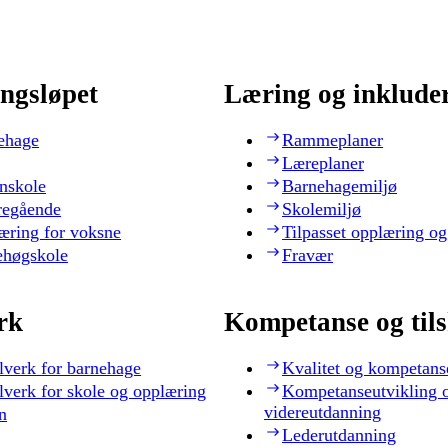
ngsløpet
Læring og inklude
ehage
Rammeplaner
Læreplaner
nskole
Barnehagemiljø
regående
Skolemiljø
æring for voksne
Tilpasset opplæring og
ehøgskole
Fravær
rk
Kompetanse og til
lverk for barnehage
Kvalitet og kompetans
lverk for skole og opplæring
Kompetanseutvikling 
videreutdanning
n
Lederutdanning