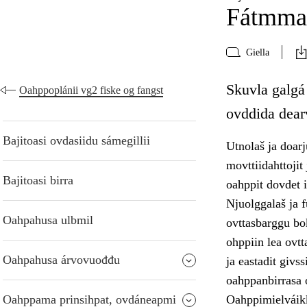
Fátmmas
Giella
Skuvla galgá
Oahppoplánii vg2 fiske og fangst
ovddida dear
Bajitoasi ovdasiidu sámegillii
Utnolaš ja doarj
movttiidahttojit
Bajitoasi birra
oahppit dovdet 
Njuolggalaš ja f
Oahpahusa ulbmil
ovttasbarggu bok
ohppiin lea ovt
Oahpahusa árvovuođđu
ja eastadit givs
oahppanbirrasa 
Oahppama prinsihpat, ovdáneapmi
Oahppimielváikk