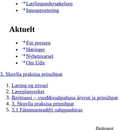
Lærlingundersøkelsen
Innrapportering
Aktuelt
For pressen
Høringer
Nyhetsvarsel
Om Udir
3. Skuvlla praksisa prinsihpat
Læring og trivsel
Læreplanverket
Bajitoassi – vuođđooahpahusa árvvut ja prinsihpat
3. Skuvlla praksisa prinsihpat
3.1 Fátmmasteaddji oahppanbiras
Bajitoassi