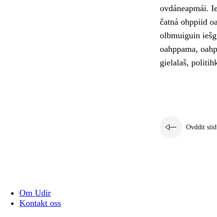
ovdáneapmái. Ie
čatná ohppiid o
olbmuiguin iešg
oahppama, oahpp
gielalaš, politih
Ovddit siid
Om Udir
Kontakt oss