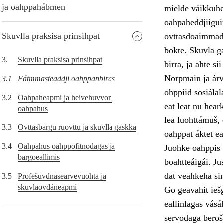
ja oahppahábmen
mielde váikkuhe
oahpaheddjiiguin
Skuvlla praksisa prinsihpat
ovttasdoaimmade
bokte. Skuvla ga
3.
Skuvlla praksisa prinsihpat
birra, ja ahte s
Norpmain ja árv
3.1
Fátmmasteaddji oahppanbiras
ohppiid sosiála
3.2
Oahpaheapmi ja heivehuvvon
eat leat nu hear
oahpahus
lea luohttámuš, 
3.3
Ovttasbargu ruovttu ja skuvlla gaskka
oahppat áktet ea
3.4
Oahpahus oahppofitnodagas ja
Juohke oahppis l
bargoeallimis
boahtteáigái. Ju
dat veahkeha si
3.5
Profešuvdnasearvevuohta ja
skuvlaovdáneapmi
Go geavahit iešg
eallinlagas vásá
servodaga berošt