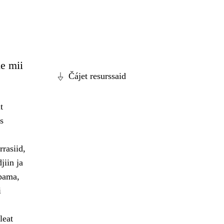
e mii
Čájet resurssaid
t
s
rasiid,
jiin ja
ppama,
i
leat