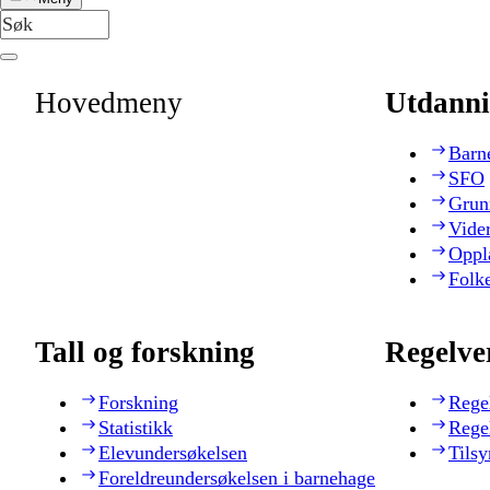
Hovedmeny
Utdanni
Barn
SFO
Grun
Vide
Oppl
Folk
Tall og forskning
Regelve
Forskning
Rege
Statistikk
Rege
Elevundersøkelsen
Tilsy
Foreldreundersøkelsen i barnehage