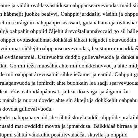
ame ja váldit ovddasvástádusa oahppansearvevuođas maid sii
 hábmejit juohke beaivvi. Oahppit jurddašit, vásihit ja ohppe
ttiin earáiguin oahppanproseassaid, gulahallama ja ovttasba
lgá oahpahit ohppiid čájehit árvvoštallannávccaid go sii hálle
ii ohppet ovttasdoaibmat dohkálaš láhkai iešguđet oktavuođain
vuin mat ráđđejit oahppansearvevuođas, lea stuorra mearkka
laš ovdáneapmái. Ustitvuohta duddjo gullevašvuođa ja dahká a
kkit. Go mii ieža muosáhit ahte mii dohkkehuvvot ja ahte midj
de mii oahppat árvvusatnit sihke iežamet ja earáid. Oahppit g
raláganvuođa ja ipmirdit ahte buohkain lea sadji searvevuođa
eat iežas eallindáhpáhusat, ja leat doaivagat ja áigumušat
s mánát ja nuorat dovdet ahte sin áktejit ja dohkkehit oahpahu
n dovdat gullevašvuođa.
uđet oahppanarenaid, de sáhttá skuvla addit ohppiide praktih
husaid mat ovddidit movtta ja ipmárdusa. Báikkálaš birrasa ja
upmi sáhttá váikkuhit positiivvalaččat skuvlla ja ohppiid