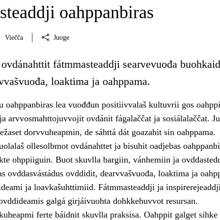
teaddji oahppanbiras
Viečča
Juoge
 ovdánahttit fátmmasteaddji searvevuođa buohkaid
vvašvuođa, loaktima ja oahppama.
u oahppanbiras lea vuođđun positiivvalaš kultuvrii gos oahppi
 ja arvvosmahttojuvvojit ovdánit fágalaččat ja sosiálalaččat. Ju
iežaset dorvvuheapmin, de sáhttá dát goazahit sin oahppama.
uolalaš ollesolbmot ovdánahttet ja bisuhit oadjebas oahppanbir
te ohppiiguin. Buot skuvlla bargiin, vánhemiin ja ovddastedd
tas ovddasvástádus ovddidit, dearvvašvuođa, loaktima ja oah
sideami ja loavkašuhttimiid. Fátmmasteaddji ja inspirerejeaddj
ovddideamis galgá girjáivuohta dohkkehuvvot resursan.
uheapmi ferte báidnit skuvlla praksisa. Oahppit galget sihke 