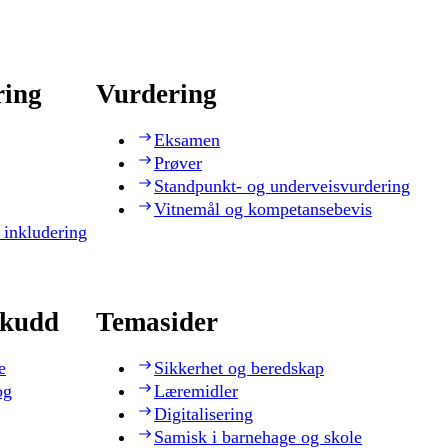
ring
Vurdering
Eksamen
Prøver
Standpunkt- og underveisvurdering
Vitnemål og kompetansebevis
 inkludering
skudd
Temasider
e
Sikkerhet og beredskap
og
Læremidler
Digitalisering
Samisk i barnehage og skole