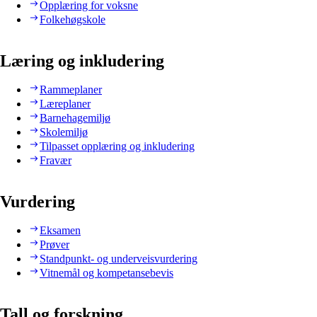
Opplæring for voksne
Folkehøgskole
Læring og inkludering
Rammeplaner
Læreplaner
Barnehagemiljø
Skolemiljø
Tilpasset opplæring og inkludering
Fravær
Vurdering
Eksamen
Prøver
Standpunkt- og underveisvurdering
Vitnemål og kompetansebevis
Tall og forskning