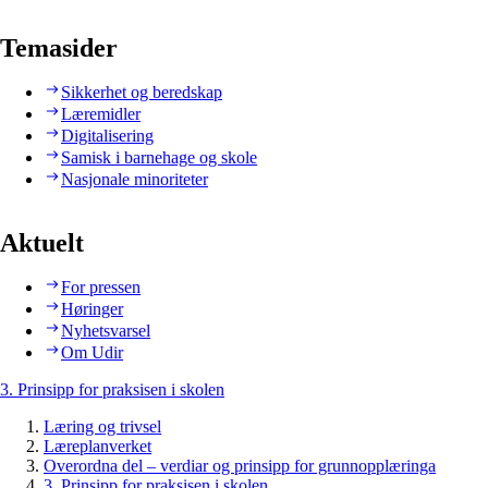
Temasider
Sikkerhet og beredskap
Læremidler
Digitalisering
Samisk i barnehage og skole
Nasjonale minoriteter
Aktuelt
For pressen
Høringer
Nyhetsvarsel
Om Udir
3. Prinsipp for praksisen i skolen
Læring og trivsel
Læreplanverket
Overordna del – verdiar og prinsipp for grunnopplæringa
3. Prinsipp for praksisen i skolen