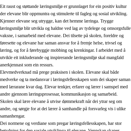
Eit raust og støttande læringsmiljø er grunnlaget for ein positiv kultur
der elevane blir oppmuntra og stimulerte til fagleg og sosial utvikling.
Kjenner elevane seg utrygge, kan det hemme læringa. Trygge
læringsmiljø blir utvikla og haldne ved lag av tydelege og omsorgsfulle
vaksne, i samarbeid med elevane. Dei tilsette på skolen, foreldre og
føresette og elevane har saman ansvar for å fremje helse, trivsel og
læring, og for å førebyggje mobbing og krenkingar. I arbeidet med å
utvikle eit inkluderande og inspirerande læringsmiljø skal mangfald
3.
Prinsipp for praksisen i skolen
anerkjennast som ein ressurs.
3.1
Eit inkluderande læringsmiljø
Elevmedverknad må prege praksisen i skolen. Elevane skal både
medverke og ta medansvar i læringsfellesskapen som dei skaper saman
3.2
Undervisning og tilpassa opplæring
med lærarane kvar dag. Elevar tenkjer, erfarer og lærer i samspel med
3.3
Samarbeid mellom heim og skole
andre gjennom læringsprosessar, kommunikasjon og samarbeid.
Skolen skal lære elevane å utvise dømmekraft når dei ytrar seg om
3.4
Opplæring i lærebedrift og arbeidsliv
andre, og sørgje for at dei lærer å samhandle på forsvarleg vis i ulike
3.5
Profesjonsfellesskap og skoleutvikling
samanhengar.
Dei normene og verdiane som pregar læringsfellesskapen, har stor
betydning for den sosiale utviklinga til elevane. Vennskap skaper