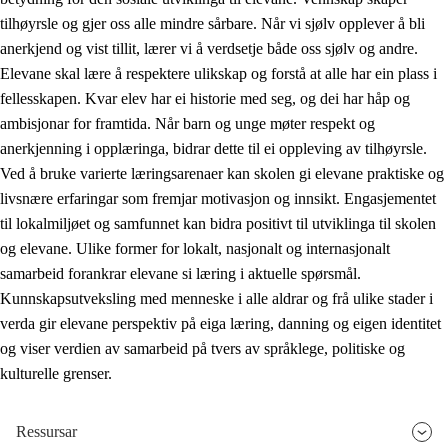
tilhøyrsle og gjer oss alle mindre sårbare. Når vi sjølv opplever å bli
anerkjend og vist tillit, lærer vi å verdsetje både oss sjølv og andre.
Elevane skal lære å respektere ulikskap og forstå at alle har ein plass i
fellesskapen. Kvar elev har ei historie med seg, og dei har håp og
ambisjonar for framtida. Når barn og unge møter respekt og
anerkjenning i opplæringa, bidrar dette til ei oppleving av tilhøyrsle.
Ved å bruke varierte læringsarenaer kan skolen gi elevane praktiske og
livsnære erfaringar som fremjar motivasjon og innsikt. Engasjementet
til lokalmiljøet og samfunnet kan bidra positivt til utviklinga til skolen
og elevane. Ulike former for lokalt, nasjonalt og internasjonalt
samarbeid forankrar elevane si læring i aktuelle spørsmål.
Kunnskapsutveksling med menneske i alle aldrar og frå ulike stader i
verda gir elevane perspektiv på eiga læring, danning og eigen identitet
og viser verdien av samarbeid på tvers av språklege, politiske og
kulturelle grenser.
Ressursar