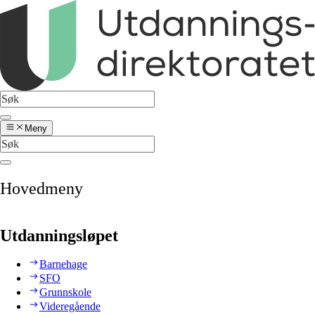
Meny
Hovedmeny
Utdanningsløpet
Barnehage
SFO
Grunnskole
Videregående