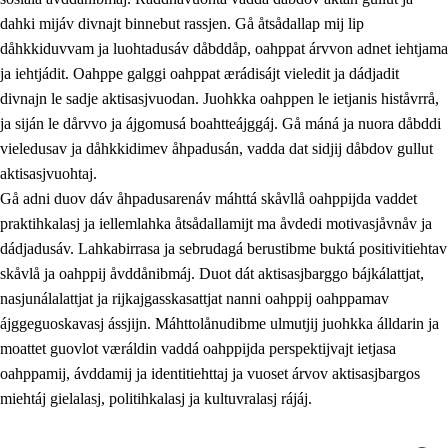
dahki mijáv divnajt binnebut rassjen. Gå åtsådallap mij lip
dåhkkiduvvam ja luohtadusáv dåbddåp, oahppat árvvon adnet iehtjama
ja iehtjádit. Oahppe galggi oahppat ærádisájt vieledit ja dádjadit
divnajn le sadje aktisasjvuodan. Juohkka oahppen le ietjanis histåvrrå,
ja siján le dårvvo ja ájgomusá boahtteájggáj. Gå máná ja nuora dåbddi
vieledusav ja dåhkkidimev åhpadusán, vadda dat sidjij dåbdov gullut
aktisasjvuohtaj.
Gå adni duov dáv åhpadusarenáv máhttá skåvllå oahppijda vaddet
praktihkalasj ja iellemlahka åtsådallamijt ma åvdedi motivasjåvnåv ja
dádjadusáv. Lahkabirrasa ja sebrudagá berustibme buktá positivitiehtav
skåvlå ja oahppij åvddånibmáj. Duot dát aktisasjbarggo bájkálattjat,
nasjunálalattjat ja rijkajgasskasattjat nanni oahppij oahppamav
ájggeguoskavasj ássjijn. Máhttolånudibme ulmutjij juohkka álldarin ja
moattet guovlot væráldin vaddá oahppijda perspektijvajt ietjasa
oahppamij, ávddamij ja identitiehttaj ja vuoset árvov aktisasjbargos
miehtáj gielalasj, politihkalasj ja kultuvralasj rájáj.