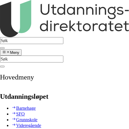
Meny
Hovedmeny
Utdanningsløpet
Barnehage
SFO
Grunnskole
Videregående