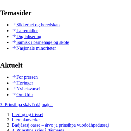
Temasider
Sikkerhet og beredskap
Læremidler
Digitalisering
Samisk i barnehage og skole
Nasjonale minoriteter
Aktuelt
For pressen
Høringer
Nyhetsvarsel
Om Udir
3. Prinsihpa skåvlå dåjmajda
Læring og trivsel
Læreplanverket
Badjásasj oasse – árvo ja prinsihpa vuodoåhpadussaj
3. Prinsihpa skåvlå dåjmajda