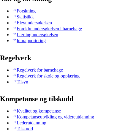
Forskning
Statistikk
Elevundersøkelsen
Foreldreundersøkelsen i barnehage
Lærlingundersøkelsen
Innrapportering
Regelverk
Regelverk for barnehage
Regelverk for skole og opplæring
Tilsyn
Kompetanse og tilskudd
Kvalitet og kompetanse
Kompetanseutvikling og videreutdanning
Lederutdanning
Tilskudd