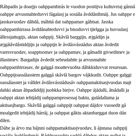
Ráhpadis ja doarjjo oahppambirás le vuodon positijva kultuvrraj gånnå
oahppe arvusmahteduvvi fágalasj ja sosiála åvddånibmáj. Jus oahppe e
jasskavuodav dåbdå, máhttá dat oahppamav gåhtsat. Jasska
oahppambirrasa åvddånahteduvvi ja bisoduvvi tjielgga ja huvsulasj
ållessjattugijs, aktan oahppij. Skåvlå barggijn, æjgádijn ja
æjgátåvdåstiddjijn ja oahppijn le åvdåsvásstádus aktan åvdedit
varresvuodav, soapptsomav ja oahppamav, ja gåtsadit givsedimev ja
illastimev. Bargadijn åvdedit sebrudahtte ja arvusmahtte
3.
Prinsihpa skåvlå dåjmajda
oahppambirrasav, de galggá moattevuohta dåhkkiduvvat resurssan.
3.1
Sebrudahtte oahppambirás
Oahppijoassálasstem galggá skåvlå bargov vájkkudit. Oahppe galggi
oassálasstet ja válldet åvdåsvásstádusáv oahppamaktisasjvuodas majt
3.2
Åhpadibme ja hiebadum åhpadus
dahki aktan åhpadiddjij juohkka biejve. Oahppe ájádalli, åtsådalli ja
3.3
Aktisasjbarggo sijda ja skåvlå gaskan
oahppi aktan iehtjádij oahppamprosessaj baktu, guládallama ja
aktisasjbargo. Skåvllå galggá oahppijt oahppat dájdov vuosedit gå
3.4
Åhpadus åhpadusvidnudagán ja barggoiellemin
moalgedit iehtjádij hárráj, ja oahppat gåktu aktanbarggat duon dán
3.5
Profesjåvnåaktisasjvuohta ja skåvllååvddånibme
dilen.
Dábe ja árvo ma bájnni oahppamaktisasjvuodav, li ájnnasa oahppij
sosiála åvddånibmáj. Ráddnavuohta vaddá dåbdov aktan gullut ja