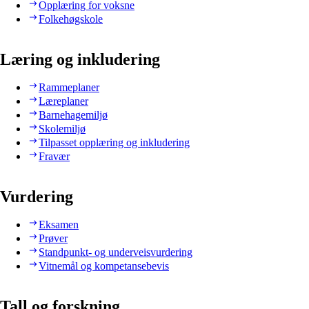
Opplæring for voksne
Folkehøgskole
Læring og inkludering
Rammeplaner
Læreplaner
Barnehagemiljø
Skolemiljø
Tilpasset opplæring og inkludering
Fravær
Vurdering
Eksamen
Prøver
Standpunkt- og underveisvurdering
Vitnemål og kompetansebevis
Tall og forskning