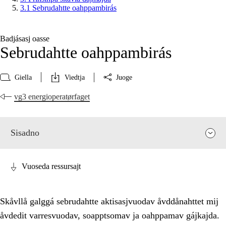
3.1 Sebrudahtte oahppambirás
Badjásasj oasse
Sebrudahtte oahppambirás
Giella
Viedtja
Juoge
vg3 energioperatørfaget
Sisadno
Vuoseda ressursajt
Skåvllå galggá sebrudahtte aktisasjvuodav åvddånahttet mij
åvdedit varresvuodav, soapptsomav ja oahppamav gájkajda.