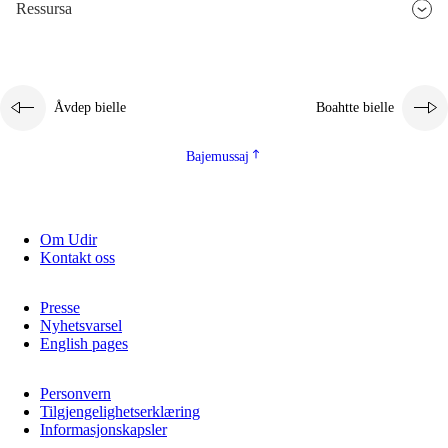
Ressursa
Åvdep bielle
Boahtte bielle
Bajemussaj
Om Udir
Kontakt oss
Presse
Nyhetsvarsel
English pages
Personvern
Tilgjengelighetserklæring
Informasjonskapsler