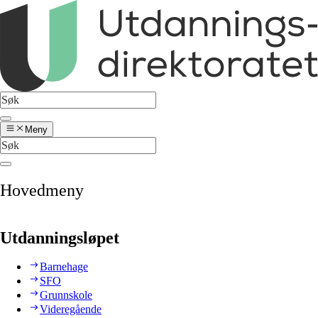
Meny
Hovedmeny
Utdanningsløpet
Barnehage
SFO
Grunnskole
Videregående