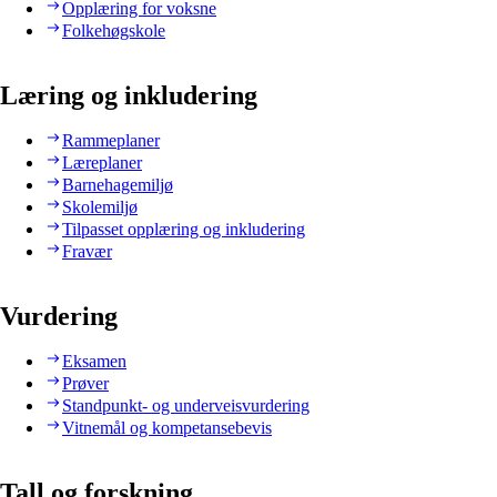
Opplæring for voksne
Folkehøgskole
Læring og inkludering
Rammeplaner
Læreplaner
Barnehagemiljø
Skolemiljø
Tilpasset opplæring og inkludering
Fravær
Vurdering
Eksamen
Prøver
Standpunkt- og underveisvurdering
Vitnemål og kompetansebevis
Tall og forskning