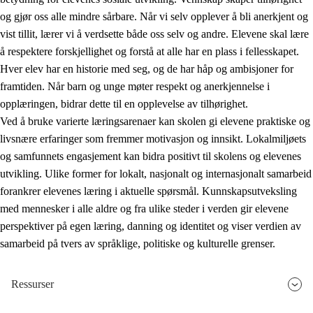
og gjør oss alle mindre sårbare. Når vi selv opplever å bli anerkjent og
vist tillit, lærer vi å verdsette både oss selv og andre. Elevene skal lære
å respektere forskjellighet og forstå at alle har en plass i fellesskapet.
Hver elev har en historie med seg, og de har håp og ambisjoner for
framtiden. Når barn og unge møter respekt og anerkjennelse i
opplæringen, bidrar dette til en opplevelse av tilhørighet.
Ved å bruke varierte læringsarenaer kan skolen gi elevene praktiske og
livsnære erfaringer som fremmer motivasjon og innsikt. Lokalmiljøets
og samfunnets engasjement kan bidra positivt til skolens og elevenes
utvikling. Ulike former for lokalt, nasjonalt og internasjonalt samarbeid
forankrer elevenes læring i aktuelle spørsmål. Kunnskapsutveksling
med mennesker i alle aldre og fra ulike steder i verden gir elevene
perspektiver på egen læring, danning og identitet og viser verdien av
samarbeid på tvers av språklige, politiske og kulturelle grenser.
Ressurser