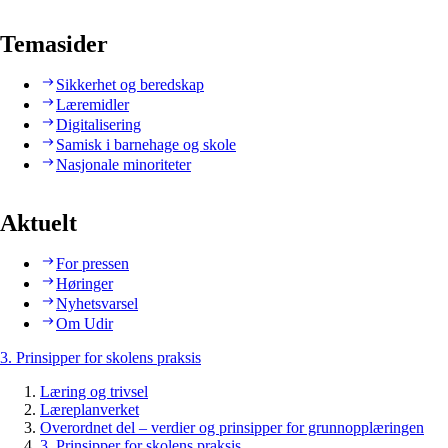
Temasider
Sikkerhet og beredskap
Læremidler
Digitalisering
Samisk i barnehage og skole
Nasjonale minoriteter
Aktuelt
For pressen
Høringer
Nyhetsvarsel
Om Udir
3. Prinsipper for skolens praksis
Læring og trivsel
Læreplanverket
Overordnet del – verdier og prinsipper for grunnopplæringen
3. Prinsipper for skolens praksis