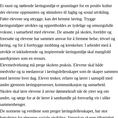
Et raust og støttende læringsmiljø er grunnlaget for en positiv kultur
der elevene oppmuntres og stimuleres til faglig og sosial utvikling.
Føler elevene seg utrygge, kan det hemme læring. Trygge
læringsmiljøer utvikles og opprettholdes av tydelige og omsorgsfulle
voksne, i samarbeid med elevene. De ansatte på skolen, foreldre og
foresatte og elevene har sammen ansvar for å fremme helse, trivsel og
læring, og for å forebygge mobbing og krenkelser. I arbeidet med å
utvikle et inkluderende og inspirerende læringsmiljø skal mangfold
3.
Prinsipper for skolens praksis
anerkjennes som en ressurs.
3.1
Et inkluderende læringsmiljø
Elevmedvirkning må prege skolens praksis. Elevene skal både
medvirke og ta medansvar i læringsfellesskapet som de skaper sammen
3.2
Undervisning og tilpasset opplæring
med lærerne hver dag. Elever tenker, erfarer og lærer i samspill med
3.3
Samarbeid mellom hjem og skole
andre gjennom læringsprosesser, kommunikasjon og samarbeid.
Skolen skal lære elevene å utvise dømmekraft når de ytrer seg om
3.4
Opplæring i lærebedrift og arbeidsliv
andre, og sørge for at de lærer å samhandle på forsvarlig vis i ulike
3.5
Profesjonsfellesskap og skoleutvikling
sammenhenger.
De normene og verdiene som preger læringsfellesskapet, har stor
betydning for elevenes sosiale utvikling. Vennskap skaper tilhørighet