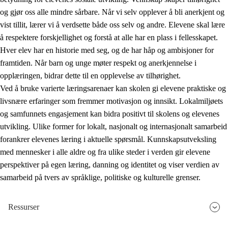
og gjør oss alle mindre sårbare. Når vi selv opplever å bli anerkjent og
vist tillit, lærer vi å verdsette både oss selv og andre. Elevene skal lære
å respektere forskjellighet og forstå at alle har en plass i fellesskapet.
Hver elev har en historie med seg, og de har håp og ambisjoner for
framtiden. Når barn og unge møter respekt og anerkjennelse i
opplæringen, bidrar dette til en opplevelse av tilhørighet.
Ved å bruke varierte læringsarenaer kan skolen gi elevene praktiske og
livsnære erfaringer som fremmer motivasjon og innsikt. Lokalmiljøets
og samfunnets engasjement kan bidra positivt til skolens og elevenes
utvikling. Ulike former for lokalt, nasjonalt og internasjonalt samarbeid
forankrer elevenes læring i aktuelle spørsmål. Kunnskapsutveksling
med mennesker i alle aldre og fra ulike steder i verden gir elevene
perspektiver på egen læring, danning og identitet og viser verdien av
samarbeid på tvers av språklige, politiske og kulturelle grenser.
Ressurser