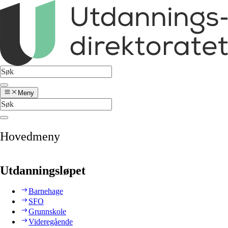
Meny
Hovedmeny
Utdanningsløpet
Barnehage
SFO
Grunnskole
Videregående