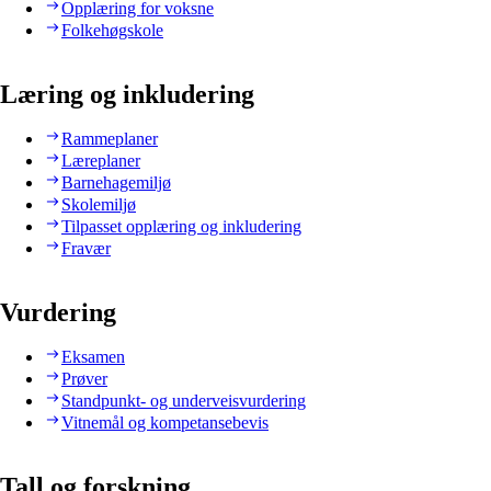
Opplæring for voksne
Folkehøgskole
Læring og inkludering
Rammeplaner
Læreplaner
Barnehagemiljø
Skolemiljø
Tilpasset opplæring og inkludering
Fravær
Vurdering
Eksamen
Prøver
Standpunkt- og underveisvurdering
Vitnemål og kompetansebevis
Tall og forskning