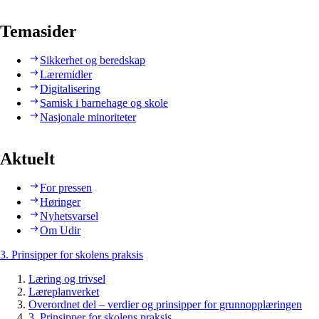
Temasider
Sikkerhet og beredskap
Læremidler
Digitalisering
Samisk i barnehage og skole
Nasjonale minoriteter
Aktuelt
For pressen
Høringer
Nyhetsvarsel
Om Udir
3. Prinsipper for skolens praksis
Læring og trivsel
Læreplanverket
Overordnet del – verdier og prinsipper for grunnopplæringen
3. Prinsipper for skolens praksis