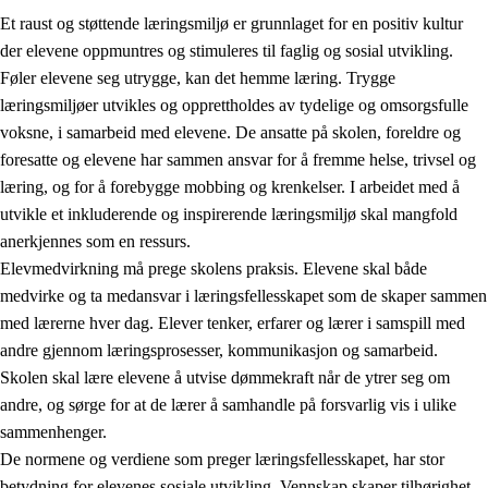
Et raust og støttende læringsmiljø er grunnlaget for en positiv kultur
der elevene oppmuntres og stimuleres til faglig og sosial utvikling.
Føler elevene seg utrygge, kan det hemme læring. Trygge
læringsmiljøer utvikles og opprettholdes av tydelige og omsorgsfulle
voksne, i samarbeid med elevene. De ansatte på skolen, foreldre og
foresatte og elevene har sammen ansvar for å fremme helse, trivsel og
læring, og for å forebygge mobbing og krenkelser. I arbeidet med å
utvikle et inkluderende og inspirerende læringsmiljø skal mangfold
3.
Prinsipper for skolens praksis
anerkjennes som en ressurs.
3.1
Et inkluderende læringsmiljø
Elevmedvirkning må prege skolens praksis. Elevene skal både
medvirke og ta medansvar i læringsfellesskapet som de skaper sammen
3.2
Undervisning og tilpasset opplæring
med lærerne hver dag. Elever tenker, erfarer og lærer i samspill med
3.3
Samarbeid mellom hjem og skole
andre gjennom læringsprosesser, kommunikasjon og samarbeid.
Skolen skal lære elevene å utvise dømmekraft når de ytrer seg om
3.4
Opplæring i lærebedrift og arbeidsliv
andre, og sørge for at de lærer å samhandle på forsvarlig vis i ulike
3.5
Profesjonsfellesskap og skoleutvikling
sammenhenger.
De normene og verdiene som preger læringsfellesskapet, har stor
betydning for elevenes sosiale utvikling. Vennskap skaper tilhørighet