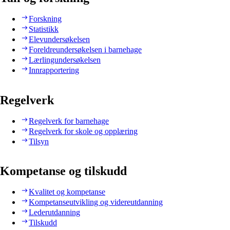
Forskning
Statistikk
Elevundersøkelsen
Foreldreundersøkelsen i barnehage
Lærlingundersøkelsen
Innrapportering
Regelverk
Regelverk for barnehage
Regelverk for skole og opplæring
Tilsyn
Kompetanse og tilskudd
Kvalitet og kompetanse
Kompetanseutvikling og videreutdanning
Lederutdanning
Tilskudd