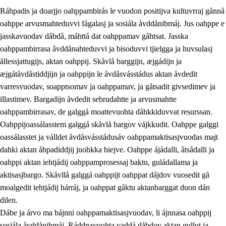
Ráhpadis ja doarjjo oahppambirás le vuodon positijva kultuvrraj gånnå
oahppe arvusmahteduvvi fágalasj ja sosiála åvddånibmáj. Jus oahppe e
jasskavuodav dåbdå, máhttá dat oahppamav gåhtsat. Jasska
oahppambirrasa åvddånahteduvvi ja bisoduvvi tjielgga ja huvsulasj
ållessjattugijs, aktan oahppij. Skåvlå barggijn, æjgádijn ja
æjgátåvdåstiddjijn ja oahppijn le åvdåsvásstádus aktan åvdedit
varresvuodav, soapptsomav ja oahppamav, ja gåtsadit givsedimev ja
illastimev. Bargadijn åvdedit sebrudahtte ja arvusmahtte
3.
Prinsihpa skåvlå dåjmajda
oahppambirrasav, de galggá moattevuohta dåhkkiduvvat resurssan.
3.1
Sebrudahtte oahppambirás
Oahppijoassálasstem galggá skåvlå bargov vájkkudit. Oahppe galggi
oassálasstet ja válldet åvdåsvásstádusáv oahppamaktisasjvuodas majt
3.2
Åhpadibme ja hiebadum åhpadus
dahki aktan åhpadiddjij juohkka biejve. Oahppe ájádalli, åtsådalli ja
3.3
Aktisasjbarggo sijda ja skåvlå gaskan
oahppi aktan iehtjádij oahppamprosessaj baktu, guládallama ja
aktisasjbargo. Skåvllå galggá oahppijt oahppat dájdov vuosedit gå
3.4
Åhpadus åhpadusvidnudagán ja barggoiellemin
moalgedit iehtjádij hárráj, ja oahppat gåktu aktanbarggat duon dán
3.5
Profesjåvnåaktisasjvuohta ja skåvllååvddånibme
dilen.
Dábe ja árvo ma bájnni oahppamaktisasjvuodav, li ájnnasa oahppij
sosiála åvddånibmáj. Ráddnavuohta vaddá dåbdov aktan gullut ja