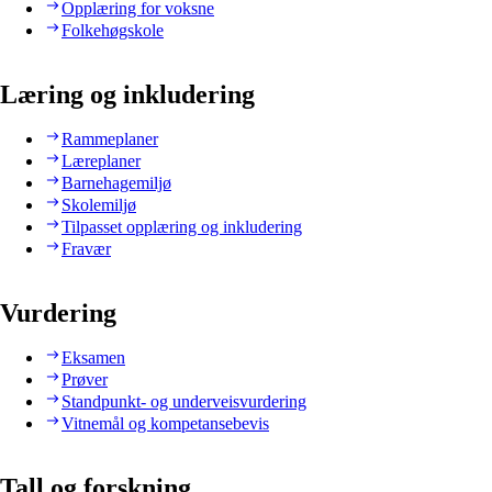
Opplæring for voksne
Folkehøgskole
Læring og inkludering
Rammeplaner
Læreplaner
Barnehagemiljø
Skolemiljø
Tilpasset opplæring og inkludering
Fravær
Vurdering
Eksamen
Prøver
Standpunkt- og underveisvurdering
Vitnemål og kompetansebevis
Tall og forskning