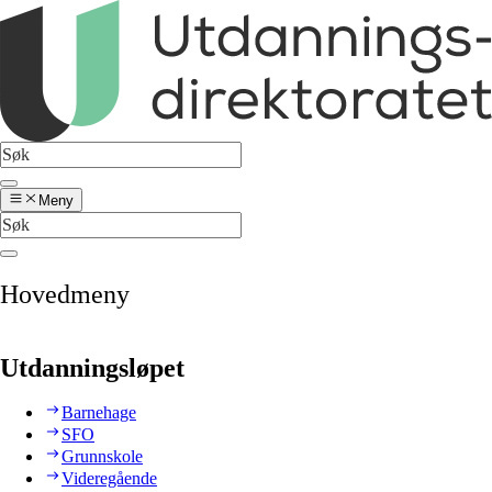
Meny
Hovedmeny
Utdanningsløpet
Barnehage
SFO
Grunnskole
Videregående