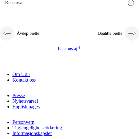
Ressursa
Åvdep bielle
Boahtte bielle
Bajemussaj
Om Udir
Kontakt oss
Presse
Nyhetsvarsel
English pages
Personvern
Tilgjengelighetserklæring
Informasjonskapsler