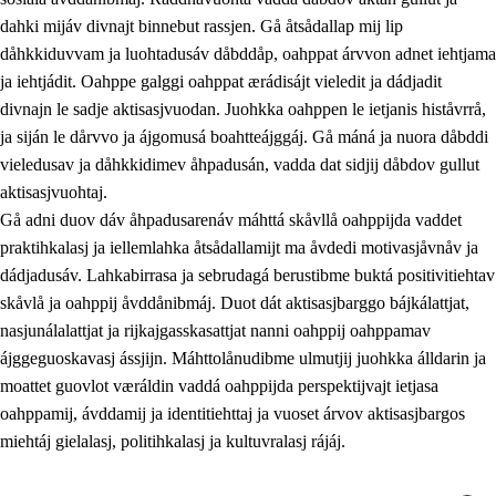
dahki mijáv divnajt binnebut rassjen. Gå åtsådallap mij lip
dåhkkiduvvam ja luohtadusáv dåbddåp, oahppat árvvon adnet iehtjama
ja iehtjádit. Oahppe galggi oahppat ærádisájt vieledit ja dádjadit
divnajn le sadje aktisasjvuodan. Juohkka oahppen le ietjanis histåvrrå,
ja siján le dårvvo ja ájgomusá boahtteájggáj. Gå máná ja nuora dåbddi
vieledusav ja dåhkkidimev åhpadusán, vadda dat sidjij dåbdov gullut
aktisasjvuohtaj.
Gå adni duov dáv åhpadusarenáv máhttá skåvllå oahppijda vaddet
praktihkalasj ja iellemlahka åtsådallamijt ma åvdedi motivasjåvnåv ja
dádjadusáv. Lahkabirrasa ja sebrudagá berustibme buktá positivitiehtav
skåvlå ja oahppij åvddånibmáj. Duot dát aktisasjbarggo bájkálattjat,
nasjunálalattjat ja rijkajgasskasattjat nanni oahppij oahppamav
ájggeguoskavasj ássjijn. Máhttolånudibme ulmutjij juohkka álldarin ja
moattet guovlot væráldin vaddá oahppijda perspektijvajt ietjasa
oahppamij, ávddamij ja identitiehttaj ja vuoset árvov aktisasjbargos
miehtáj gielalasj, politihkalasj ja kultuvralasj rájáj.