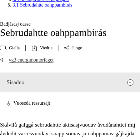
3.1 Sebrudahtte oahppambirás
Badjásasj oasse
Sebrudahtte oahppambirás
Giella
Viedtja
Juoge
vg3 energimontørfaget
Sisadno
Vuoseda ressursajt
Skåvllå galggá sebrudahtte aktisasjvuodav åvddånahttet mij
åvdedit varresvuodav, soapptsomav ja oahppamav gájkajda.