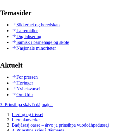
Temasider
Sikkerhet og beredskap
Læremidler
Digitalisering
Samisk i barnehage og skole
Nasjonale minoriteter
Aktuelt
For pressen
Høringer
Nyhetsvarsel
Om Udir
3. Prinsihpa skåvlå dåjmajda
Læring og trivsel
Læreplanverket
Badjásasj oasse – árvo ja prinsihpa vuodoåhpadussaj
3. Prinsihpa skåvlå dåjmajda