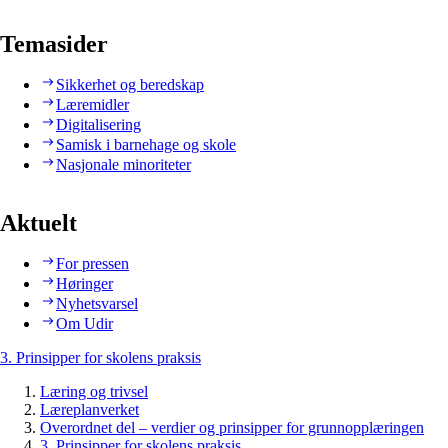
Temasider
Sikkerhet og beredskap
Læremidler
Digitalisering
Samisk i barnehage og skole
Nasjonale minoriteter
Aktuelt
For pressen
Høringer
Nyhetsvarsel
Om Udir
3. Prinsipper for skolens praksis
Læring og trivsel
Læreplanverket
Overordnet del – verdier og prinsipper for grunnopplæringen
3. Prinsipper for skolens praksis