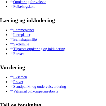
Opplæring for voksne
Folkehøgskole
Læring og inkludering
Rammeplaner
Læreplaner
Barnehagemiljø
Skolemiljø
Tilpasset opplæring og inkludering
Fravær
Vurdering
Eksamen
Prøver
Standpunkt- og underveisvurdering
Vitnemål og kompetansebevis
Tall og forskning