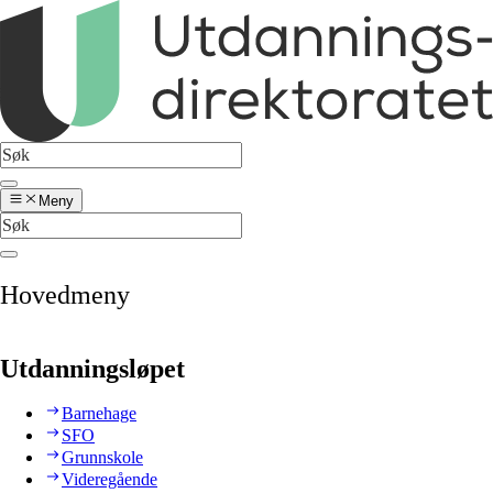
Meny
Hovedmeny
Utdanningsløpet
Barnehage
SFO
Grunnskole
Videregående