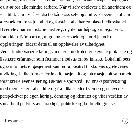
og gjør oss alle mindre sårbare. Når vi selv opplever å bli anerkjent og
vist tillit, lærer vi å verdsette både oss selv og andre. Elevene skal lære
å respektere forskjellighet og forstå at alle har en plass i fellesskapet.
Hver elev har en historie med seg, og de har håp og ambisjoner for
framtiden. Når barn og unge møter respekt og anerkjennelse i
opplæringen, bidrar dette til en opplevelse av tilhørighet.
Ved å bruke varierte læringsarenaer kan skolen gi elevene praktiske og
livsnære erfaringer som fremmer motivasjon og innsikt. Lokalmiljøets
og samfunnets engasjement kan bidra positivt til skolens og elevenes
utvikling. Ulike former for lokalt, nasjonalt og internasjonalt samarbeid
forankrer elevenes læring i aktuelle spørsmål. Kunnskapsutveksling
med mennesker i alle aldre og fra ulike steder i verden gir elevene
perspektiver på egen læring, danning og identitet og viser verdien av
samarbeid på tvers av språklige, politiske og kulturelle grenser.
Ressurser