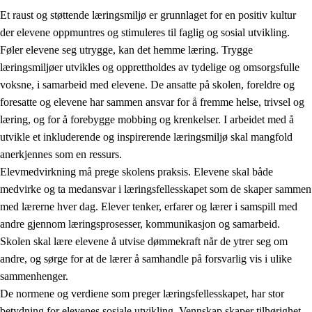
Et raust og støttende læringsmiljø er grunnlaget for en positiv kultur
der elevene oppmuntres og stimuleres til faglig og sosial utvikling.
Føler elevene seg utrygge, kan det hemme læring. Trygge
læringsmiljøer utvikles og opprettholdes av tydelige og omsorgsfulle
voksne, i samarbeid med elevene. De ansatte på skolen, foreldre og
foresatte og elevene har sammen ansvar for å fremme helse, trivsel og
læring, og for å forebygge mobbing og krenkelser. I arbeidet med å
utvikle et inkluderende og inspirerende læringsmiljø skal mangfold
3.
Prinsipper for skolens praksis
anerkjennes som en ressurs.
3.1
Et inkluderende læringsmiljø
Elevmedvirkning må prege skolens praksis. Elevene skal både
medvirke og ta medansvar i læringsfellesskapet som de skaper sammen
3.2
Undervisning og tilpasset opplæring
med lærerne hver dag. Elever tenker, erfarer og lærer i samspill med
3.3
Samarbeid mellom hjem og skole
andre gjennom læringsprosesser, kommunikasjon og samarbeid.
Skolen skal lære elevene å utvise dømmekraft når de ytrer seg om
3.4
Opplæring i lærebedrift og arbeidsliv
andre, og sørge for at de lærer å samhandle på forsvarlig vis i ulike
3.5
Profesjonsfellesskap og skoleutvikling
sammenhenger.
De normene og verdiene som preger læringsfellesskapet, har stor
betydning for elevenes sosiale utvikling. Vennskap skaper tilhørighet